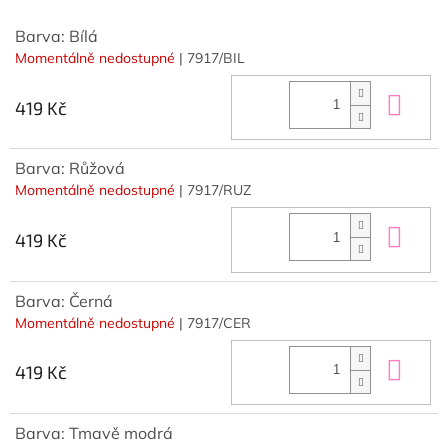
Barva: Bílá
Momentálně nedostupné
| 7917/BIL
Do 
419 Kč
Barva: Růžová
Momentálně nedostupné
| 7917/RUZ
Do 
419 Kč
Barva: Černá
Momentálně nedostupné
| 7917/CER
Do 
419 Kč
Barva: Tmavě modrá