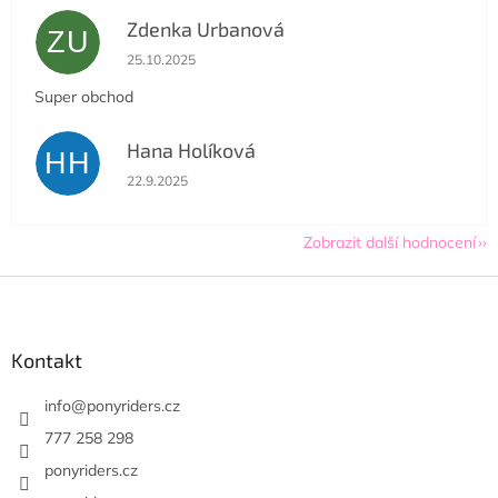
Zdenka Urbanová
ZU
Hodnocení obchodu je 5 z 5 hvězdiček.
25.10.2025
Super obchod
Hana Holíková
HH
Hodnocení obchodu je 5 z 5 hvězdiček.
22.9.2025
Zobrazit další hodnocení
Z
á
p
a
Kontakt
t
í
info
@
ponyriders.cz
777 258 298
ponyriders.cz