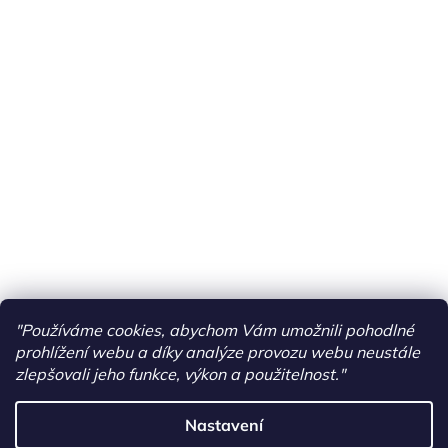
"Používáme cookies, abychom Vám umožnili pohodlné
prohlížení webu a díky analýze provozu webu neustále
zlepšovali jeho funkce, výkon a použitelnost."
Nastavení
Vytvořil Shoptet