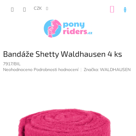
Přejít
NÁKUP
na
CZK
obsah
KOŠÍK
Bandáže Shetty Waldhausen 4 ks
7917/BIL
Průměrné
Neohodnoceno
Podrobnosti hodnocení
Značka:
WALDHAUSEN
hodnocení
produktu
je
0,0
z
5
hvězdiček.