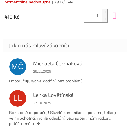
Momentálně nedostupné
| 7917/TMA
Do 
419 Kč
Michaela Čermáková
MČ
Hodnocení obchodu je 5 z 5 hvězdiček.
28.11.2025
Doporučuji, rychlé dodání, bez problémů
Lenka Lovětínská
LL
Hodnocení obchodu je 5 z 5 hvězdiček.
27.10.2025
Rozhodně doporučuji! Skvělá komunikace, paní majitelka je
velmi ochotná, rychlé odeslání, věci super ,mám radost,
potěšilo mě to 🍀