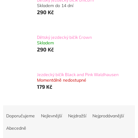
Skladem do 14 dní
290 Kč
Dětský jezdecký bičík Crown
Skladem
290 Kč
Jezdecký bičík Black and Pink Waldhausen
Momentálně nedostupné
179 Kč
Ř
a
Doporučujeme
Nejlevnější
Nejdražší
Nejprodávanější
z
e
Abecedně
n