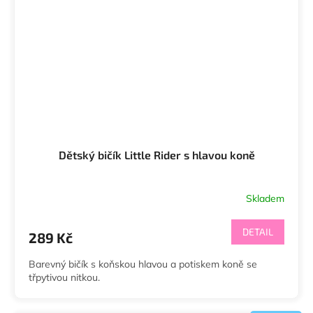
Dětský bičík Little Rider s hlavou koně
Skladem
DETAIL
289 Kč
Barevný bičík s koňskou hlavou a potiskem koně se
třpytivou nitkou.