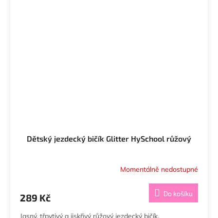
Dětský jezdecký bičík Glitter HySchool růžový
Momentálně nedostupné
Do košíku
289 Kč
Jasný, třpytivý a jiskřivý růžový jezdecký bičík.