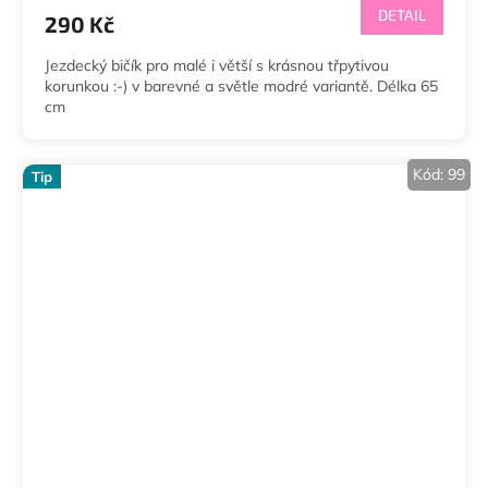
DETAIL
290 Kč
Jezdecký bičík pro malé i větší s krásnou třpytivou
korunkou :-) v barevné a světle modré variantě. Délka 65
cm
Kód:
99
Tip