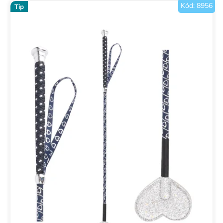
Kód:
8956
Tip