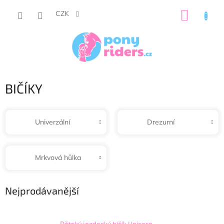
Přejít
NÁKUP
na
CZK
obsah
KOŠÍK
BIČÍKY
Univerzální
Drezurní
Mrkvová hůlka
Nejprodávanější
Dětský jezdecký bičík Unicorn