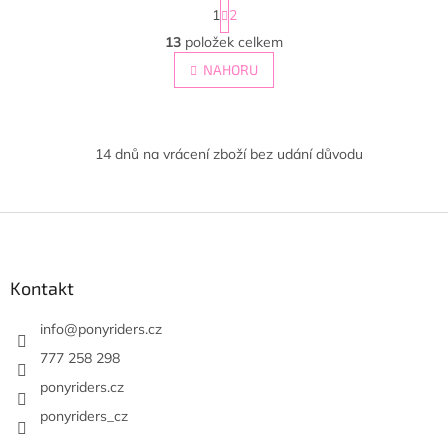
S
1
2
t
O
r
13
položek celkem
v
á
l
NAHORU
n
á
k
d
o
v
a
á
c
14 dnů na vrácení zboží bez udání důvodu
n
í
í
p
r
Z
v
k
á
y
p
v
a
Kontakt
ý
t
p
í
info
@
ponyriders.cz
i
s
777 258 298
u
ponyriders.cz
ponyriders_cz