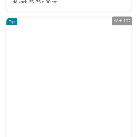
délkách 65, 75 a 90 cm.
Kód:
102
Tip