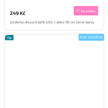
Do košíku
249 Kč
Jezdecký drezurní bičík USG v délce 90 cm černé barvy.
Kód:
9300/RUZ
Tip