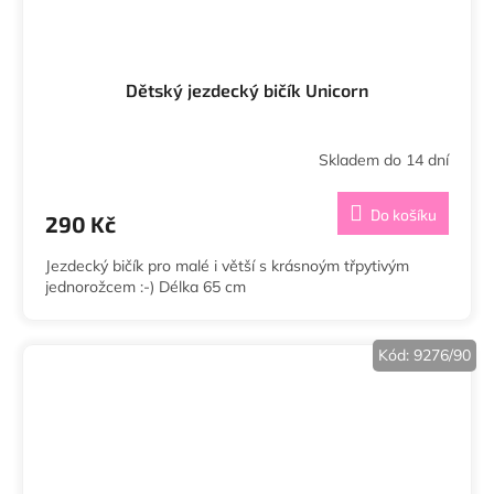
Dětský jezdecký bičík Unicorn
Skladem do 14 dní
Do košíku
290 Kč
Jezdecký bičík pro malé i větší s krásnoým třpytivým
jednorožcem :-) Délka 65 cm
Kód:
9276/90