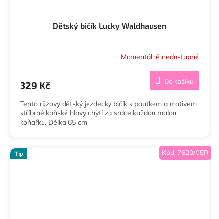
Dětský bičík Lucky Waldhausen
Momentálně nedostupné
Do košíku
329 Kč
Tento růžový dětský jezdecký bičík s poutkem a motivem
stříbrné koňské hlavy chytí za srdce každou malou
koňařku. Délka 65 cm.
Kód:
7620/CER
Tip