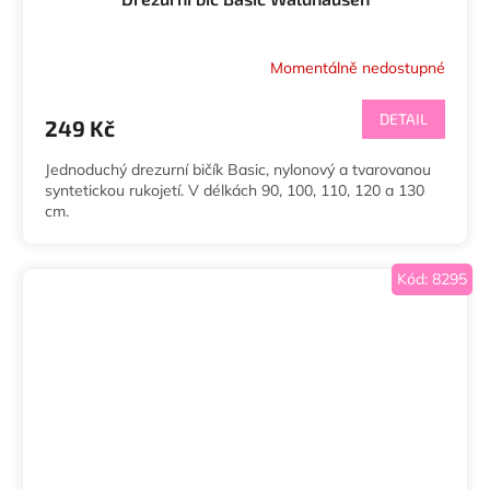
Momentálně nedostupné
DETAIL
249 Kč
Jednoduchý drezurní bičík Basic, nylonový a tvarovanou
syntetickou rukojetí. V délkách 90, 100, 110, 120 a 130
cm.
Kód:
8295