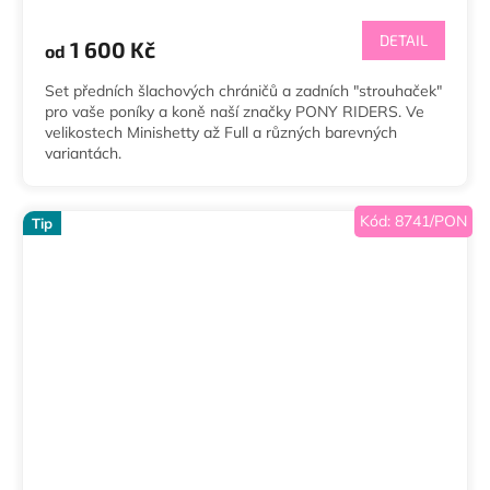
DETAIL
1 600 Kč
od
Set předních šlachových chráničů a zadních "strouhaček"
pro vaše poníky a koně naší značky PONY RIDERS. Ve
velikostech Minishetty až Full a různých barevných
variantách.
Kód:
8741/PON
Tip