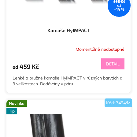
538 Kč
až
–14 %
Kamaše HyIMPACT
Momentálně nedostupné
DETAIL
459 Kč
od
Lehké a pružné kamaše HyIMPACT v různých barvách a
3 velikostech. Dodávány v páru.
Kód:
7494/M
Novinka
Tip