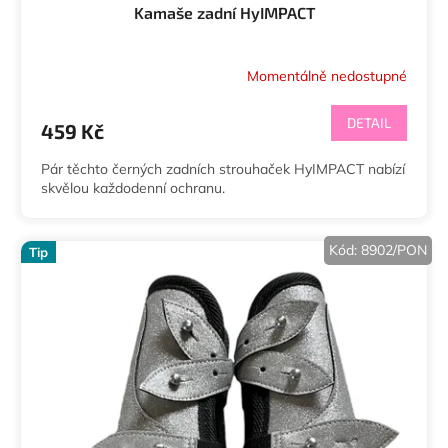
Kamaše zadní HyIMPACT
Momentálně nedostupné
DETAIL
459 Kč
Pár těchto černých zadních strouhaček HyIMPACT nabízí
skvělou každodenní ochranu.
Kód:
8902/PON
Tip