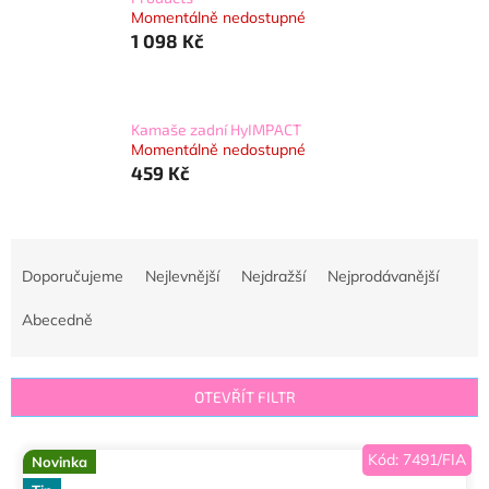
Momentálně nedostupné
1 098 Kč
Kamaše zadní HyIMPACT
Momentálně nedostupné
459 Kč
Ř
a
Doporučujeme
Nejlevnější
Nejdražší
Nejprodávanější
z
e
Abecedně
n
í
p
OTEVŘÍT FILTR
r
o
V
Kód:
7491/FIA
d
Novinka
ý