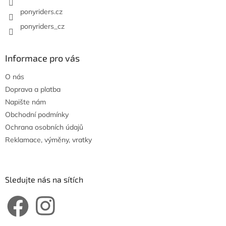
p
ponyriders.cz
i
s
ponyriders_cz
u
Informace pro vás
O nás
Doprava a platba
Napište nám
Obchodní podmínky
Ochrana osobních údajů
Reklamace, výměny, vratky
Sledujte nás na sítích