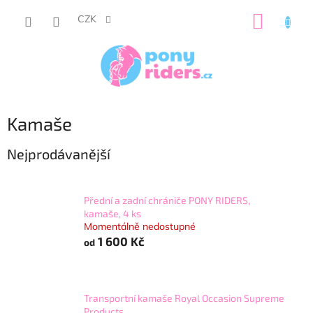
Přejít
NÁKUP
na
CZK
obsah
KOŠÍK
Kamaše
Nejprodávanější
Přední a zadní chrániče PONY RIDERS,
kamaše, 4 ks
Momentálně nedostupné
1 600 Kč
od
Transportní kamaše Royal Occasion Supreme
Products