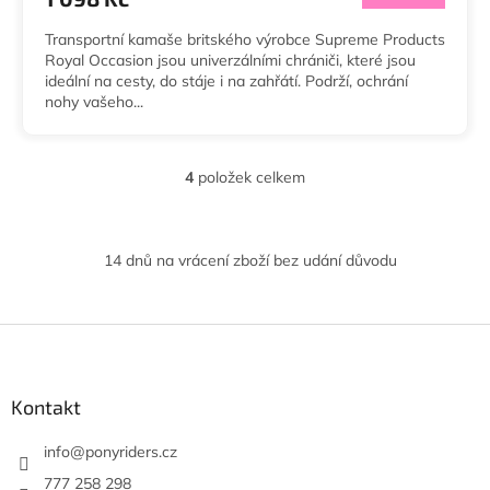
Transportní kamaše britského výrobce Supreme Products
Royal Occasion jsou univerzálními chrániči, které jsou
ideální na cesty, do stáje i na zahřátí. Podrží, ochrání
nohy vašeho...
4
položek celkem
O
v
l
á
14 dnů na vrácení zboží bez udání důvodu
d
a
c
í
Z
p
á
r
p
v
a
Kontakt
k
t
y
í
info
@
ponyriders.cz
v
ý
777 258 298