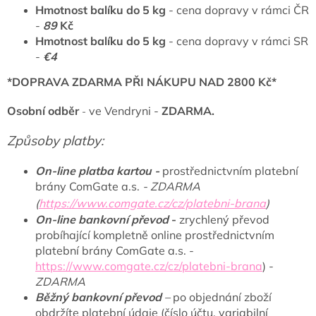
Hmotnost balíku do 5 kg
- cena dopravy v rámci ČR
-
89
Kč
Hmotnost balíku do 5 kg
- cena dopravy v rámci SR
-
€4
*DOPRAVA ZDARMA PŘI NÁKUPU NAD 2800 Kč*
Osobní odběr
ve Vendryni -
ZDARMA.
-
Způsoby platby:
On-line platba kartou -
prostřednictvním platební
brány ComGate a.s.
- ZDARMA
(
https://www.comgate.cz/cz/platebni-brana
)
On-line bankovní převod
-
zrychlený převod
probíhající kompletně online prostřednictvním
platební brány ComGate a.s. -
https://www.comgate.cz/cz/platebni-brana
) -
ZDARMA
Běžný bankovní převod
–
po objednání zboží
obdržíte platební údaje (číslo účtu, variabilní