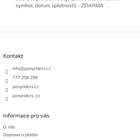
symbol, datum splatnosti) -
ZDARMA
Z
á
p
a
Kontakt
t
í
info
@
ponyriders.cz
777 258 298
ponyriders.cz
ponyriders_cz
Informace pro vás
O nás
Doprava a platba