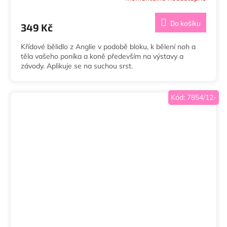
Do košíku
349 Kč
Křídové bělidlo z Anglie v podobě bloku, k bělení noh a
těla vašeho poníka a koně především na výstavy a
závody. Aplikuje se na suchou srst.
Kód:
7854/12-
Sleva