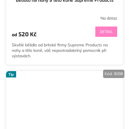
Na dotaz
DETAIL
520 Kč
od
Skvělé bělidlo od britské firmy Supreme Products na
nohy a tělo koně, váš nepostradatelný pomocník při
výstavách.
Kód:
9098
Tip