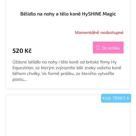
Bělidlo na nohy a tělo koně HySHINE Magic
Momentálně nedostupné
Do košíku
520 Kč
Úžásné bělidlo na nohy i tělo koně od britské firmy Hy
Equestrian, se kterým zvýrazníte bílé znaky vašeho koně
během chvilky. Ve formě prášku, ze kterého vytvoříte
pastu,...
Kód:
7836/1 K