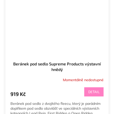
Beránek pod sedlo Supreme Products výstavní
hnědý
Momentálně nedostupné
DETAIL
919 Kč
Beránek pod sedlo z dvojitého fleecu, který je parádním
doplňkem pod sedlo obzvlášť ve speciálních výstavních
kategoriích Lead Rein, First Ridden a Open Ridden.