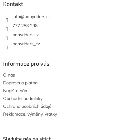
v
a
Kontakt
ý
t
p
í
info
@
ponyriders.cz
i
s
777 258 298
u
ponyriders.cz
ponyriders_cz
Informace pro vás
O nás
Doprava a platba
Napište nám
Obchodní podmínky
Ochrana osobních údajů
Reklamace, výměny, vratky
Sledujte nás na sítích