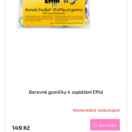
Barevné gumičky k zaplétání Effol
Momentálně nedostupné
Průměrné
hodnocení
produktu
Do košíku
149 Kč
je