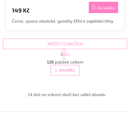
Do košíku
149 Kč
Černé, vysoce elastické, gumičky Effol k zaplétání hřívy.
NAČÍST 12 DALŠÍCH
S
1
11
t
O
r
125
položek celkem
v
á
l
NAHORU
n
á
k
d
o
v
a
á
c
14 dnů na vrácení zboží bez udání důvodu
n
í
í
p
r
Z
v
k
á
y
p