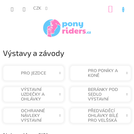
Přejít
NÁKUP
na
CZK
obsah
KOŠÍK
Výstavy a závody
PRO PONÍKY A
PRO JEZDCE
KONĚ
VÝSTAVNÍ
BERÁNKY POD
UZDEČKY A
SEDLO
OHLÁVKY
VÝSTAVNÍ
OCHRANNÉ
PŘEDVÁDĚCÍ
NÁVLEKY
OHLÁVKY BÍLÉ
VÝSTAVNÍ
PRO VELŠSKÁ
PLEMENA