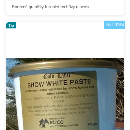
5,0
Barevné gumičky k zapletení hřívy a ocasu.
z
5
hvězdiček.
Kód:
9264
Tip