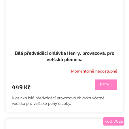
Bílá předváděcí ohlávka Henry, provazová, pro
velšská plemena
Momentálně nedostupné
DETAIL
449 Kč
Klasická bílá předváděcí provazová ohlávka včetně
vodítka pro velšské pony a coby.
Kód:
7626