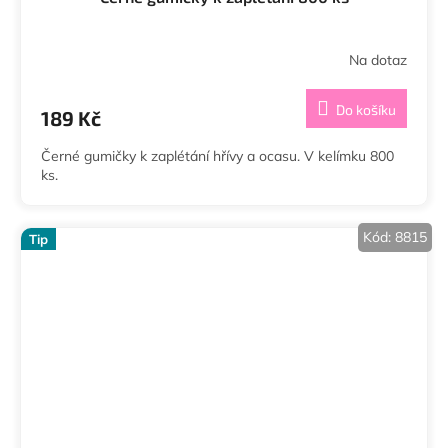
Na dotaz
Do košíku
189 Kč
Černé gumičky k zaplétání hřívy a ocasu. V kelímku 800
ks.
Kód:
8815
Tip