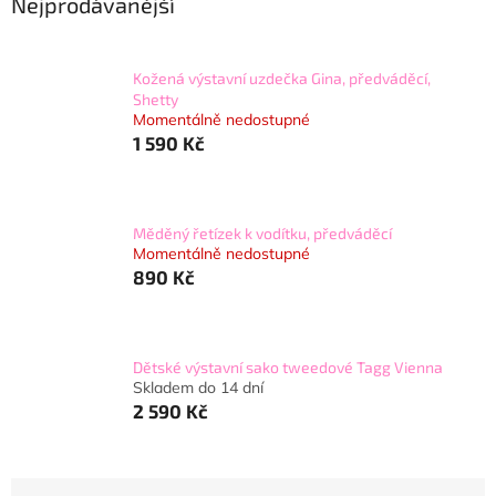
Nejprodávanější
Kožená výstavní uzdečka Gina, předváděcí,
Shetty
Momentálně nedostupné
1 590 Kč
Měděný řetízek k vodítku, předváděcí
Momentálně nedostupné
890 Kč
Dětské výstavní sako tweedové Tagg Vienna
Skladem do 14 dní
2 590 Kč
Ř