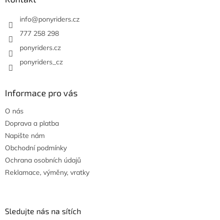
ý
t
p
í
info
@
ponyriders.cz
i
s
777 258 298
u
ponyriders.cz
ponyriders_cz
Informace pro vás
O nás
Doprava a platba
Napište nám
Obchodní podmínky
Ochrana osobních údajů
Reklamace, výměny, vratky
Sledujte nás na sítích