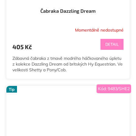
Čabraka Dazzling Dream
Momentálně nedostupné
DETAIL
405 Kč
Zábavná čabraka z tmavě modrého háčkovaného úpletu
z kolekce Dazzling Dream od britských Hy Equestrian. Ve
velikosti Shetty a Pony/Cob.
Kód:
9483/SHE2
Tip