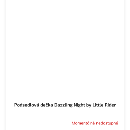
Podsedlová dečka Dazzling Night by Little Rider
Momentálně nedostupné
Průměrné
hodnocení