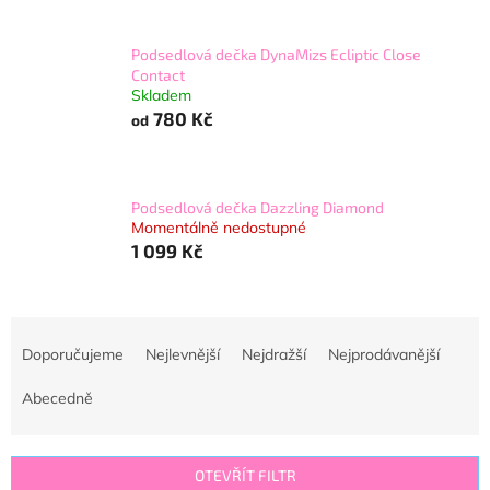
Podsedlová dečka DynaMizs Ecliptic Close
Contact
Skladem
780 Kč
od
Podsedlová dečka Dazzling Diamond
Momentálně nedostupné
1 099 Kč
Ř
a
Doporučujeme
Nejlevnější
Nejdražší
Nejprodávanější
z
e
Abecedně
n
í
p
OTEVŘÍT FILTR