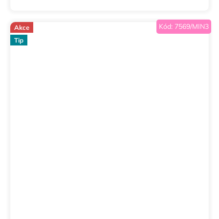
Kód:
7569/MIN3
Akce
Tip