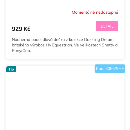
Momentálně nedostupné
Průměrné
hodnocení
produktu
DETAIL
929 Kč
je
5,0
Nádherná podsedlová dečka z kolekce Dazzling Dream
z
britského výrobce Hy Equestrian. Ve velikostech Shetty a
5
Pony/Cob.
hvězdiček.
Kód:
8055/SHE
Tip