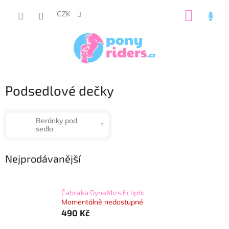
Přejít
NÁKUP
na
CZK
obsah
KOŠÍK
Podsedlové dečky
Beránky pod
sedlo
Nejprodávanější
Čabraka DynaMizs Ecliptic
Momentálně nedostupné
490 Kč