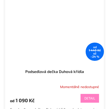
od
1 440 Kč
až
–24 %
Podsedlová dečka Duhová křídla
Momentálně nedostupné
DETAIL
1 090 Kč
od