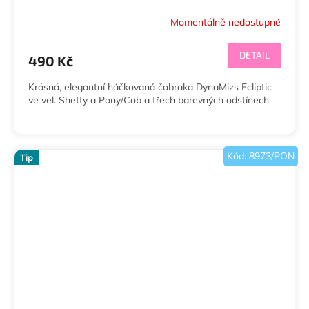
Momentálně nedostupné
DETAIL
490 Kč
Krásná, elegantní háčkovaná čabraka DynaMizs Ecliptic
ve vel. Shetty a Pony/Cob a třech barevných odstínech.
Kód:
8973/PON
Tip