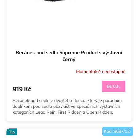
Beránek pod sedlo Supreme Products výstavní
černý
Momentálně nedostupné
DETAIL
919 Kč
Beránek pod sedlo z dvojitého fleecu, který je parádním
doplňkem pod sedlo obzvlášť ve speciálních výstavních
kategoriích Lead Rein, First Ridden a Open Ridden.
Kód:
8687/12-
Tip