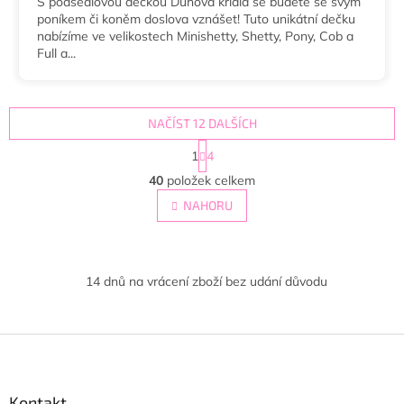
S podsedlovou dečkou Duhová křídla se budete se svým
poníkem či koněm doslova vznášet! Tuto unikátní dečku
nabízíme ve velikostech Minishetty, Shetty, Pony, Cob a
Full a...
NAČÍST 12 DALŠÍCH
S
1
4
t
O
r
40
položek celkem
v
á
l
NAHORU
n
á
k
d
o
v
a
á
c
14 dnů na vrácení zboží bez udání důvodu
n
í
í
p
r
Z
v
k
á
y
p
v
a
Kontakt