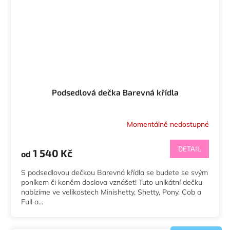
Podsedlová dečka Barevná křídla
Momentálně nedostupné
Průměrné
hodnocení
produktu
DETAIL
1 540 Kč
od
je
5,0
S podsedlovou dečkou Barevná křídla se budete se svým
z
poníkem či koněm doslova vznášet! Tuto unikátní dečku
5
nabízíme ve velikostech Minishetty, Shetty, Pony, Cob a
hvězdiček.
Full a...