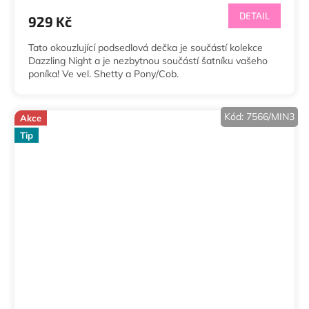
produktu
DETAIL
929 Kč
je
5,0
Tato okouzlující podsedlová dečka je součástí kolekce
z
Dazzling Night a je nezbytnou součástí šatníku vašeho
5
poníka! Ve vel. Shetty a Pony/Cob.
hvězdiček.
Kód:
7566/MIN3
Akce
Tip