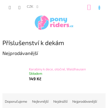
Přejít
NÁKUP
na
CZK
obsah
KOŠÍK
Příslušenství k dekám
Nejprodávanější
Karabiny k dece, otočné, Waldhausen
Skladem
149 Kč
Ř
a
Doporučujeme
Nejlevnější
Nejdražší
Nejprodávanější
z