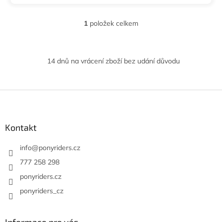
1
položek celkem
O
v
l
á
14 dnů na vrácení zboží bez udání důvodu
d
a
c
í
Z
p
á
r
p
v
a
Kontakt
k
t
y
í
info
@
ponyriders.cz
v
ý
777 258 298
p
ponyriders.cz
i
s
ponyriders_cz
u
Informace pro vás