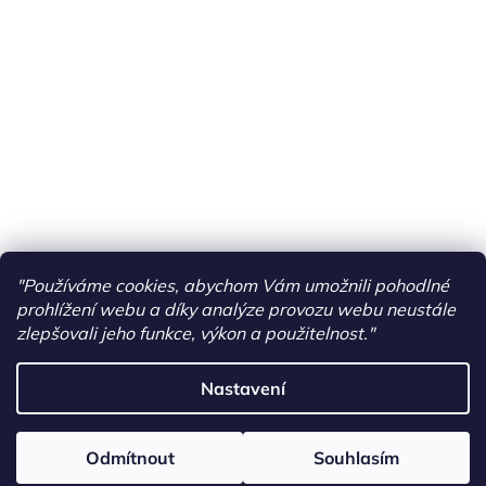
"Používáme cookies, abychom Vám umožnili pohodlné
prohlížení webu a díky analýze provozu webu neustále
zlepšovali jeho funkce, výkon a použitelnost."
Nastavení
Vytvořil Shoptet
Odmítnout
Souhlasím
Copyright 2026
PONY RIDERS
. Všechna práva vyhrazena.