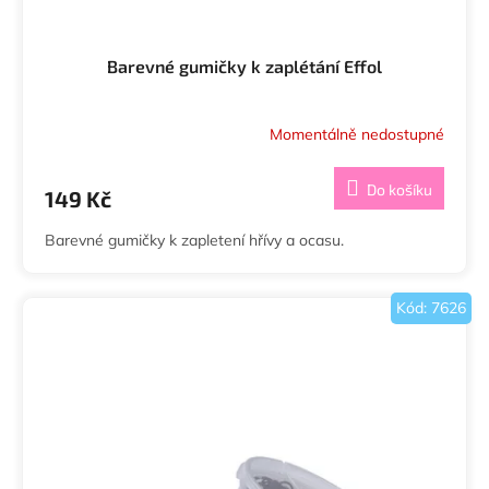
Barevné gumičky k zaplétání Effol
Momentálně nedostupné
Průměrné
hodnocení
produktu
Do košíku
149 Kč
je
5,0
Barevné gumičky k zapletení hřívy a ocasu.
z
5
hvězdiček.
Kód:
7626