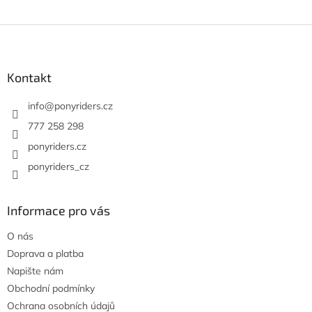
a
c
í
Z
p
á
r
p
v
a
Kontakt
k
t
y
í
info
@
ponyriders.cz
v
ý
777 258 298
p
ponyriders.cz
i
s
ponyriders_cz
u
Informace pro vás
O nás
Doprava a platba
Napište nám
Obchodní podmínky
Ochrana osobních údajů