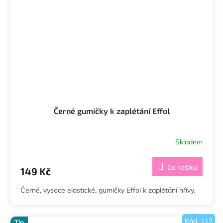
Černé gumičky k zaplétání Effol
Skladem
Do košíku
149 Kč
Černé, vysoce elastické, gumičky Effol k zaplétání hřívy.
Kód:
112
Tip