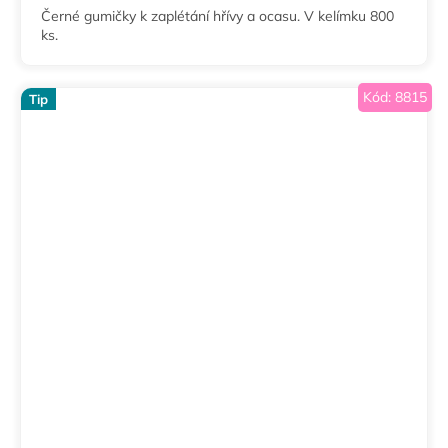
Černé gumičky k zaplétání hřívy a ocasu. V kelímku 800
ks.
Kód:
8815
Tip