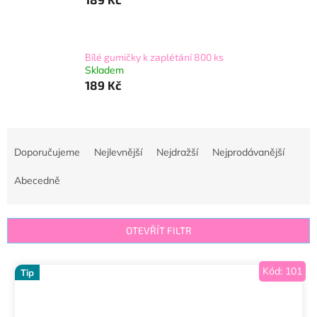
Bílé gumičky k zaplétání 800 ks
Skladem
189 Kč
Ř
a
Doporučujeme
Nejlevnější
Nejdražší
Nejprodávanější
z
e
Abecedně
n
í
p
OTEVŘÍT FILTR
r
o
V
Kód:
101
d
Tip
ý
u
p
k
i