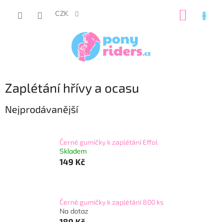
Přejít
NÁKUP
na
CZK
obsah
KOŠÍK
Zaplétání hřívy a ocasu
Nejprodávanější
Černé gumičky k zaplétání Effol
Skladem
149 Kč
Černé gumičky k zaplétání 800 ks
Na dotaz
189 Kč