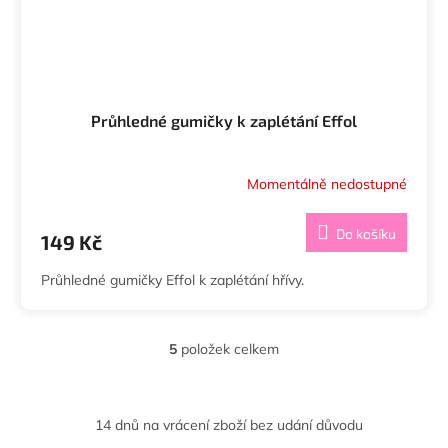
Průhledné gumičky k zaplétání Effol
Momentálně nedostupné
Do košíku
149 Kč
Průhledné gumičky Effol k zaplétání hřívy.
5
položek celkem
O
v
l
á
14 dnů na vrácení zboží bez udání důvodu
d