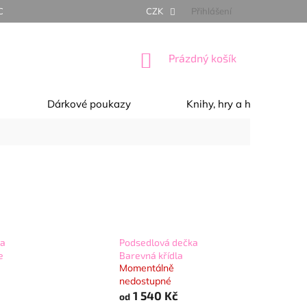
NÍ PODMÍNKY
OCHRANA OSOBNÍCH ÚDAJŮ
CZK
Přihlášení
REKLAMACE, 
NÁKUPNÍ
Prázdný košík
KOŠÍK
Dárkové poukazy
Knihy, hry a hračky
ka
Podsedlová dečka
e
Barevná křídla
Momentálně
nedostupné
1 540 Kč
od