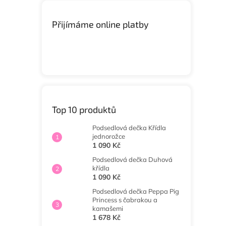
Přijímáme online platby
Top 10 produktů
Podsedlová dečka Křídla
jednorožce
1 090 Kč
Podsedlová dečka Duhová
křídla
1 090 Kč
Podsedlová dečka Peppa Pig
Princess s čabrakou a
kamašemi
1 678 Kč