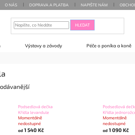
O NÁS
DOPRAVA A PLATBA
NAPIŠTE NÁM
OBCHOD
HLEDAT
ň
Výstavy a závody
Péče o poníka a koně
la
odávanější
Podsedlová dečka
Podsedlová deč
Křídla levandule
Křídla jednorožc
Momentálně
Momentálně
nedostupné
nedostupné
1 540 Kč
1 090 Kč
od
od