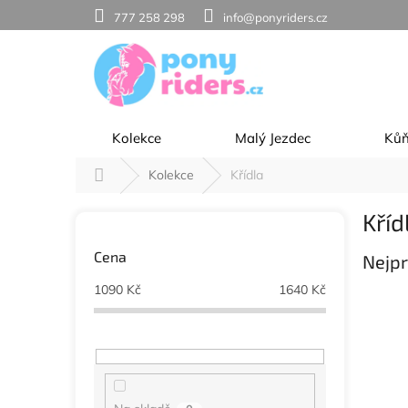
Přejít
777 258 298
info@ponyriders.cz
na
obsah
Kolekce
Malý Jezdec
Ků
Domů
Kolekce
Křídla
P
Kříd
o
s
Cena
Nejpr
t
r
1090
Kč
1640
Kč
a
n
n
í
p
a