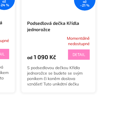
až
až
–24 %
–21 %
á
Podsedlová dečka Křídla
jednorožce
Momentálně
tupné
Průměrné
nedostupné
hodnocení
produktu
AIL
DETAIL
1 090 Kč
od
je
5,0
vá
S podsedlovou dečkou Křídla
z
níkem
jednorožce se budete se svým
5
to
poníkem či koněm doslova
hvězdiček.
vznášet! Tuto unikátní dečku
,
nabízíme ve velikostech
Minishetty, Shetty, Pony, Cob a
Full a...