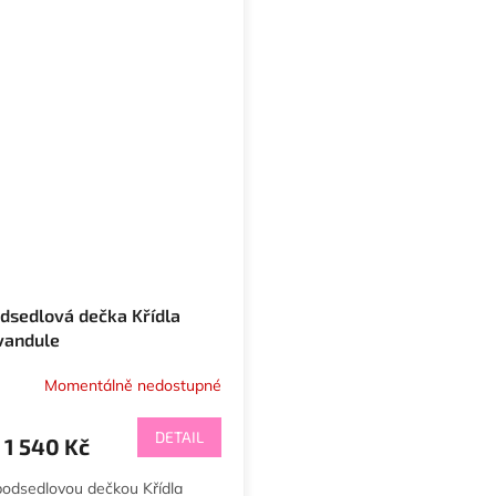
dsedlová dečka Křídla
vandule
Momentálně nedostupné
DETAIL
1 540 Kč
podsedlovou dečkou Křídla