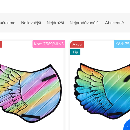
učujeme
Nejlevnější
Nejdražší
Nejprodávanější
Abecedně
Kód:
7569/MIN3
Kód:
75
Akce
Tip
1