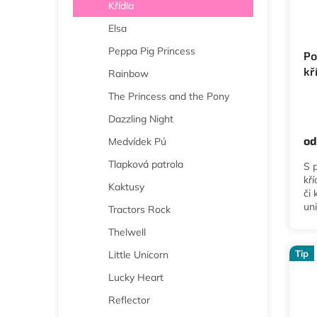
Křídla
Elsa
Peppa Pig Princess
Po
kř
Rainbow
The Princess and the Pony
Pr
ho
Dazzling Night
pr
od
Medvídek Pú
je
5,0
Tlapková patrola
S 
z
kř
5
Kaktusy
či
hvě
un
Tractors Rock
vel
Thelwell
Pon
Tip
Little Unicorn
Lucky Heart
Reflector