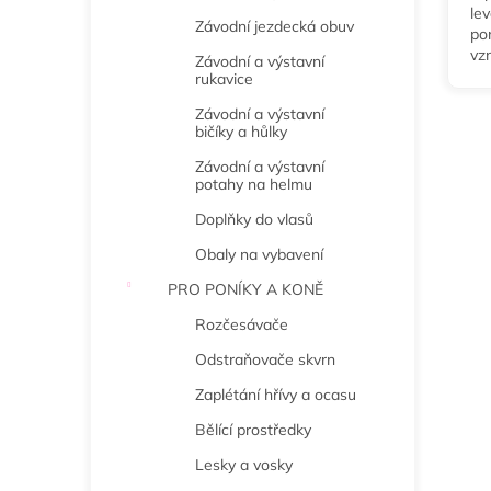
le
Závodní jezdecká obuv
po
vz
Závodní a výstavní
na
rukavice
Min
Závodní a výstavní
Ful
bičíky a hůlky
Závodní a výstavní
potahy na helmu
Doplňky do vlasů
Obaly na vybavení
PRO PONÍKY A KONĚ
Rozčesávače
Odstraňovače skvrn
Zaplétání hřívy a ocasu
Bělící prostředky
Lesky a vosky