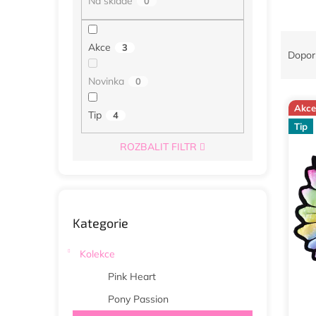
Na skladě
0
n
e
Ř
l
Akce
3
a
Dopor
z
Novinka
0
e
V
n
Akce
ý
í
Tip
4
Tip
p
p
i
r
ROZBALIT FILTR
s
o
p
d
r
u
o
k
Přeskočit
Kategorie
d
t
kategorie
u
ů
k
Kolekce
t
Pink Heart
ů
Pony Passion