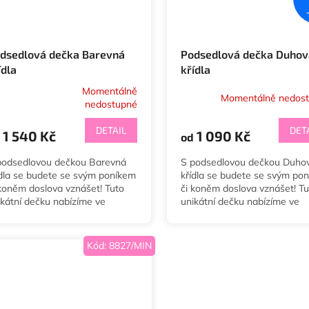
dsedlová dečka Barevná
Podsedlová dečka Duhov
ídla
křídla
Momentálně
Momentálně nedos
ůměrné
nedostupné
dnocení
oduktu
DETAIL
DET
1 540 Kč
1 090 Kč
od
podsedlovou dečkou Barevná
S podsedlovou dečkou Duho
ídla se budete se svým poníkem
křídla se budete se svým po
 koněm doslova vznášet! Tuto
či koněm doslova vznášet! Tu
zdiček.
ikátní dečku nabízíme ve
unikátní dečku nabízíme ve
ikostech Minishetty, Shetty,
velikostech Minishetty, Shetty
y, Cob a Full a...
Pony, Cob a Full a...
Kód:
8827/MIN