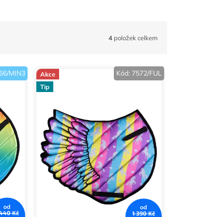
4
položek celkem
66/MIN3
Kód:
7572/FUL
Akce
Tip
od
od
 440 Kč
1 390 Kč