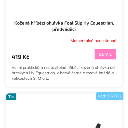
Kožená hříběcí ohlávka Foal Slip Hy Equestrian,
předváděcí
Momentálně nedostupné
DETAIL
419 Kč
Velmi praktická a nastavitelná hříběcí kožená ohlávka od
britských Hy Equestrian, v barvě černé a tmavě hnědé a
velikostech S, M a L.
Kód:
8777/XL
Tip