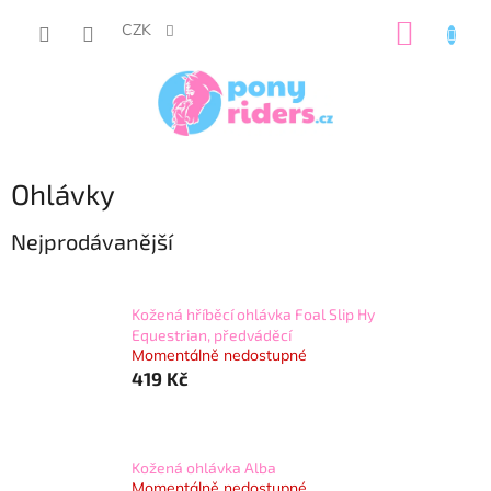
Přejít
NÁKUP
na
CZK
obsah
KOŠÍK
Ohlávky
Nejprodávanější
Kožená hříběcí ohlávka Foal Slip Hy
Equestrian, předváděcí
Momentálně nedostupné
419 Kč
Kožená ohlávka Alba
Momentálně nedostupné