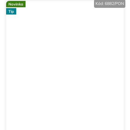
Kód:
6882/PON
Novinka
Tip