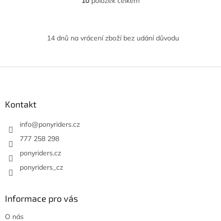
10
položek celkem
O
v
l
á
14 dnů na vrácení zboží bez udání důvodu
d
a
c
í
Z
p
á
r
p
v
a
Kontakt
k
t
y
í
info
@
ponyriders.cz
v
ý
777 258 298
p
ponyriders.cz
i
s
ponyriders_cz
u
Informace pro vás
O nás