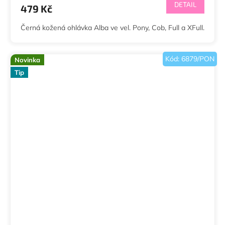
DETAIL
479 Kč
Černá kožená ohlávka Alba ve vel. Pony, Cob, Full a XFull.
Kód:
6879/PON
Novinka
Tip