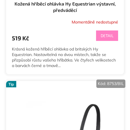
Kožená hříběcí ohlávka Hy Equestrian výstavní,
předváděcí
Momentálně nedostupné
DETAIL
519 Kč
Krásná kožená hříběcí ohlávka od britských Hy
Equestrian. Nastavitelná na dvou místech, takže se
přizpůsobí růstu vašeho hříbátka. Ve čtyřech velikostech
a barvách černé a tmavě...
Kód:
8753/BIL
Tip