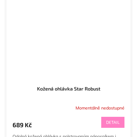
Kožená ohlávka Star Robust
Momentálně nedostupné
DETAIL
689 Kč
Odolná kožená ohlávka s polstrovaným nánosníkem i