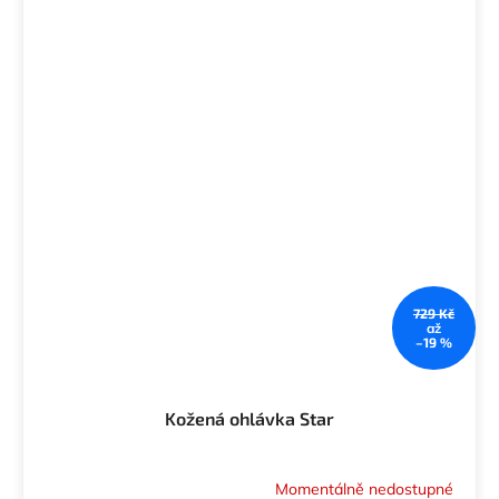
729 Kč
až
–19 %
Kožená ohlávka Star
Momentálně nedostupné