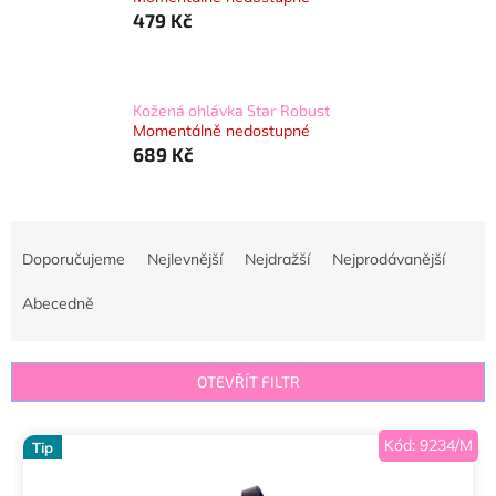
479 Kč
Kožená ohlávka Star Robust
Momentálně nedostupné
689 Kč
Ř
a
Doporučujeme
Nejlevnější
Nejdražší
Nejprodávanější
z
e
Abecedně
n
í
p
OTEVŘÍT FILTR
r
o
V
Kód:
9234/M
d
Tip
ý
u
p