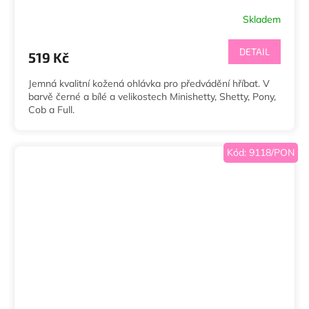
Skladem
DETAIL
519 Kč
Jemná kvalitní kožená ohlávka pro předvádění hříbat. V
barvě černé a bílé a velikostech Minishetty, Shetty, Pony,
Cob a Full.
Kód:
9118/PON