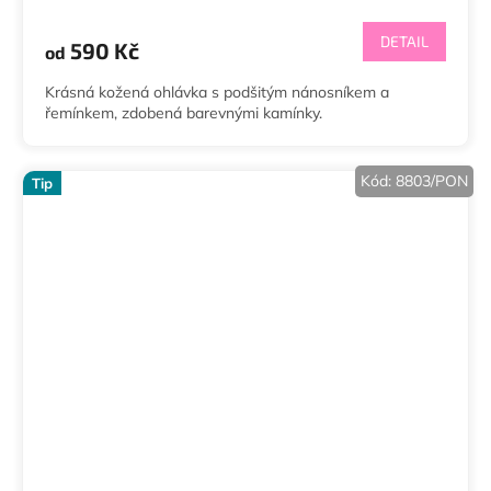
DETAIL
590 Kč
od
Krásná kožená ohlávka s podšitým nánosníkem a
řemínkem, zdobená barevnými kamínky.
Kód:
8803/PON
Tip