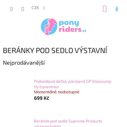
Přejít
NÁKUP
na
CZK
obsah
KOŠÍK
BERÁNKY POD SEDLO VÝSTAVNÍ
Nejprodávanější
Podsedlová dečka vykrojená GP Showjump
Hy Equestrian
Momentálně nedostupné
699 Kč
Beránek pod sedlo Supreme Products
výstavní hnědý