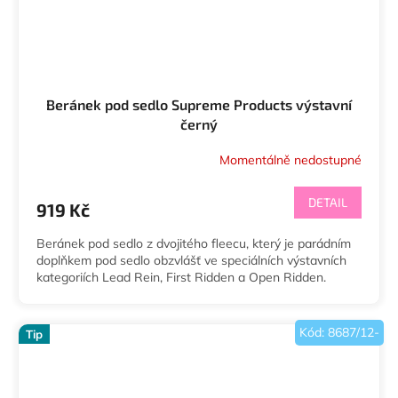
Beránek pod sedlo Supreme Products výstavní
černý
Momentálně nedostupné
DETAIL
919 Kč
Beránek pod sedlo z dvojitého fleecu, který je parádním
doplňkem pod sedlo obzvlášť ve speciálních výstavních
kategoriích Lead Rein, First Ridden a Open Ridden.
Kód:
8687/12-
Tip