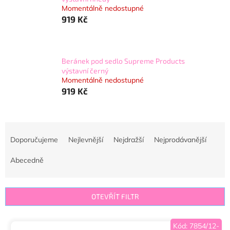
Momentálně nedostupné
919 Kč
Beránek pod sedlo Supreme Products
výstavní černý
Momentálně nedostupné
919 Kč
Ř
a
Doporučujeme
Nejlevnější
Nejdražší
Nejprodávanější
z
e
Abecedně
n
í
p
OTEVŘÍT FILTR
r
o
V
Kód:
7854/12-
d
Sleva