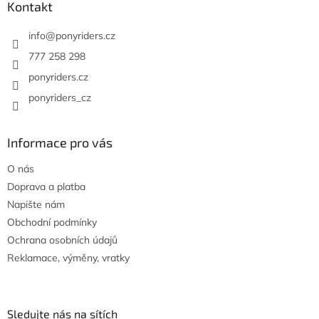
a
Kontakt
k
t
y
í
info
@
ponyriders.cz
v
ý
777 258 298
p
ponyriders.cz
i
s
ponyriders_cz
u
Informace pro vás
O nás
Doprava a platba
Napište nám
Obchodní podmínky
Ochrana osobních údajů
Reklamace, výměny, vratky
Sledujte nás na sítích