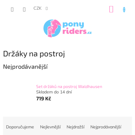
Přejít
NÁKUP
na
CZK
obsah
KOŠÍK
Držáky na postroj
Nejprodávanější
Set držáků na postroj Waldhausen
Skladem do 14 dní
719 Kč
Ř
a
Doporučujeme
Nejlevnější
Nejdražší
Nejprodávanější
z