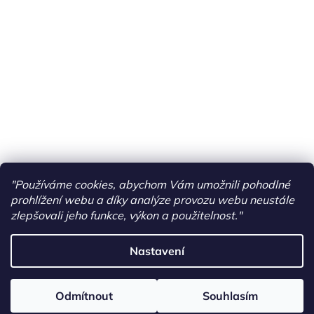
"Používáme cookies, abychom Vám umožnili pohodlné
prohlížení webu a díky analýze provozu webu neustále
zlepšovali jeho funkce, výkon a použitelnost."
Nastavení
Vytvořil Shoptet
Odmítnout
Souhlasím
Copyright 2026
PONY RIDERS
. Všechna práva vyhrazena.