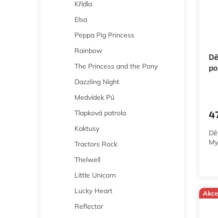
Křídla
Elsa
Peppa Pig Princess
Rainbow
Dě
The Princess and the Pony
po
pá
Dazzling Night
Medvídek Pú
Tlapková patrola
4
Kaktusy
Dě
My 
Tractors Rock
Thelwell
Little Unicorn
Lucky Heart
Akce
Reflector