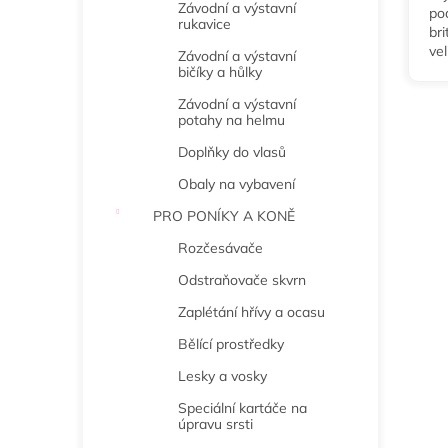
Závodní a výstavní
po
rukavice
br
vel
Závodní a výstavní
pár
bičíky a hůlky
Závodní a výstavní
potahy na helmu
Doplňky do vlasů
Obaly na vybavení
PRO PONÍKY A KONĚ
Rozčesávače
Odstraňovače skvrn
Zaplétání hřívy a ocasu
Bělící prostředky
Lesky a vosky
Speciální kartáče na
úpravu srsti