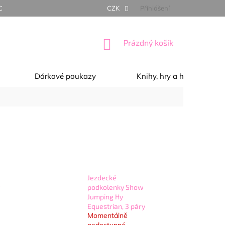
NÍ PODMÍNKY
OCHRANA OSOBNÍCH ÚDAJŮ
CZK
Přihlášení
REKLAMACE, 
NÁKUPNÍ
Prázdný košík
KOŠÍK
Dárkové poukazy
Knihy, hry a hračky
Jezdecké
podkolenky Show
Jumping Hy
Equestrian, 3 páry
Momentálně