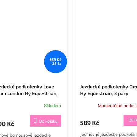
659 Kč
–25 %
zdecké podkolenky Love
Jezdecké podkolenky Om
om London Hy Equestrian,
Hy Equestrian, 3 páry
páry
Skladem
Momentálně nedos
DET
Do košíku
589 Kč
90 Kč
Jedinečné jezdecké podkolen
ylové bambusové jezdecké