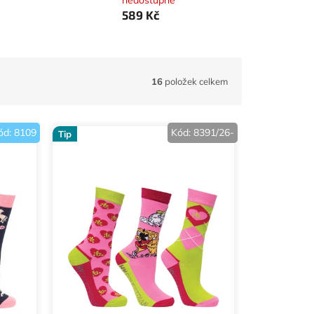
nedostupné
589 Kč
16
položek celkem
ód:
8109
Kód:
8391/26-
Tip