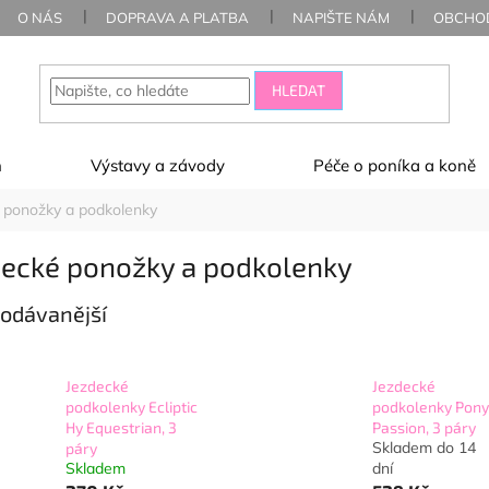
O NÁS
DOPRAVA A PLATBA
NAPIŠTE NÁM
OBCHOD
HLEDAT
ň
Výstavy a závody
Péče o poníka a koně
 ponožky a podkolenky
decké ponožky a podkolenky
odávanější
Jezdecké
Jezdecké
podkolenky Ecliptic
podkolenky Pony
Hy Equestrian, 3
Passion, 3 páry
Skladem do 14
páry
Skladem
dní