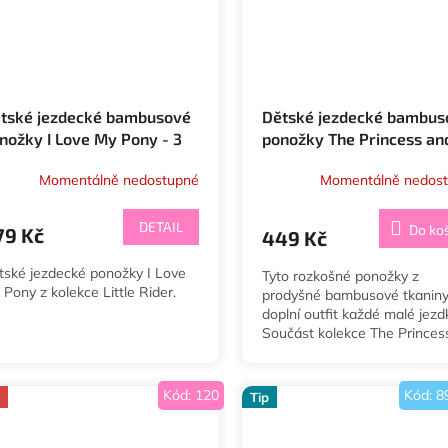
tské jezdecké bambusové
Dětské jezdecké bambus
nožky I Love My Pony - 3
ponožky The Princess an
ry
the Pony 3 páry
Momentálně nedostupné
Momentálně nedos
DETAIL
Do ko
79 Kč
449 Kč
tské jezdecké ponožky I Love
Tyto rozkošné ponožky z
Pony z kolekce Little Rider.
prodyšné bambusové tkanin
doplní outfit každé malé jezd
Součást kolekce The Princes
the Pony. Velikost 26-30. 3 p
balení.
Kód:
120
Kód:
8
Tip