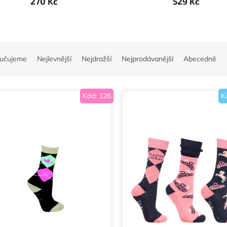
270 Kč
529 Kč
učujeme
Nejlevnější
Nejdražší
Nejprodávanější
Abecedně
Kód:
126
K