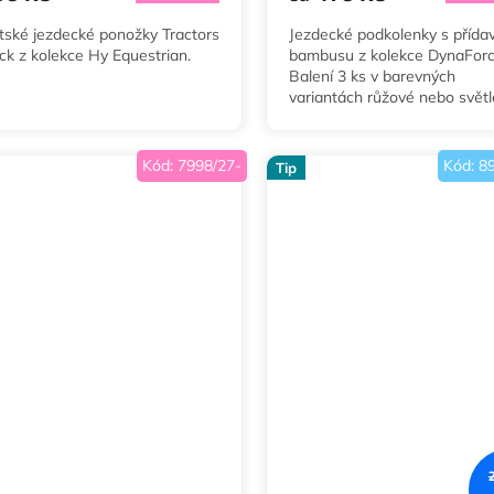
tské jezdecké ponožky Tractors
Jezdecké podkolenky s příd
ck z kolekce Hy Equestrian.
bambusu z kolekce DynaForc
Balení 3 ks v barevných
variantách růžové nebo světl
modré a velikostech 30-36 a
42.
Kód:
7998/27-
Kód:
8
Tip