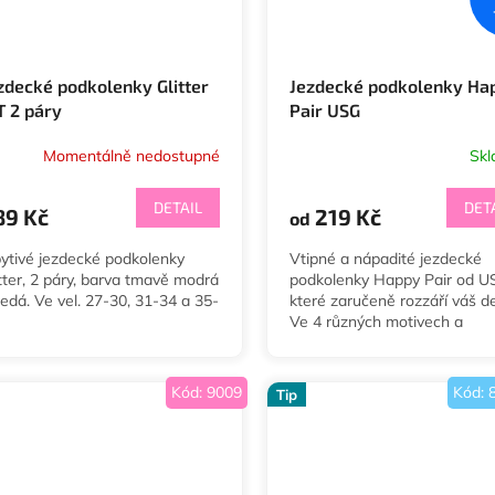
zdecké podkolenky Glitter
Jezdecké podkolenky Ha
T 2 páry
Pair USG
Momentálně nedostupné
Sk
DETAIL
DET
89 Kč
219 Kč
od
pytivé jezdecké podkolenky
Vtipné a nápadité jezdecké
itter, 2 páry, barva tmavě modrá
podkolenky Happy Pair od U
šedá. Ve vel. 27-30, 31-34 a 35-
které zaručeně rozzáří váš d
Ve 4 různých motivech a
velikostech 29-35 a 36-41.
Kód:
9009
Kód:
Tip