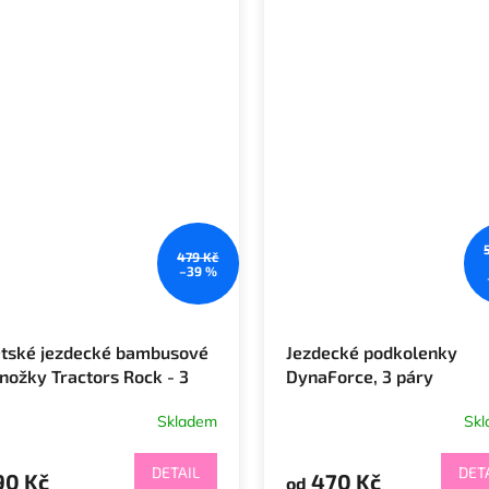
479 Kč
–39 %
tské jezdecké bambusové
Jezdecké podkolenky
nožky Tractors Rock - 3
DynaForce, 3 páry
ry
Skladem
Sk
DETAIL
DET
90 Kč
470 Kč
od