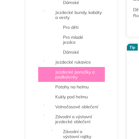
Dámské
Dě
Jezdecké bundy, kabáty
Ro
a vesty
Pro děti
Pro mladé
jezdce
Tip
Dámské
Jezdecké rukavice
Jezdecké ponožky a
podkolenky
Potahy na helmu
Kukly pod helmu
Volnočasové oblečení
Závodní a výstavní
jezdecké oblečení
Závodní a
výstavní rajtky