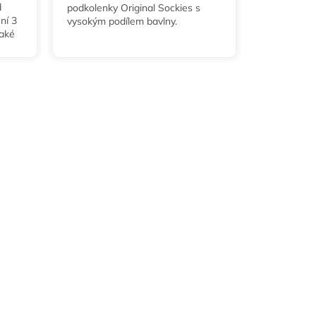
d
podkolenky Original Sockies s
ní 3
vysokým podílem bavlny.
také
30,