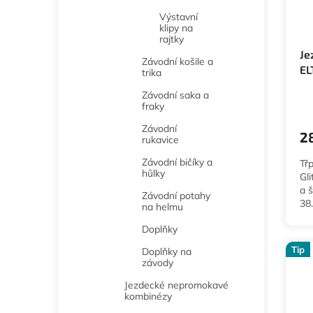
Výstavní
klipy na
rajtky
Je
Závodní košile a
EL
trika
Závodní saka a
fraky
Závodní
2
rukavice
Závodní bičíky a
Tř
hůlky
Gl
a 
Závodní potahy
38.
na helmu
Doplňky
Tip
Doplňky na
závody
Jezdecké nepromokavé
kombinézy