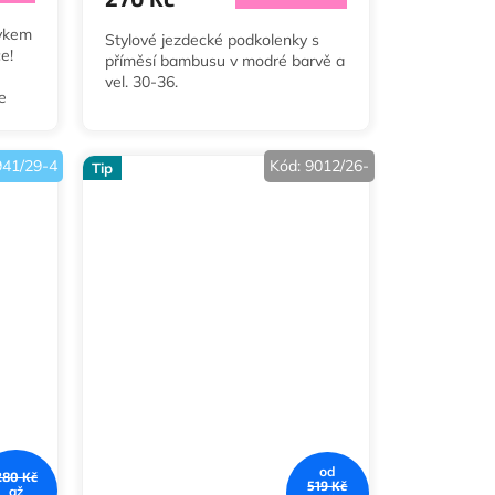
avkem
Stylové jezdecké podkolenky s
e!
příměsí bambusu v modré barvě a
vel. 30-36.
e
 36-
941/29-4
Kód:
9012/26-
Tip
od
280 Kč
519 Kč
až