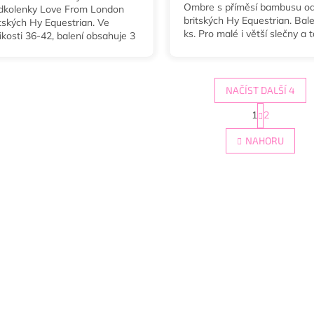
Ombre s příměsí bambusu o
dkolenky Love From London
britských Hy Equestrian. Bale
itských Hy Equestrian. Ve
ks. Pro malé i větší slečny a 
ikosti 36-42, balení obsahuje 3
dospělé jezdkyně; ve vel. 26-
y, viz. fotky.
30-36 a 36-42.
NAČÍST DALŠÍ 4
S
1
2
O
t
r
v
NAHORU
á
l
n
á
k
d
o
a
v
c
á
í
n
p
í
r
v
k
y
v
ý