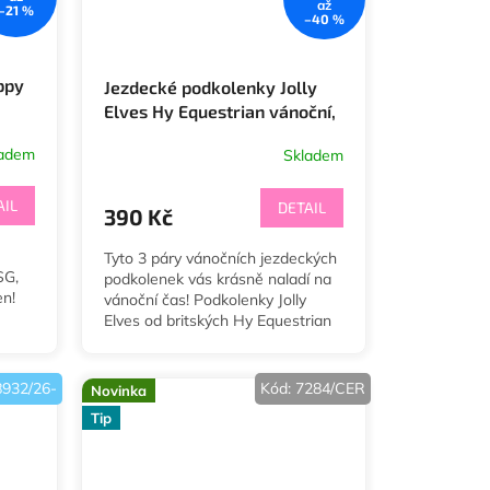
až
–21 %
–40 %
ppy
Jezdecké podkolenky Jolly
Elves Hy Equestrian vánoční,
3 páry
ladem
Skladem
AIL
DETAIL
390 Kč
Tyto 3 páry vánočních jezdeckých
SG,
podkolenek vás krásně naladí na
en!
vánoční čas! Podkolenky Jolly
Elves od britských Hy Equestrian
u nás najdete již od dětských
velikostí EU 26-30,...
8932/26-
Kód:
7284/CER
Novinka
Tip