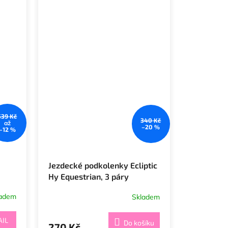
539 Kč
340 Kč
až
–20 %
–12 %
Jezdecké podkolenky Ecliptic
Hy Equestrian, 3 páry
ladem
Skladem
AIL
Do košíku
270 Kč