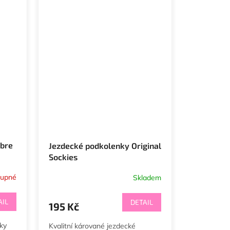
bre
Jezdecké podkolenky Original
Sockies
tupné
Skladem
AIL
DETAIL
195 Kč
ky
Kvalitní kárované jezdecké