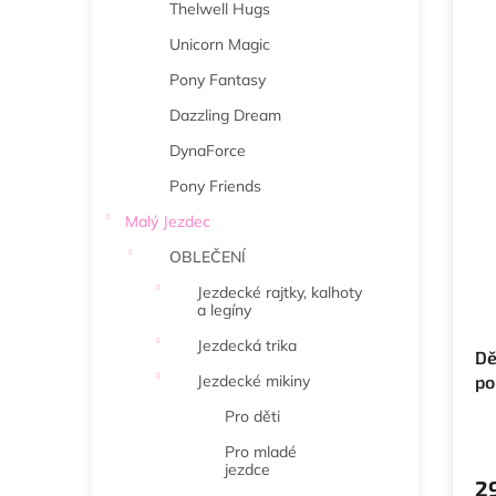
Thelwell Hugs
Unicorn Magic
Pony Fantasy
Dazzling Dream
DynaForce
Pony Friends
Malý Jezdec
OBLEČENÍ
Jezdecké rajtky, kalhoty
a legíny
Jezdecká trika
Dě
Jezdecké mikiny
po
pá
Pro děti
Pro mladé
jezdce
2