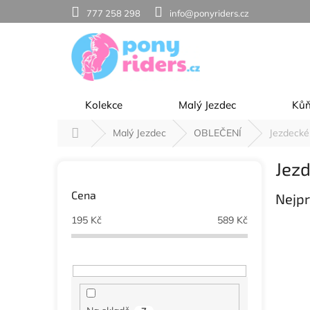
Přejít
777 258 298
info@ponyriders.cz
na
obsah
Kolekce
Malý Jezdec
Ků
Domů
Malý Jezdec
OBLEČENÍ
Jezdecké
P
Jez
o
s
Cena
Nejpr
t
r
195
Kč
589
Kč
a
n
n
í
p
a