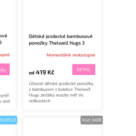
ové
Dětské jezdecké bambusové
d
ponožky Thelwell Hugs 3
páry
tupné
Momentálně nedostupné
DETAIL
šíku
419 Kč
od
Úžasné dětské jezdecké ponožky
s bambusem z kolekce Thelwell
y
Hugs zkrátka musíte mít! Ve
kyně!
velikostech
s and
áry v
917/RUZ
Kód:
9486