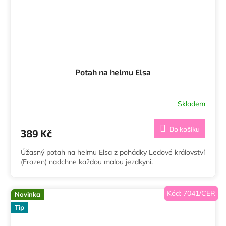
Potah na helmu Elsa
Skladem
Průměrné
hodnocení
produktu
Do košíku
389 Kč
je
5,0
Úžasný potah na helmu Elsa z pohádky Ledové království
z
(Frozen) nadchne každou malou jezdkyni.
5
hvězdiček.
Kód:
7041/CER
Novinka
Tip