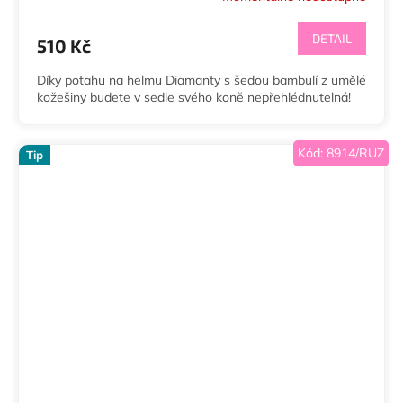
DETAIL
510 Kč
Díky potahu na helmu Diamanty s šedou bambulí z umělé
kožešiny budete v sedle svého koně nepřehlédnutelná!
Kód:
8914/RUZ
Tip