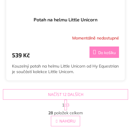
Potah na helmu Little Unicorn
Momentálně nedostupné
Do košíku
539 Kč
Kouzelný potah na helmu Little Unicorn od Hy Equestrian
je součástí kolekce Little Unicorn.
NAČÍST 12 DALŠÍCH
S
1
3
t
O
r
28
položek celkem
v
á
l
NAHORU
n
á
k