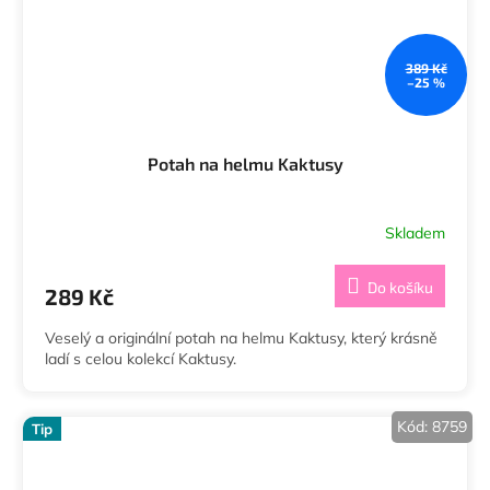
389 Kč
–25 %
Potah na helmu Kaktusy
Skladem
Do košíku
289 Kč
Veselý a originální potah na helmu Kaktusy, který krásně
ladí s celou kolekcí Kaktusy.
Kód:
8759
Tip