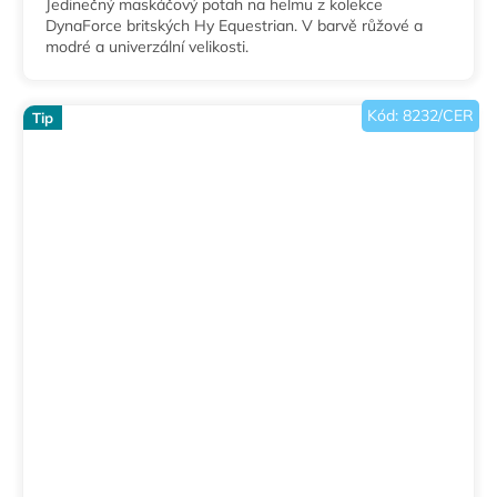
Jedinečný maskáčový potah na helmu z kolekce
DynaForce britských Hy Equestrian. V barvě růžové a
modré a univerzální velikosti.
Kód:
8232/CER
Tip