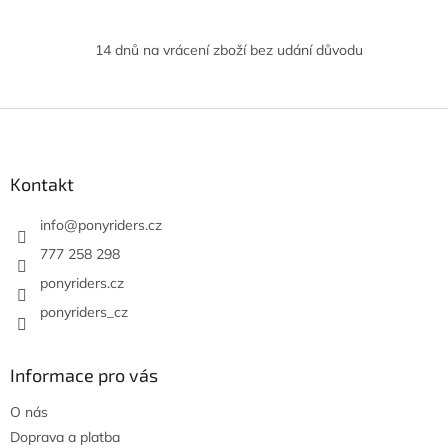
d
o
v
a
á
c
14 dnů na vrácení zboží bez udání důvodu
n
í
í
p
r
Z
v
k
á
y
p
v
a
Kontakt
ý
t
p
í
info
@
ponyriders.cz
i
s
777 258 298
u
ponyriders.cz
ponyriders_cz
Informace pro vás
O nás
Doprava a platba