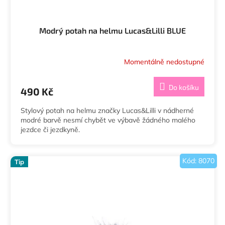
Modrý potah na helmu Lucas&Lilli BLUE
Momentálně nedostupné
Průměrné
hodnocení
produktu
Do košíku
490 Kč
je
5,0
Stylový potah na helmu značky Lucas&Lilli v nádherné
z
modré barvě nesmí chybět ve výbavě žádného malého
5
jezdce či jezdkyně.
hvězdiček.
Kód:
8070
Tip