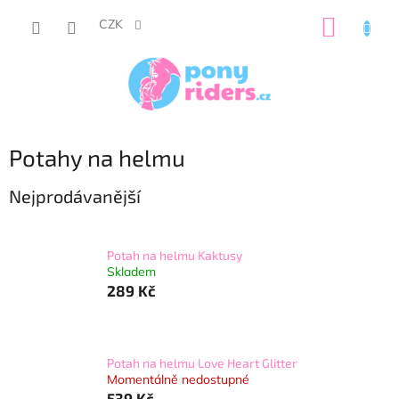
Přejít
NÁKUP
na
CZK
obsah
KOŠÍK
Potahy na helmu
Nejprodávanější
Potah na helmu Kaktusy
Skladem
289 Kč
Potah na helmu Love Heart Glitter
Momentálně nedostupné
539 Kč