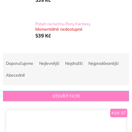
Potah na helmu Pony Fantasy
Momentálně nedostupné
539 Kč
Ř
a
Doporučujeme
Nejlevnější
Nejdražší
Nejprodávanější
z
e
Abecedně
n
í
p
OTEVŘÍT FILTR
r
o
V
Kód:
87
d
ý
u
p
k
i