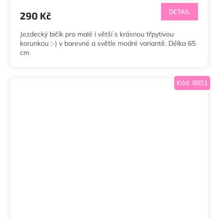
DETAIL
290 Kč
Jezdecký bičík pro malé i větší s krásnou třpytivou
korunkou :-) v barevné a světle modré variantě. Délka 65
cm
Kód:
8851