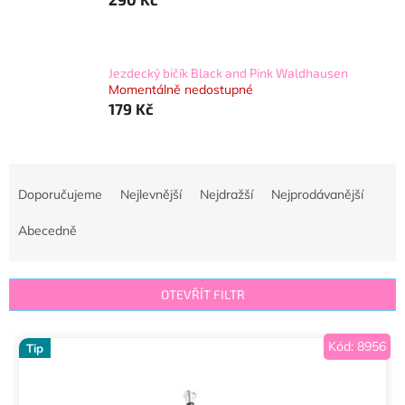
Jezdecký bičík Black and Pink Waldhausen
Momentálně nedostupné
179 Kč
Ř
a
Doporučujeme
Nejlevnější
Nejdražší
Nejprodávanější
z
e
Abecedně
n
í
p
OTEVŘÍT FILTR
r
o
V
Kód:
8956
d
Tip
ý
u
p
k
i