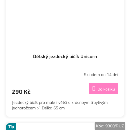
Dětský jezdecký bičík Unicorn
Skladem do 14 dní
Do košíku
290 Kč
Jezdecký bičík pro malé i větší s krásnoým třpytivým
jednorožcem :-) Délka 65 cm
Kód:
9300/RUZ
Tip