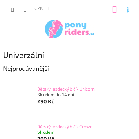
Přejít
NÁKUP
na
CZK
obsah
KOŠÍK
Univerzální
Nejprodávanější
Dětský jezdecký bičík Unicorn
Skladem do 14 dní
290 Kč
Dětský jezdecký bičík Crown
Skladem
290 Kč