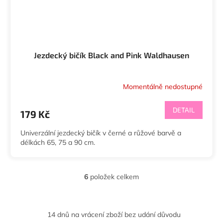
Jezdecký bičík Black and Pink Waldhausen
Momentálně nedostupné
DETAIL
179 Kč
Univerzální jezdecký bičík v černé a růžové barvě a
délkách 65, 75 a 90 cm.
6
položek celkem
O
v
l
á
14 dnů na vrácení zboží bez udání důvodu
d