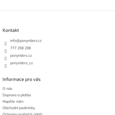
a
c
í
Z
p
á
r
p
v
a
Kontakt
k
t
y
í
info
@
ponyriders.cz
v
ý
777 258 298
p
ponyriders.cz
i
s
ponyriders_cz
u
Informace pro vás
O nás
Doprava a platba
Napište nám
Obchodní podmínky
Ochrana osobních údajů