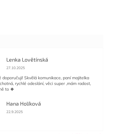
Lenka Lovětínská
Hodnocení obchodu je 5 z 5 hvězdiček.
27.10.2025
doporučuji! Skvělá komunikace, paní majitelka
ochotná, rychlé odeslání, věci super ,mám radost,
mě to 🍀
Hana Holíková
Hodnocení obchodu je 5 z 5 hvězdiček.
22.9.2025