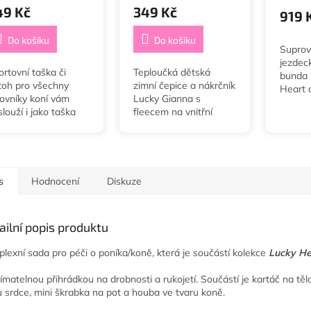
49 Kč
349 Kč
919 
Do košíku
Do košíku
Suprov
jezdec
rtovní taška či
Teploučká dětská
bunda 
toh pro všechny
zimní čepice a nákrčník
Heart 
lovníky koní vám
Lucky Gianna s
louží i jako taška
fleecem na vnitřní
čištění pro koně.
straně.
s
Hodnocení
Diskuze
ailní popis produktu
lexní sada pro péči o poníka/koně, která je součástí kolekce
Lucky He
jímatelnou přihrádkou na drobnosti a rukojetí. Součástí je kartáč na těl
u srdce, mini škrabka na pot a houba ve tvaru koně.