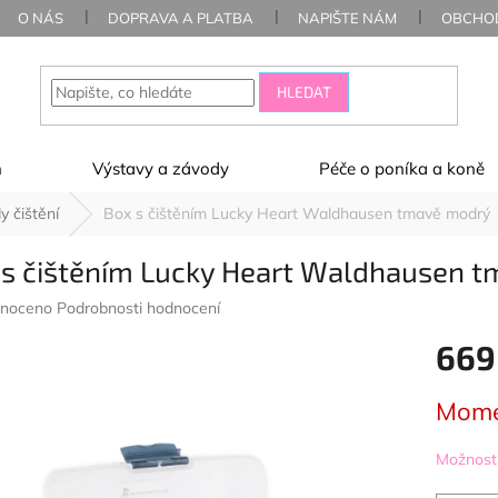
O NÁS
DOPRAVA A PLATBA
NAPIŠTE NÁM
OBCHOD
HLEDAT
ň
Výstavy a závody
Péče o poníka a koně
y čištění
Box s čištěním Lucky Heart Waldhausen tmavě modrý
 s čištěním Lucky Heart Waldhausen 
né
noceno
Podrobnosti hodnocení
ení
669
u
Měrná
Mome
cena:
ek.
Možnosti