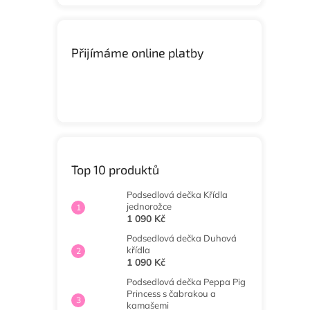
Přijímáme online platby
Top 10 produktů
Podsedlová dečka Křídla
jednorožce
1 090 Kč
Podsedlová dečka Duhová
křídla
1 090 Kč
Podsedlová dečka Peppa Pig
Princess s čabrakou a
kamašemi