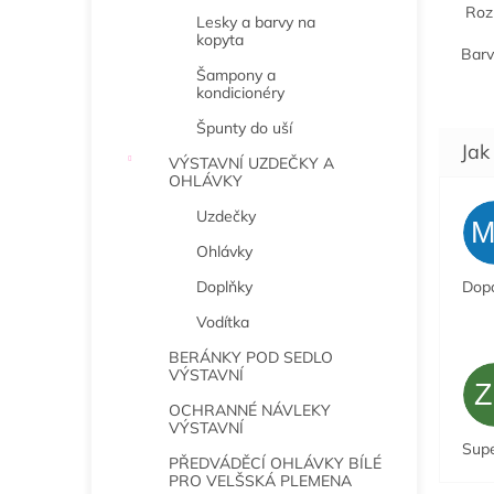
Rozm
Lesky a barvy na
kopyta
Barv
Šampony a
kondicionéry
Špunty do uší
VÝSTAVNÍ UZDEČKY A
OHLÁVKY
Uzdečky
Ohlávky
Dopo
Doplňky
Vodítka
BERÁNKY POD SEDLO
VÝSTAVNÍ
OCHRANNÉ NÁVLEKY
VÝSTAVNÍ
Sup
PŘEDVÁDĚCÍ OHLÁVKY BÍLÉ
PRO VELŠSKÁ PLEMENA