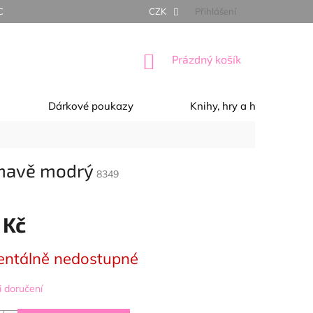
NÍ PODMÍNKY
OCHRANA OSOBNÍCH ÚDAJŮ
CZK
Přihlášení
REKLAMACE, 
NÁKUPNÍ
Prázdný košík
KOŠÍK
Dárkové poukazy
Knihy, hry a hračky
tmavě modrý
8349
 Kč
ntálně nedostupné
 doručení