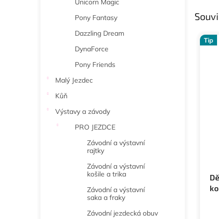
Unicorn Magic
Souvi
Pony Fantasy
Dazzling Dream
Tip
DynaForce
Pony Friends
Malý Jezdec
Kůň
Výstavy a závody
PRO JEZDCE
Závodní a výstavní
rajtky
Závodní a výstavní
košile a trika
Dě
ko
Závodní a výstavní
saka a fraky
He
Závodní jezdecká obuv