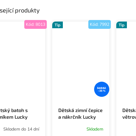
sející produkty
Kód:
8013
Kód:
7992
Tip
Tip
549 Kč
–36 %
tský batoh s
Dětská zimní čepice
Dětsk
níkem Lucky
a nákrčník Lucky
větro
art ELT
Gianna ELT
Lucky
Skladem do 14 dní
Skladem