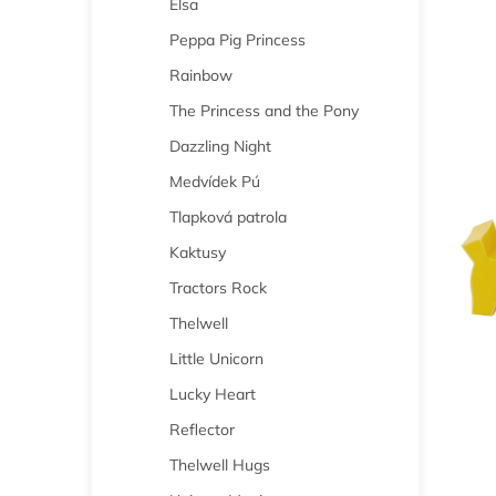
Elsa
n
e
Peppa Pig Princess
l
Rainbow
The Princess and the Pony
Dazzling Night
Medvídek Pú
Tlapková patrola
Kaktusy
Tractors Rock
Thelwell
Little Unicorn
Lucky Heart
Reflector
Thelwell Hugs