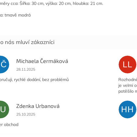
ěry cca: Šířka: 30 cm, výška: 20 cm, hloubka: 21 cm.
a: tmavě modrá
Michaela Čermáková
MČ
LL
Hodnocení obchodu je 5 z 5 hvězdiček.
28.11.2025
ručuji, rychlé dodání, bez problémů
Rozhodně 
je velmi 
potěšilo 
Zdenka Urbanová
ZU
HH
Hodnocení obchodu je 5 z 5 hvězdiček.
25.10.2025
er obchod