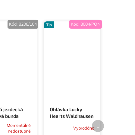
Kód:
8208/104
Kód:
8004/PON
Tip
á jezdecká
Ohlávka Lucky
vá bunda
Hearts Waldhausen
 Gina ELT
s vodítkem
Další
Momentálně
produkt
Vyprodáno
nedostupné