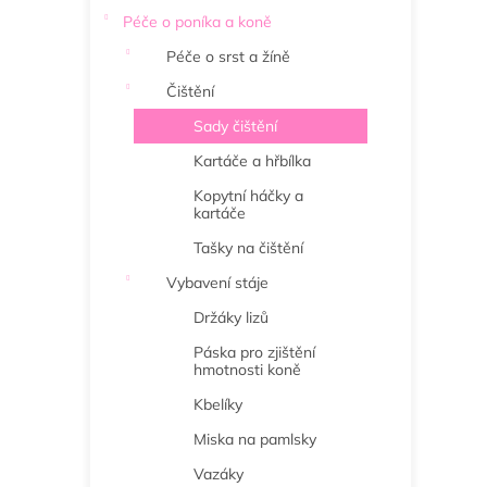
Péče o poníka a koně
Péče o srst a žíně
Čištění
Sady čištění
Kartáče a hřbílka
Kopytní háčky a
kartáče
Tašky na čištění
Vybavení stáje
Držáky lizů
Páska pro zjištění
hmotnosti koně
Kbelíky
Miska na pamlsky
Vazáky