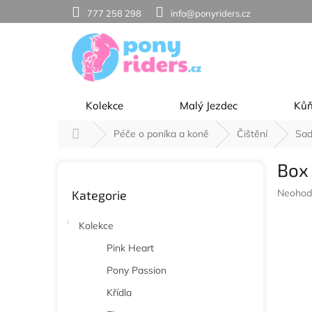
Přejít
777 258 298
info@ponyriders.cz
na
obsah
Kolekce
Malý Jezdec
Ků
Domů
Péče o poníka a koně
Čištění
Sad
P
Box
o
Přeskočit
s
Průměr
Neohod
Kategorie
kategorie
t
hodnoc
r
produkt
Kolekce
a
je
n
0,0
Pink Heart
z
n
Pony Passion
5
í
hvězdič
p
Křídla
a