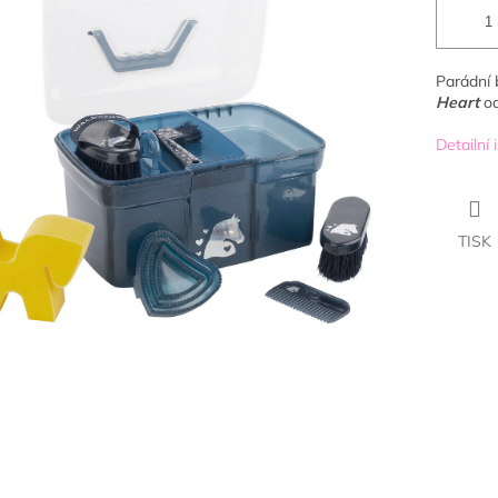
Parádní 
Heart
o
Detailní
TISK