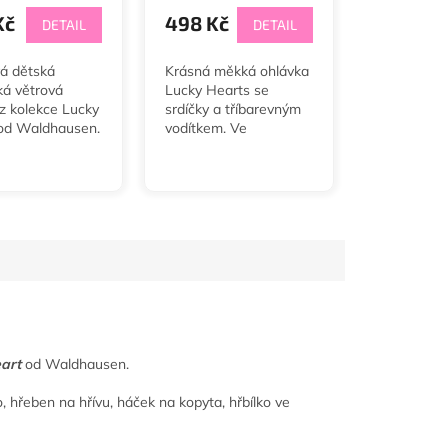
Kč
498 Kč
DETAIL
DETAIL
á dětská
Krásná měkká ohlávka
ká větrová
Lucky Hearts se
z kolekce Lucky
srdíčky a tříbarevným
od Waldhausen.
vodítkem. Ve
velikostech Minishetty
až Full.
art
od Waldhausen.
o, hřeben na hřívu, háček na kopyta, hřbílko ve