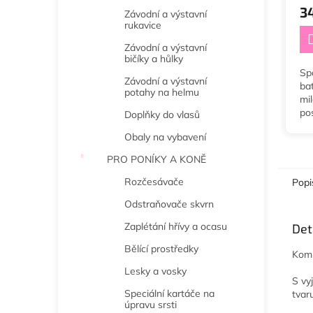
3
Závodní a výstavní
rukavice
Závodní a výstavní
bičíky a hůlky
Spo
Závodní a výstavní
ba
potahy na helmu
mi
pos
Doplňky do vlasů
na 
Obaly na vybavení
PRO PONÍKY A KONĚ
Rozčesávače
Popi
Odstraňovače skvrn
Zaplétání hřívy a ocasu
Det
Bělící prostředky
Komp
Lesky a vosky
S vy
Speciální kartáče na
tvar
úpravu srsti