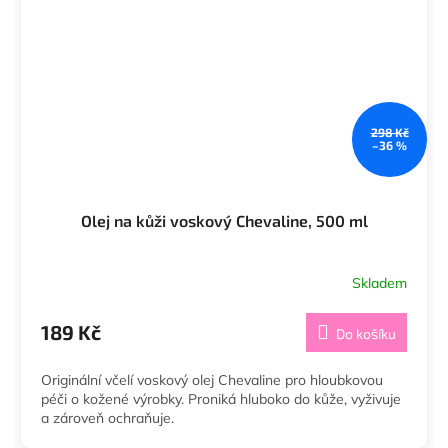
298 Kč
–36 %
Olej na kůži voskový Chevaline, 500 ml
Skladem
189 Kč
Do košíku
Originální včelí voskový olej Chevaline pro hloubkovou
péči o kožené výrobky. Proniká hluboko do kůže, vyživuje
a zároveň ochraňuje.