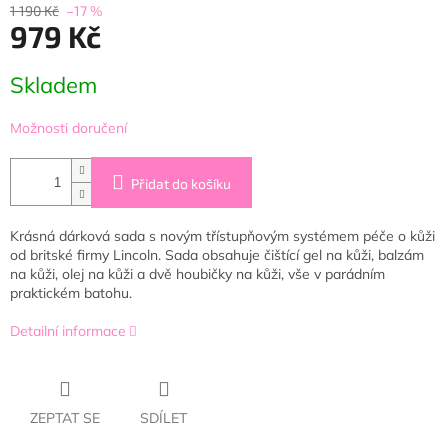
1 190 Kč
–17 %
979 Kč
Měrná
Skladem
cena:
Možnosti doručení
Přidat do košíku
Krásná dárková sada s novým třístupňovým systémem péče o kůži
od britské firmy Lincoln. Sada obsahuje čištící gel na kůži, balzám
na kůži, olej na kůži a dvě houbičky na kůži, vše v parádním
praktickém batohu.
Detailní informace
ZEPTAT SE
SDÍLET