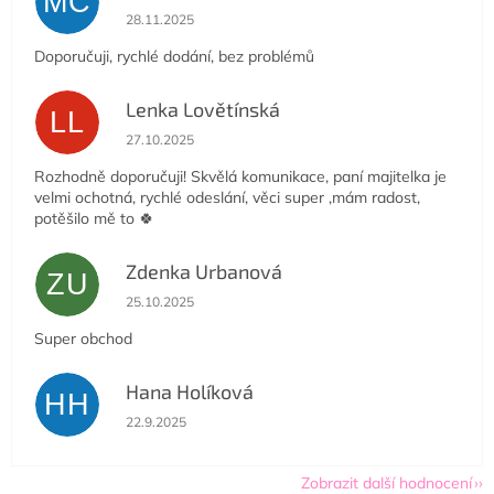
MČ
Hodnocení obchodu je 5 z 5 hvězdiček.
28.11.2025
Doporučuji, rychlé dodání, bez problémů
Lenka Lovětínská
LL
Hodnocení obchodu je 5 z 5 hvězdiček.
27.10.2025
Rozhodně doporučuji! Skvělá komunikace, paní majitelka je
velmi ochotná, rychlé odeslání, věci super ,mám radost,
potěšilo mě to 🍀
Zdenka Urbanová
ZU
Hodnocení obchodu je 5 z 5 hvězdiček.
25.10.2025
Super obchod
Hana Holíková
HH
Hodnocení obchodu je 5 z 5 hvězdiček.
22.9.2025
Zobrazit další hodnocení