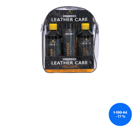
1 190 Kč
–17 %