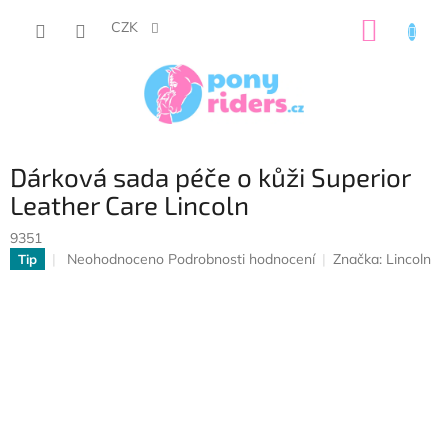
Přejít
NÁKUP
na
CZK
obsah
KOŠÍK
Dárková sada péče o kůži Superior
Leather Care Lincoln
9351
Průměrné
Neohodnoceno
Podrobnosti hodnocení
Značka:
Lincoln
Tip
hodnocení
produktu
je
0,0
z
5
hvězdiček.