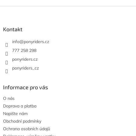
Z
á
p
a
Kontakt
t
í
info
@
ponyriders.cz
777 258 298
ponyriders.cz
ponyriders_cz
Informace pro vás
O nás
Doprava a platba
Napište nám
Obchodní podmínky
Ochrana osobních údajů