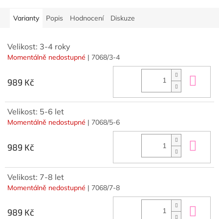
Varianty
Popis
Hodnocení
Diskuze
Velikost: 3-4 roky
Momentálně nedostupné
| 7068/3-4
Do 
989 Kč
Velikost: 5-6 let
Momentálně nedostupné
| 7068/5-6
Do 
989 Kč
Velikost: 7-8 let
Momentálně nedostupné
| 7068/7-8
Do 
989 Kč