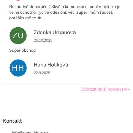
Rozhodně doporučuji! Skvělá komunikace, paní majitelka je
velmi ochotná, rychlé odeslání, věci super ,mám radost,
potěšilo mě to 🍀
Zdenka Urbanová
ZU
Hodnocení obchodu je 5 z 5 hvězdiček.
25.10.2025
Super obchod
Hana Holíková
HH
Hodnocení obchodu je 5 z 5 hvězdiček.
22.9.2025
Zobrazit další hodnocení
Z
á
p
a
Kontakt
t
info
@
ponyriders.cz