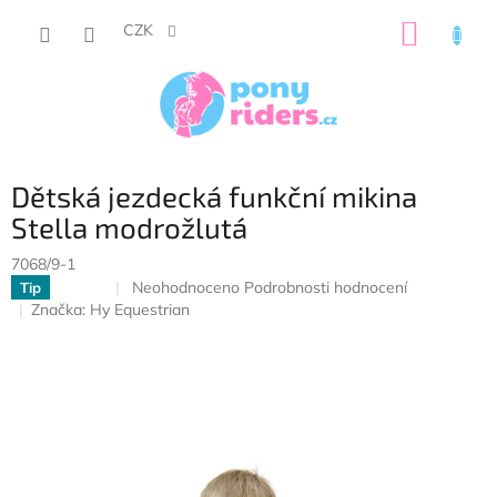
Přejít
NÁKUP
na
CZK
obsah
KOŠÍK
Dětská jezdecká funkční mikina
Stella modrožlutá
7068/9-1
Průměrné
Neohodnoceno
Podrobnosti hodnocení
Tip
Sleva
hodnocení
Značka:
Hy Equestrian
produktu
je
0,0
z
5
hvězdiček.