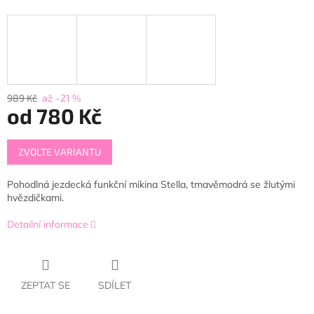
989 Kč
až –21 %
od
780 Kč
Měrná
ZVOLTE VARIANTU
cena:
Pohodlná jezdecká funkční mikina Stella, tmavěmodrá se žlutými
hvězdičkami.
Detailní informace
ZEPTAT SE
SDÍLET