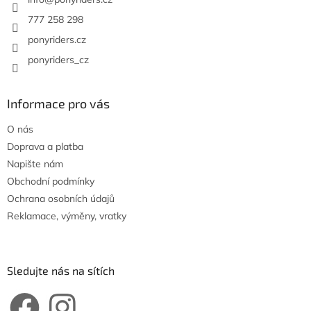
í
777 258 298
ponyriders.cz
ponyriders_cz
Informace pro vás
O nás
Doprava a platba
Napište nám
Obchodní podmínky
Ochrana osobních údajů
Reklamace, výměny, vratky
Sledujte nás na sítích