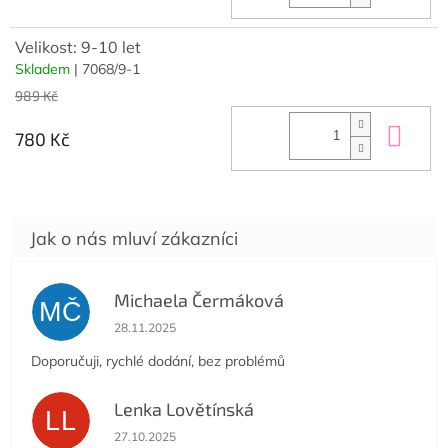
Velikost: 9-10 let
Skladem
| 7068/9-1
989 Kč
Do 
780 Kč
Michaela Čermáková
MČ
Hodnocení obchodu je 5 z 5 hvězdiček.
28.11.2025
Doporučuji, rychlé dodání, bez problémů
Lenka Lovětínská
LL
Hodnocení obchodu je 5 z 5 hvězdiček.
27.10.2025