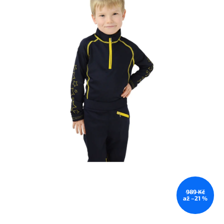
989 Kč
až –21 %