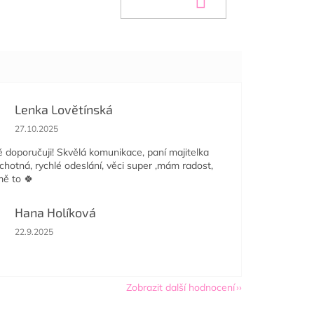
Lenka Lovětínská
Hodnocení obchodu je 5 z 5 hvězdiček.
27.10.2025
doporučuji! Skvělá komunikace, paní majitelka
ochotná, rychlé odeslání, věci super ,mám radost,
mě to 🍀
Hana Holíková
Hodnocení obchodu je 5 z 5 hvězdiček.
22.9.2025
Zobrazit další hodnocení