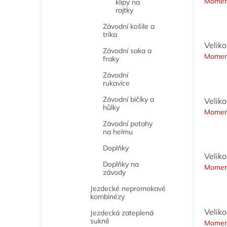
Momen
klipy na
rajtky
Závodní košile a
trika
Velik
Závodní saka a
Momen
fraky
Závodní
rukavice
Závodní bičíky a
Velik
hůlky
Momen
Závodní potahy
na helmu
Doplňky
Velik
Doplňky na
Momen
závody
Jezdecké nepromokavé
kombinézy
Velik
Jezdecká zateplená
sukně
Momen