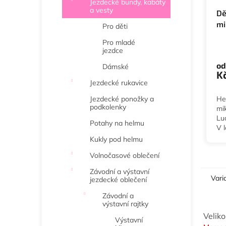
Jezdecké bundy, kabáty
a vesty
Dě
mi
Pro děti
Wa
Pro mladé
jezdce
od
Dámské
K
Jezdecké rukavice
He
Jezdecké ponožky a
podkolenky
mi
Lu
Potahy na helmu
V 
mo
Kukly pod helmu
10
Volnočasové oblečení
Závodní a výstavní
Vari
jezdecké oblečení
Závodní a
výstavní rajtky
Velik
Výstavní