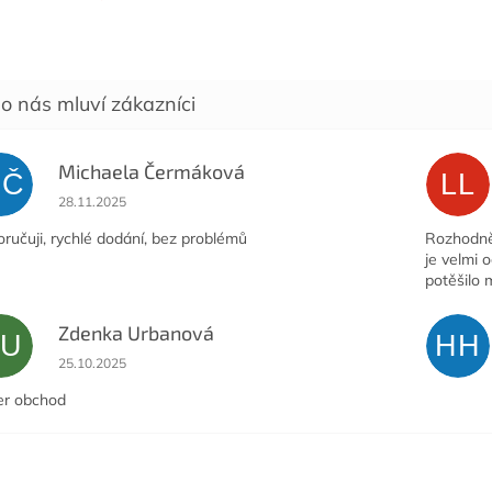
Michaela Čermáková
MČ
LL
Hodnocení obchodu je 5 z 5 hvězdiček.
28.11.2025
ručuji, rychlé dodání, bez problémů
Rozhodně 
je velmi 
potěšilo 
Zdenka Urbanová
ZU
HH
Hodnocení obchodu je 5 z 5 hvězdiček.
25.10.2025
er obchod