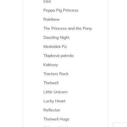
Elsa
n
e
Peppa Pig Princess
l
Rainbow
The Princess and the Pony
Dazzling Night
Medvídek Pú
Tlapková patrola
Kaktusy
Tractors Rock
Thelwell
Little Unicorn
Lucky Heart
Reflector
Thelwell Hugs