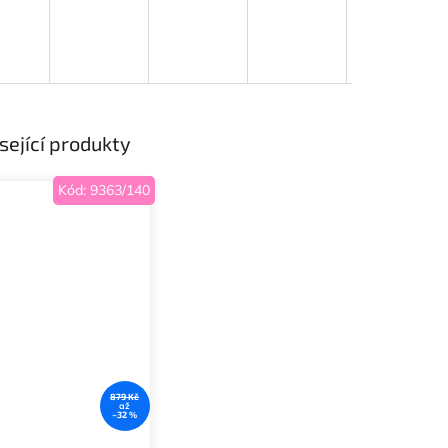
sející produkty
Kód:
9363/140
879 Kč
až
–32 %