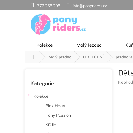
Přejít
777 258 298
info@ponyriders.cz
na
obsah
Kolekce
Malý Jezdec
Ků
Domů
Malý Jezdec
OBLEČENÍ
Jezdecké
P
Děts
o
Přeskočit
s
Průměr
Neohod
Kategorie
kategorie
t
hodnoc
r
produkt
Kolekce
a
je
n
0,0
Pink Heart
z
n
Pony Passion
5
í
hvězdič
p
Křídla
a