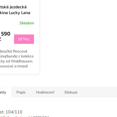
tská jezdecká
kina Lucky Lana
ldhausen
Skladem
590
č
DETAIL
boučká fleecová
kina/bunda z kolekce
cky od Waldhausen.
lososové a tmavě
dré barvě a vel. od
4/110 do 152/158.
anty
Popis
Hodnocení
Diskuze
ost: 104/110