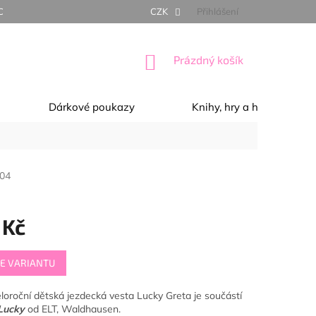
NÍ PODMÍNKY
OCHRANA OSOBNÍCH ÚDAJŮ
CZK
Přihlášení
REKLAMACE, 
NÁKUPNÍ
Prázdný košík
KOŠÍK
Dárkové poukazy
Knihy, hry a hračky
04
 Kč
E VARIANTU
loroční dětská jezdecká vesta Lucky Greta je součástí
Lucky
od ELT, Waldhausen.