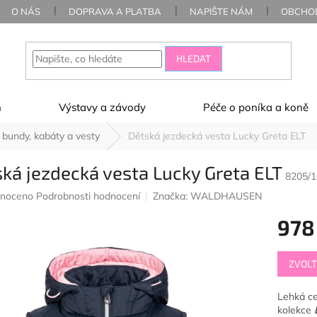
O NÁS
DOPRAVA A PLATBA
NAPIŠTE NÁM
OBCHOD
HLEDAT
ň
Výstavy a závody
Péče o poníka a koně
 bundy, kabáty a vesty
Dětská jezdecká vesta Lucky Greta ELT
ká jezdecká vesta Lucky Greta ELT
8205/1
né
noceno
Podrobnosti hodnocení
Značka:
WALDHAUSEN
ení
978
u
Měrná
ZVOLT
cena:
ek.
Lehká ce
kolekce