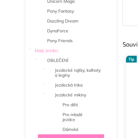
Unicorn Magic
Pony Fantasy
Dazzling Dream
DynaForce
Pony Friends
Souvi
Malý Jezdec
Tip
OBLEČENÍ
Jezdecké rajtky, kalhoty
a legíny
Jezdecká trika
Jezdecké mikiny
Pro děti
Pro mladé
jezdce
Dámské