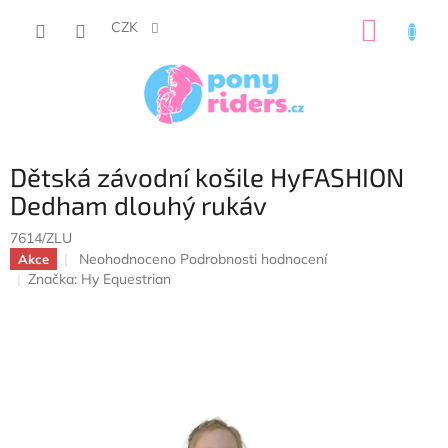
Přejít
NÁKUP
na
CZK
obsah
KOŠÍK
Dětská závodní košile HyFASHION
Dedham dlouhý rukáv
7614/ZLU
Průměrné
Neohodnoceno
Podrobnosti hodnocení
Akce
hodnocení
Značka:
Hy Equestrian
produktu
je
0,0
z
5
hvězdiček.