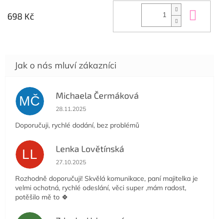
Do 
698 Kč
Michaela Čermáková
MČ
Hodnocení obchodu je 5 z 5 hvězdiček.
28.11.2025
Doporučuji, rychlé dodání, bez problémů
Lenka Lovětínská
LL
Hodnocení obchodu je 5 z 5 hvězdiček.
27.10.2025
Rozhodně doporučuji! Skvělá komunikace, paní majitelka je
velmi ochotná, rychlé odeslání, věci super ,mám radost,
potěšilo mě to 🍀