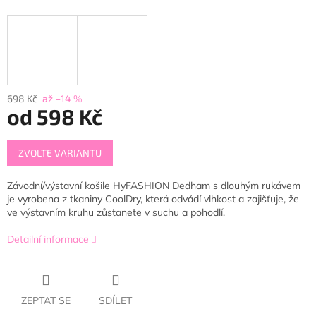
698 Kč
až –14 %
od
598 Kč
Měrná
ZVOLTE VARIANTU
cena:
Závodní/výstavní košile HyFASHION Dedham s dlouhým rukávem
je vyrobena z tkaniny CoolDry, která odvádí vlhkost a zajišťuje, že
ve výstavním kruhu zůstanete v suchu a pohodlí.
Detailní informace
ZEPTAT SE
SDÍLET