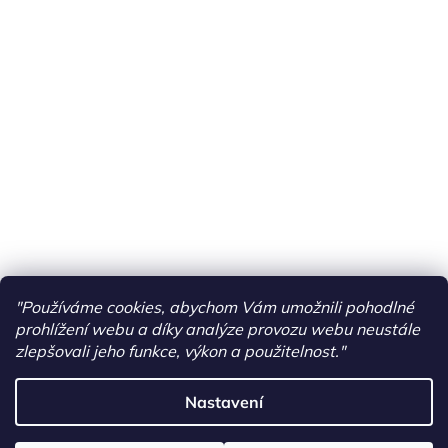
"Používáme cookies, abychom Vám umožnili pohodlné
prohlížení webu a díky analýze provozu webu neustále
zlepšovali jeho funkce, výkon a použitelnost."
Nastavení
Vytvořil Shoptet