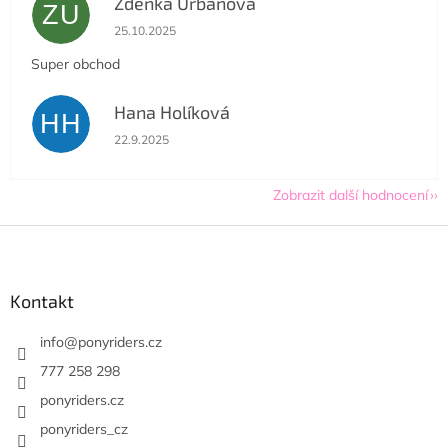
Zdenka Urbanová
ZU
Hodnocení obchodu je 5 z 5 hvězdiček.
25.10.2025
Super obchod
Hana Holíková
HH
Hodnocení obchodu je 5 z 5 hvězdiček.
22.9.2025
Zobrazit další hodnocení
Z
á
p
a
Kontakt
t
í
info
@
ponyriders.cz
777 258 298
ponyriders.cz
ponyriders_cz