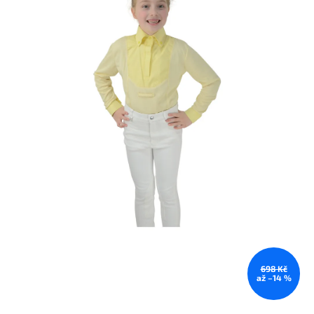
698 Kč
až –14 %