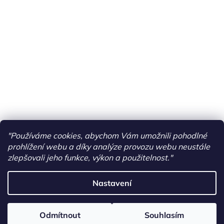
"Používáme cookies, abychom Vám umožnili pohodlné
prohlížení webu a díky analýze provozu webu neustále
zlepšovali jeho funkce, výkon a použitelnost."
Nastavení
Vytvořil Shoptet
Odmítnout
Souhlasím
Copyright 2026
PONY RIDERS
. Všechna práva vyhrazena.