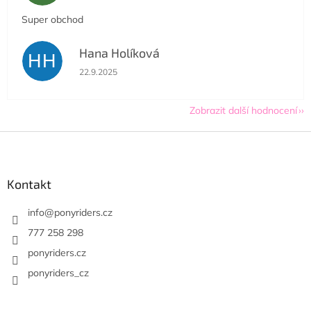
Super obchod
Hana Holíková
HH
Hodnocení obchodu je 5 z 5 hvězdiček.
22.9.2025
Zobrazit další hodnocení
Z
á
p
a
Kontakt
t
í
info
@
ponyriders.cz
777 258 298
ponyriders.cz
ponyriders_cz