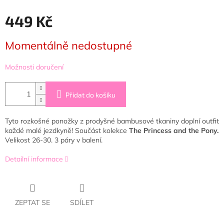
449 Kč
Měrná
Momentálně nedostupné
cena:
Možnosti doručení
Přidat do košíku
Tyto rozkošné ponožky z prodyšné bambusové tkaniny doplní outfit
každé malé jezdkyně! Součást kolekce
The Princess and the Pony.
Velikost 26-30. 3 páry v balení.
Detailní informace
ZEPTAT SE
SDÍLET