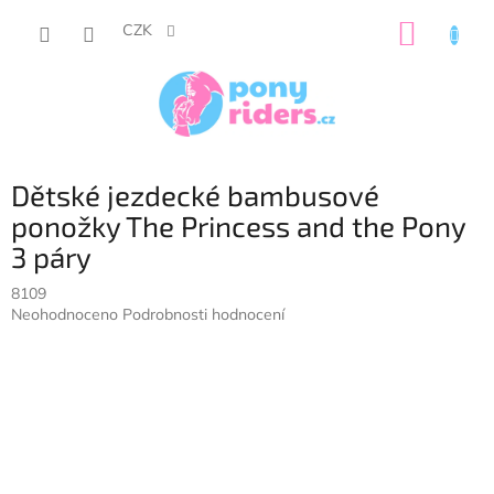
Přejít
NÁKUP
na
CZK
obsah
KOŠÍK
Dětské jezdecké bambusové
ponožky The Princess and the Pony
3 páry
8109
Průměrné
Neohodnoceno
Podrobnosti hodnocení
hodnocení
produktu
je
0,0
z
5
hvězdiček.