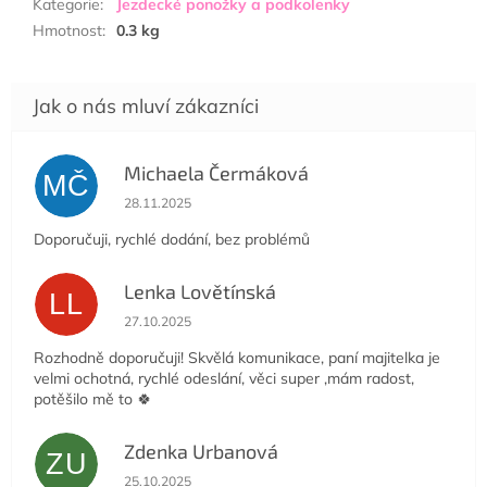
Kategorie
:
Jezdecké ponožky a podkolenky
Hmotnost
:
0.3 kg
Michaela Čermáková
MČ
Hodnocení obchodu je 5 z 5 hvězdiček.
28.11.2025
Doporučuji, rychlé dodání, bez problémů
Lenka Lovětínská
LL
Hodnocení obchodu je 5 z 5 hvězdiček.
27.10.2025
Rozhodně doporučuji! Skvělá komunikace, paní majitelka je
velmi ochotná, rychlé odeslání, věci super ,mám radost,
potěšilo mě to 🍀
Zdenka Urbanová
ZU
Hodnocení obchodu je 5 z 5 hvězdiček.
25.10.2025