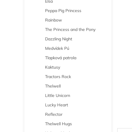
Elsa
n
e
Peppa Pig Princess
l
Rainbow
The Princess and the Pony
Dazzling Night
Medvídek Pú
Tlapková patrola
Kaktusy
Tractors Rock
Thelwell
Little Unicorn
Lucky Heart
Reflector
Thelwell Hugs