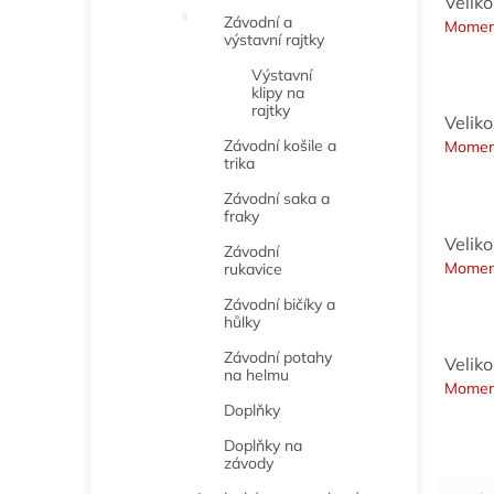
Veliko
Závodní a
Momen
výstavní rajtky
Výstavní
klipy na
rajtky
Veliko
Závodní košile a
Momen
trika
Závodní saka a
fraky
Veliko
Závodní
Momen
rukavice
Závodní bičíky a
hůlky
Závodní potahy
Veliko
na helmu
Momen
Doplňky
Doplňky na
závody