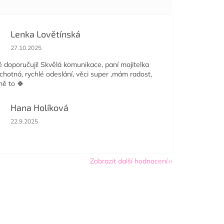
Lenka Lovětínská
Hodnocení obchodu je 5 z 5 hvězdiček.
27.10.2025
doporučuji! Skvělá komunikace, paní majitelka
ochotná, rychlé odeslání, věci super ,mám radost,
mě to 🍀
Hana Holíková
Hodnocení obchodu je 5 z 5 hvězdiček.
22.9.2025
Zobrazit další hodnocení