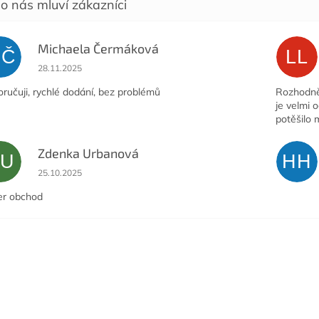
Michaela Čermáková
MČ
LL
Hodnocení obchodu je 5 z 5 hvězdiček.
28.11.2025
ručuji, rychlé dodání, bez problémů
Rozhodně 
je velmi 
potěšilo 
Zdenka Urbanová
ZU
HH
Hodnocení obchodu je 5 z 5 hvězdiček.
25.10.2025
er obchod