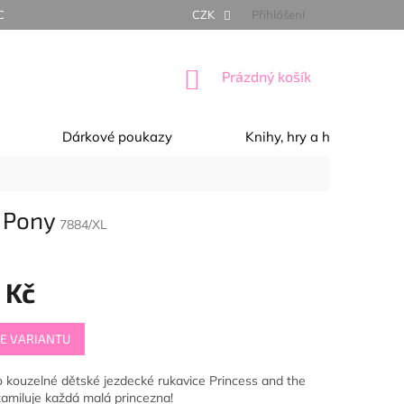
NÍ PODMÍNKY
OCHRANA OSOBNÍCH ÚDAJŮ
CZK
Přihlášení
REKLAMACE, 
NÁKUPNÍ
Prázdný košík
KOŠÍK
Dárkové poukazy
Knihy, hry a hračky
e Pony
7884/XL
 Kč
E VARIANTU
 kouzelné dětské jezdecké rukavice Princess and the
zamiluje každá malá princezna!