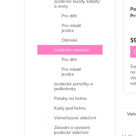
Jezdecké bundy, kabáty
a vesty
Po
Pr
Pro děti
Po
Pro mladé
jezdce
5
Dámské
Jezdecké rukavice
Pro děti
Su
Pro mladé
na 
jezdce
vš
mi
Jezdecké ponožky a
podkolenky
tř
ko
Potahy na helmu
"P
po
Kukly pod helmu
Vari
Volnočasové oblečení
Závodní a výstavní
jezdecké oblečení