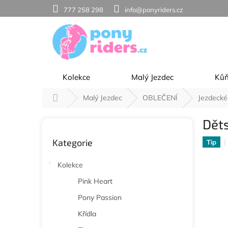
Přejít
777 258 298
info@ponyriders.cz
na
obsah
Kolekce
Malý Jezdec
Ků
Domů
Malý Jezdec
OBLEČENÍ
Jezdecké
P
Děts
o
Přeskočit
s
Kategorie
kategorie
Tip
t
r
Kolekce
a
n
Pink Heart
n
Pony Passion
í
p
Křídla
a