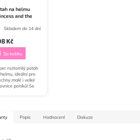
tah na helmu
incess and the
ny
Skladem do 14 dní
98 Kč
Do košíku
per roztomilý potah
helmu, ideální pro
echny malé i velké
lovnice poníků! Se
pytivou korunkou,
níky a nápisem
rincess and the
ny".
anty
Popis
Hodnocení
Diskuze