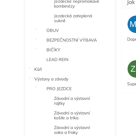
Jezdecké nepromokavé
kombinézy
Jezdecká zateplená
sukně
OBUV
Dopo
BEZPEČNOSTNÍ VÝBAVA
BIČÍKY
LEAD REIN
Kůň
Výstavy a závody
Sup
PRO JEZDCE
Závodní a výstavní
rajtky
Závodní a výstavní
košile a trika
Závodní a výstavní
saka a fraky