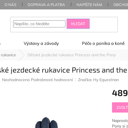
O NÁS
DOPRAVA A PLATBA
NAPIŠTE NÁM
OBCHOD
HLEDAT
ň
Výstavy a závody
Péče o poníka a koně
 rukavice
Dětské jezdecké rukavice Princess and the Pony
ké jezdecké rukavice Princess and th
Průměrné
Neohodnoceno
Podrobnosti hodnocení
Značka:
Hy Equestrian
hodnocení
489
produktu
je
0,0
Měrná
z
ZVOLT
cena:
5
hvězdiček.
Naprosto
Pony si 