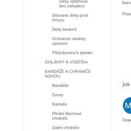
Deky výběhové
Barv
bez zateplení
Pose
Síťované deky proti
hmyzu
Deky bederní
Ochranné návleky
výstavní
Příslušenství k dekám
OHLÁVKY A VODÍTKA
BANDÁŽE A CHRÁNIČE
NOHOU
Bandáže
Zvony
Kamaše
Přední šlachové
chrániče
Dopo
Zadní chrániče