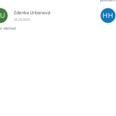
Zdenka Urbanová
ZU
HH
Hodnocení obchodu je 5 z 5 hvězdiček.
25.10.2025
er obchod