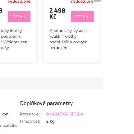
nedostupné
nedostupné
8
2 498
Kč
DETAIL
DETAIL
ický krátký
Anatomický, vysoce
 podbřišník
kvalitní, krátký
r Waldhausen.
podbřišník s pravým
icky
beránkem
ovaný podbřišník
Waldhausen, drezurní.
ší přizpůsobení
V délkách 50 - 70 cm.
atému koni a v
ech, kdy má
tendenci
vat...
Doplňkové parametry
 koni.
Kategorie
:
ANGLICKÁ SEDLA
Hmotnost
:
2 kg
o počátku.