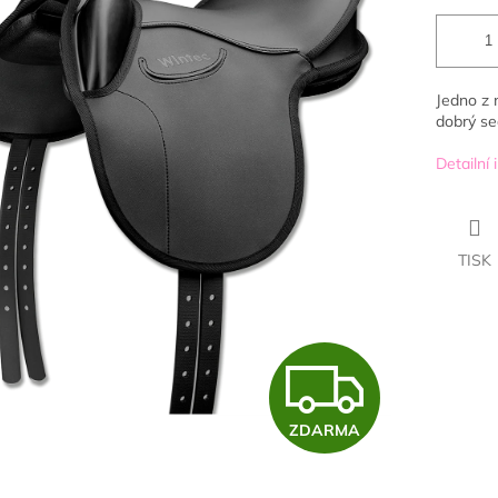
Jedno z 
dobrý se
Detailní
TISK
Z
ZDARMA
D