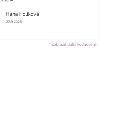
Hana Holíková
Hodnocení obchodu je 5 z 5 hvězdiček.
22.9.2025
Zobrazit další hodnocení