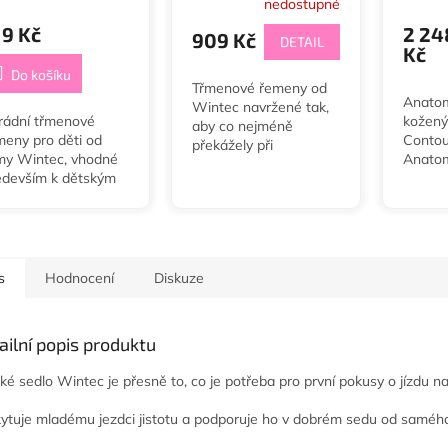
nedostupné
19 Kč
2 24
909 Kč
DETAIL
Kč
Do košíku
Třmenové řemeny od
Anatom
Wintec navržené tak,
rádní třmenové
kožený
aby co nejméně
meny pro děti od
Contou
překážely při
rmy Wintec, vhodné
Anatom
pobídkách. Délky: 60,
edevším k dětským
vytvar
70 a 80 cm
dlům. Délka 45 cm.
pro lep
se kul
případ
sedlo 
sklouzá
s
Hodnocení
Diskuze
ailní popis produktu
ké sedlo Wintec je přesně to, co je potřeba pro první pokusy o jízdu na
ytuje mladému jezdci jistotu a podporuje ho v dobrém sedu od saméh