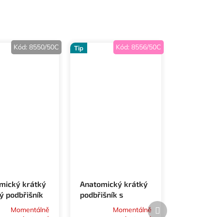
Kód:
8550/50C
Kód:
8556/50C
Tip
mický krátký
Anatomický krátký
ý podbřišník
podbřišník s
ur
beránkem
Další
Momentálně
Momentálně
produkt
ausen
Waldhausen