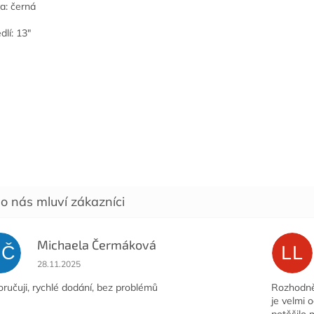
a: černá
dlí: 13"
Michaela Čermáková
MČ
LL
Hodnocení obchodu je 5 z 5 hvězdiček.
28.11.2025
ručuji, rychlé dodání, bez problémů
Rozhodně 
je velmi 
potěšilo 