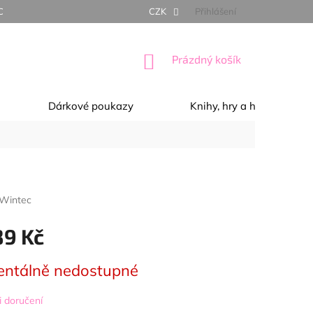
NÍ PODMÍNKY
OCHRANA OSOBNÍCH ÚDAJŮ
CZK
Přihlášení
REKLAMACE, 
NÁKUPNÍ
Prázdný košík
KOŠÍK
Dárkové poukazy
Knihy, hry a hračky
Wintec
89 Kč
ntálně nedostupné
 doručení