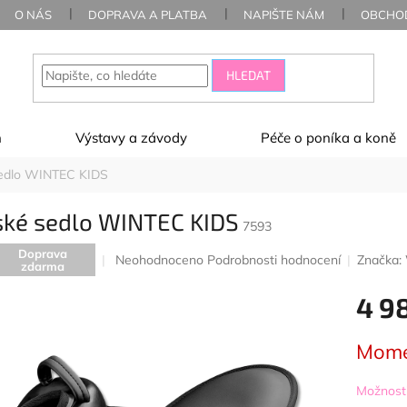
O NÁS
DOPRAVA A PLATBA
NAPIŠTE NÁM
OBCHOD
HLEDAT
ň
Výstavy a závody
Péče o poníka a koně
edlo WINTEC KIDS
ské sedlo WINTEC KIDS
7593
Doprava
Průměrné
Neohodnoceno
Podrobnosti hodnocení
Značka:
zdarma
hodnocení
produktu
4 9
je
0,0
Měrná
z
Mome
cena:
5
hvězdiček.
Možnosti