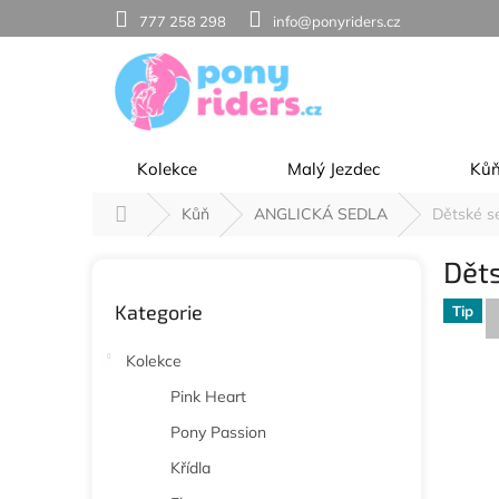
Přejít
777 258 298
info@ponyriders.cz
na
obsah
Kolekce
Malý Jezdec
Ků
Domů
Kůň
ANGLICKÁ SEDLA
Dětské s
P
Dět
o
Přeskočit
s
Kategorie
kategorie
Tip
t
r
Kolekce
a
n
Pink Heart
n
Pony Passion
í
p
Křídla
a