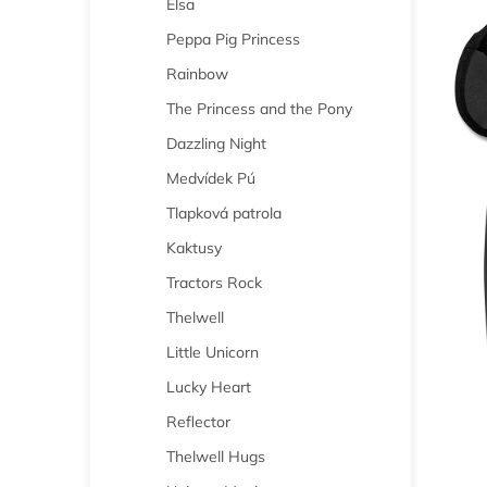
Elsa
n
e
Peppa Pig Princess
l
Rainbow
The Princess and the Pony
Dazzling Night
Medvídek Pú
Tlapková patrola
Kaktusy
Tractors Rock
Thelwell
Little Unicorn
Lucky Heart
Reflector
Thelwell Hugs