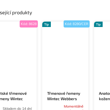
A
sející produkty
R
Kód:
8628
Kód:
8280/CER
Tip
Tip
M
A
tské třmenové
Třmenové řemeny
Anato
meny Wintec
Wintec Webbers
kožen
bbers
Conto
Momentálně
Skladem do 14 dní
Waldh