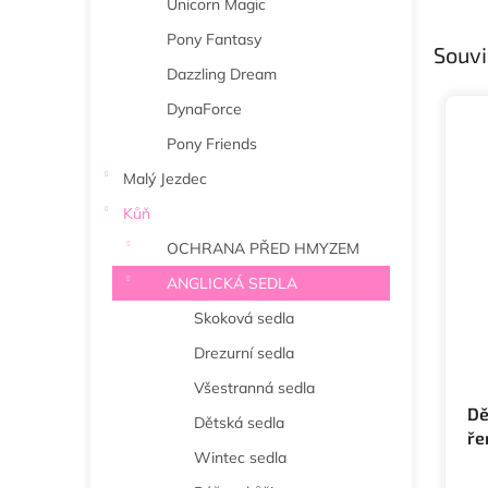
Unicorn Magic
Pony Fantasy
Souvi
Dazzling Dream
DynaForce
Pony Friends
Malý Jezdec
Kůň
OCHRANA PŘED HMYZEM
ANGLICKÁ SEDLA
Skoková sedla
Drezurní sedla
Všestranná sedla
Dě
Dětská sedla
ře
Wintec sedla
We