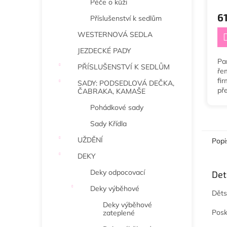
Péče o kůži
6
Příslušenství k sedlům
WESTERNOVÁ SEDLA
JEZDECKÉ PADY
Pa
PŘÍSLUŠENSTVÍ K SEDLŮM
ře
fi
SADY: PODSEDLOVÁ DEČKA,
př
ČABRAKA, KAMAŠE
se
Pohádkové sady
Sady Křídla
UŽDĚNÍ
Popi
DEKY
Deky odpocovací
Det
Deky výběhové
Děts
Deky výběhové
Posk
zateplené