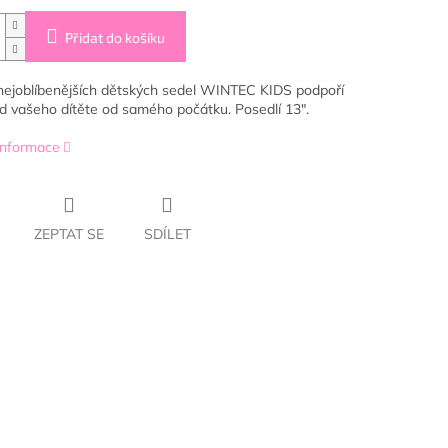
Přidat do košíku
nejoblíbenějších dětských sedel WINTEC KIDS podpoří
d vašeho dítěte od samého počátku. Posedlí 13".
 informace
ZEPTAT SE
SDÍLET