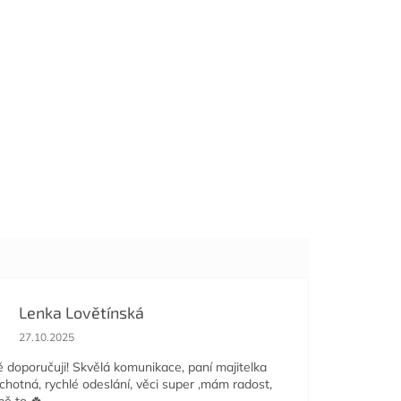
Lenka Lovětínská
Hodnocení obchodu je 5 z 5 hvězdiček.
27.10.2025
doporučuji! Skvělá komunikace, paní majitelka
ochotná, rychlé odeslání, věci super ,mám radost,
mě to 🍀