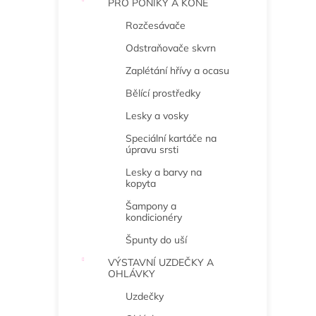
PRO PONÍKY A KONĚ
Rozčesávače
Odstraňovače skvrn
Zaplétání hřívy a ocasu
Bělící prostředky
Lesky a vosky
Speciální kartáče na
úpravu srsti
Lesky a barvy na
kopyta
Šampony a
kondicionéry
Špunty do uší
VÝSTAVNÍ UZDEČKY A
OHLÁVKY
Uzdečky