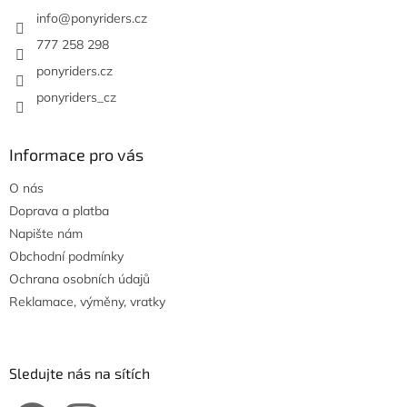
t
í
info
@
ponyriders.cz
777 258 298
ponyriders.cz
ponyriders_cz
Informace pro vás
O nás
Doprava a platba
Napište nám
Obchodní podmínky
Ochrana osobních údajů
Reklamace, výměny, vratky
Sledujte nás na sítích