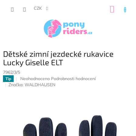
Přejít
NÁKUP
na
CZK
obsah
KOŠÍK
Dětské zimní jezdecké rukavice
Lucky Giselle ELT
7962/3/5
Průměrné
Neohodnoceno
Podrobnosti hodnocení
Tip
hodnocení
Značka:
WALDHAUSEN
produktu
je
0,0
z
5
hvězdiček.