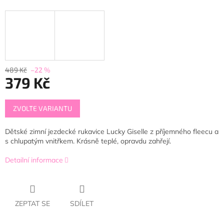
489 Kč
–22 %
379 Kč
Měrná
ZVOLTE VARIANTU
cena:
Dětské zimní jezdecké rukavice Lucky Giselle z příjemného fleecu a
s chlupatým vnitřkem. Krásně teplé, opravdu zahřejí.
Detailní informace
ZEPTAT SE
SDÍLET