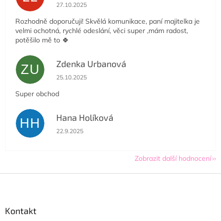
Hodnocení obchodu je 5 z 5 hvězdiček.
27.10.2025
Rozhodně doporučuji! Skvělá komunikace, paní majitelka je
velmi ochotná, rychlé odeslání, věci super ,mám radost,
potěšilo mě to 🍀
Zdenka Urbanová
ZU
Hodnocení obchodu je 5 z 5 hvězdiček.
25.10.2025
Super obchod
Hana Holíková
HH
Hodnocení obchodu je 5 z 5 hvězdiček.
22.9.2025
Zobrazit další hodnocení
Z
á
p
a
Kontakt