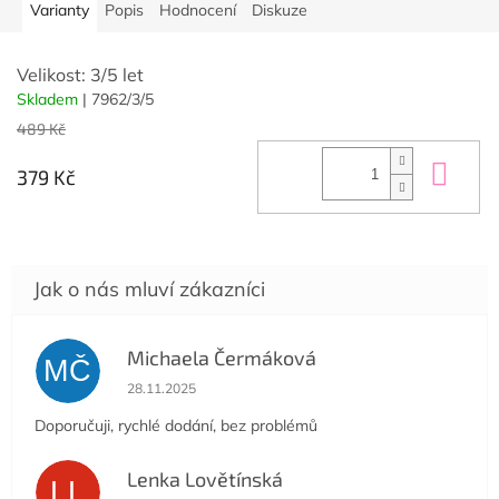
Varianty
Popis
Hodnocení
Diskuze
Velikost: 3/5 let
Skladem
| 7962/3/5
489 Kč
Do 
379 Kč
Michaela Čermáková
MČ
Hodnocení obchodu je 5 z 5 hvězdiček.
28.11.2025
Doporučuji, rychlé dodání, bez problémů
Lenka Lovětínská
LL