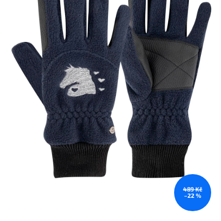
489 Kč
–22 %