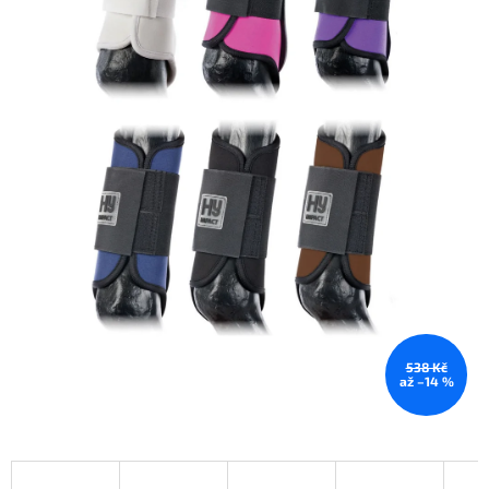
538 Kč
až –14 %