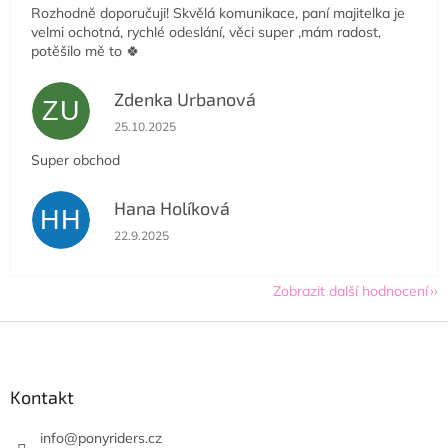
Rozhodně doporučuji! Skvělá komunikace, paní majitelka je
velmi ochotná, rychlé odeslání, věci super ,mám radost,
potěšilo mě to 🍀
Zdenka Urbanová
ZU
Hodnocení obchodu je 5 z 5 hvězdiček.
25.10.2025
Super obchod
Hana Holíková
HH
Hodnocení obchodu je 5 z 5 hvězdiček.
22.9.2025
Zobrazit další hodnocení
Z
á
p
a
Kontakt
t
í
info
@
ponyriders.cz