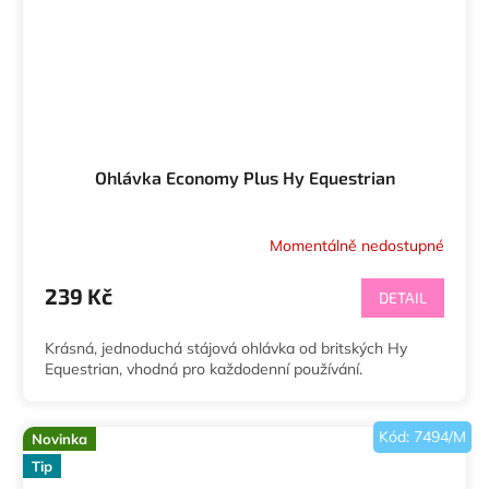
Ohlávka Economy Plus Hy Equestrian
Momentálně nedostupné
239 Kč
DETAIL
Krásná, jednoduchá stájová ohlávka od britských Hy
Equestrian, vhodná pro každodenní používání.
Kód:
7494/M
Novinka
Tip