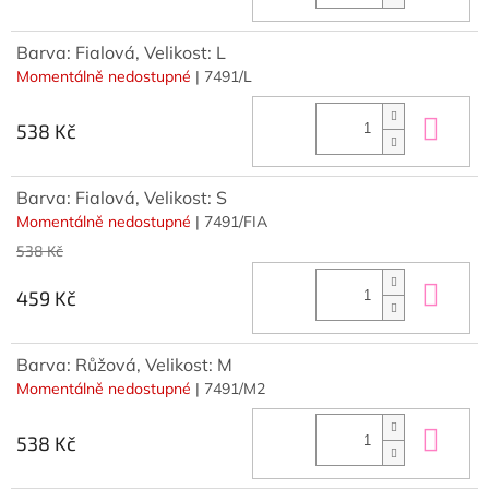
Barva: Fialová, Velikost: L
Momentálně nedostupné
| 7491/L
Do 
538 Kč
Barva: Fialová, Velikost: S
Momentálně nedostupné
| 7491/FIA
538 Kč
Do 
459 Kč
Barva: Růžová, Velikost: M
Momentálně nedostupné
| 7491/M2
Do 
538 Kč