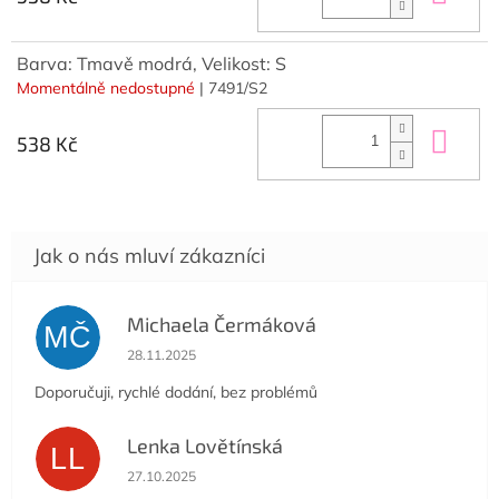
Barva: Tmavě modrá, Velikost: S
Momentálně nedostupné
| 7491/S2
Do 
538 Kč
Michaela Čermáková
MČ
Hodnocení obchodu je 5 z 5 hvězdiček.
28.11.2025
Doporučuji, rychlé dodání, bez problémů
Lenka Lovětínská
LL
Hodnocení obchodu je 5 z 5 hvězdiček.
27.10.2025