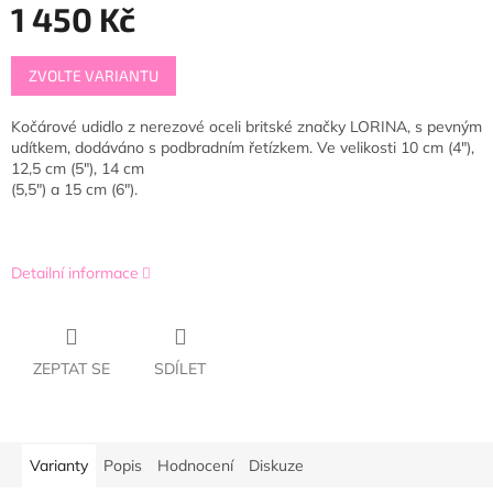
1 450 Kč
Měrná
ZVOLTE VARIANTU
cena:
Kočárové udidlo z nerezové oceli britské značky LORINA, s pevným
udítkem, dodáváno s podbradním řetízkem. Ve velikosti 10 cm (4"),
12,5 cm (5"), 14 cm
(5,5") a 15 cm (6").
Detailní informace
ZEPTAT SE
SDÍLET
Varianty
Popis
Hodnocení
Diskuze