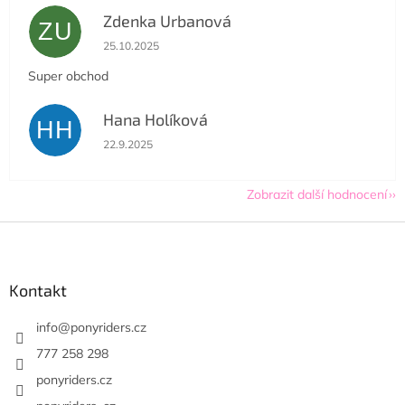
Zdenka Urbanová
ZU
Hodnocení obchodu je 5 z 5 hvězdiček.
25.10.2025
Super obchod
Hana Holíková
HH
Hodnocení obchodu je 5 z 5 hvězdiček.
22.9.2025
Zobrazit další hodnocení
Z
á
p
a
Kontakt
t
í
info
@
ponyriders.cz
777 258 298
ponyriders.cz