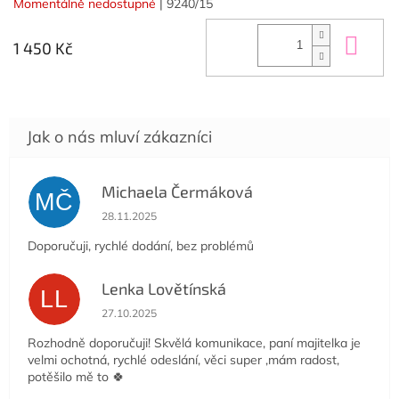
Momentálně nedostupné
| 9240/15
Do 
1 450 Kč
Michaela Čermáková
MČ
Hodnocení obchodu je 5 z 5 hvězdiček.
28.11.2025
Doporučuji, rychlé dodání, bez problémů
Lenka Lovětínská
LL
Hodnocení obchodu je 5 z 5 hvězdiček.
27.10.2025
Rozhodně doporučuji! Skvělá komunikace, paní majitelka je
velmi ochotná, rychlé odeslání, věci super ,mám radost,
potěšilo mě to 🍀