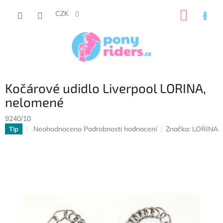
Přejít
NÁKUP
na
CZK
obsah
KOŠÍK
Kočárové udidlo Liverpool LORINA,
nelomené
9240/10
Průměrné
Neohodnoceno
Podrobnosti hodnocení
Značka:
LORINA
Tip
hodnocení
produktu
je
0,0
z
5
hvězdiček.