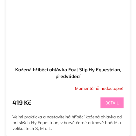
Kožená hříběcí ohlávka Foal Slip Hy Equestrian,
předváděcí
Momentálně nedostupné
419 Kč
DETAIL
Velmi praktická a nastavitelná hříběcí kožená ohlávka od
britských Hy Equestrian, v barvě černé a tmavě hnědé a
velikostech S, M a L.