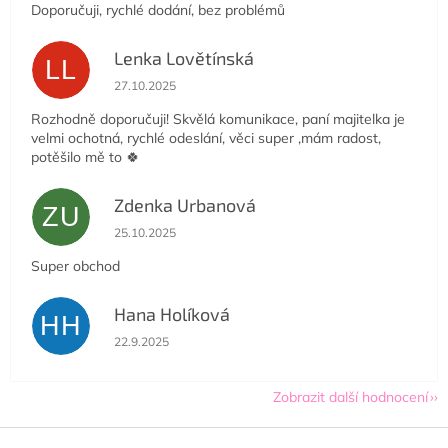
Doporučuji, rychlé dodání, bez problémů
Lenka Lovětínská
LL
Hodnocení obchodu je 5 z 5 hvězdiček.
27.10.2025
Rozhodně doporučuji! Skvělá komunikace, paní majitelka je
velmi ochotná, rychlé odeslání, věci super ,mám radost,
potěšilo mě to 🍀
Zdenka Urbanová
ZU
Hodnocení obchodu je 5 z 5 hvězdiček.
25.10.2025
Super obchod
Hana Holíková
HH
Hodnocení obchodu je 5 z 5 hvězdiček.
22.9.2025
Zobrazit další hodnocení
Z