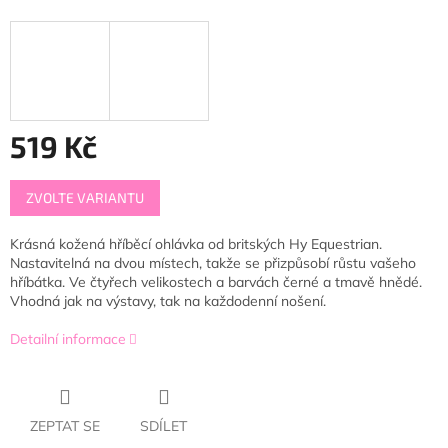
519 Kč
Měrná
ZVOLTE VARIANTU
cena:
Krásná kožená hříběcí ohlávka od britských Hy Equestrian.
Nastavitelná na dvou místech, takže se přizpůsobí růstu vašeho
hříbátka. Ve čtyřech velikostech a barvách černé a tmavě hnědé.
Vhodná jak na výstavy, tak na každodenní nošení.
Detailní informace
ZEPTAT SE
SDÍLET