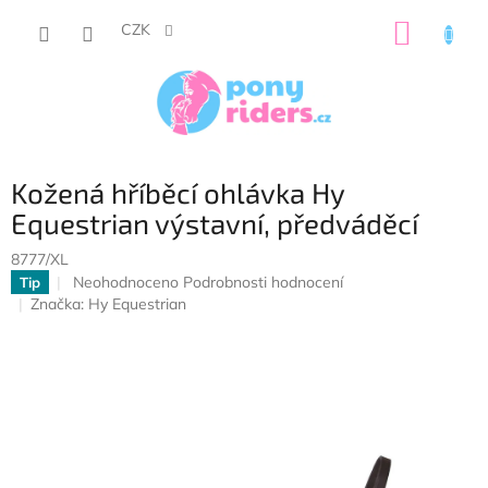
Přejít
NÁKUP
na
CZK
obsah
KOŠÍK
Kožená hříběcí ohlávka Hy
Equestrian výstavní, předváděcí
8777/XL
Průměrné
Neohodnoceno
Podrobnosti hodnocení
Tip
hodnocení
Značka:
Hy Equestrian
produktu
je
0,0
z
5
hvězdiček.