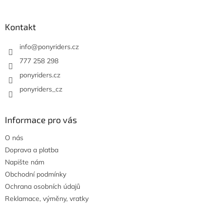
á
p
a
Kontakt
t
í
info
@
ponyriders.cz
777 258 298
ponyriders.cz
ponyriders_cz
Informace pro vás
O nás
Doprava a platba
Napište nám
Obchodní podmínky
Ochrana osobních údajů
Reklamace, výměny, vratky