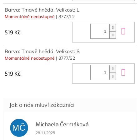
Barva: Tmavě hnědá, Velikost: L
Momentálně nedostupné
| 8777/L2
Do 
519 Kč
Barva: Tmavě hnědá, Velikost: S
Momentálně nedostupné
| 8777/S2
Do 
519 Kč
Michaela Čermáková
MČ
Hodnocení obchodu je 5 z 5 hvězdiček.
28.11.2025