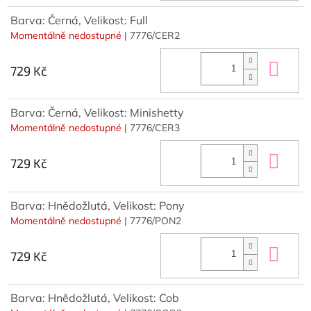
Barva: Černá, Velikost: Full
Momentálně nedostupné
| 7776/CER2
Do 
729 Kč
Barva: Černá, Velikost: Minishetty
Momentálně nedostupné
| 7776/CER3
Do 
729 Kč
Barva: Hnědožlutá, Velikost: Pony
Momentálně nedostupné
| 7776/PON2
Do 
729 Kč
Barva: Hnědožlutá, Velikost: Cob