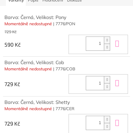
Barva: Černá, Velikost: Pony
Momentálně nedostupné
| 7776/PON
729 Kč
Do 
590 Kč
Barva: Černá, Velikost: Cob
Momentálně nedostupné
| 7776/COB
Do 
729 Kč
Barva: Černá, Velikost: Shetty
Momentálně nedostupné
| 7776/CER
Do 
729 Kč