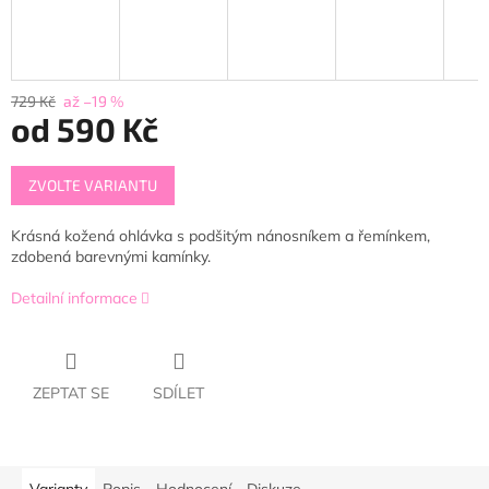
729 Kč
až –19 %
od
590 Kč
Měrná
ZVOLTE VARIANTU
cena:
Krásná kožená ohlávka s podšitým nánosníkem a řemínkem,
zdobená barevnými kamínky.
Detailní informace
ZEPTAT SE
SDÍLET
Varianty
Popis
Hodnocení
Diskuze