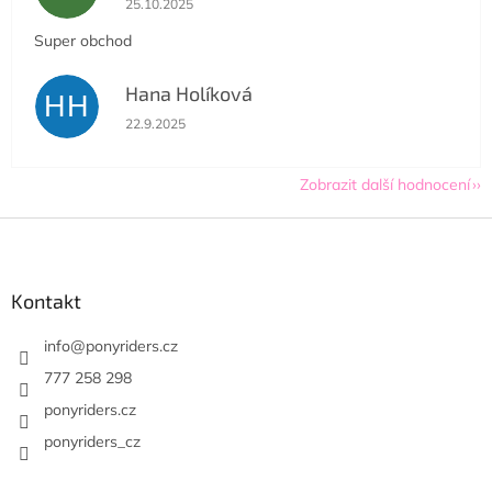
25.10.2025
Super obchod
Hana Holíková
HH
Hodnocení obchodu je 5 z 5 hvězdiček.
22.9.2025
Zobrazit další hodnocení
Z
á
p
a
Kontakt
t
í
info
@
ponyriders.cz
777 258 298
ponyriders.cz
ponyriders_cz