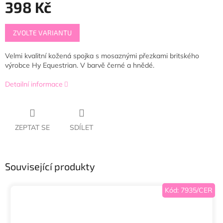
398 Kč
Měrná
ZVOLTE VARIANTU
cena:
Velmi kvalitní kožená spojka s mosaznými přezkami britského
výrobce Hy Equestrian. V barvě černé a hnědé.
Detailní informace
ZEPTAT SE
SDÍLET
Související produkty
Kód:
7935/CER
Doprodej