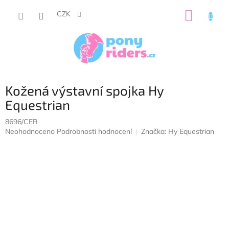
Přejít
NÁKUP
na
CZK
obsah
KOŠÍK
Kožená výstavní spojka Hy
Equestrian
8696/CER
Průměrné
Neohodnoceno
Podrobnosti hodnocení
Značka:
Hy Equestrian
hodnocení
produktu
je
0,0
z
5
hvězdiček.