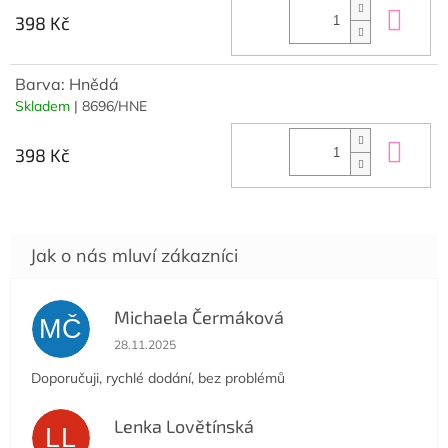
Do 
398 Kč
Barva: Hnědá
Skladem
| 8696/HNE
Do 
398 Kč
Michaela Čermáková
MČ
Hodnocení obchodu je 5 z 5 hvězdiček.
28.11.2025
Doporučuji, rychlé dodání, bez problémů
Lenka Lovětínská
LL
Hodnocení obchodu je 5 z 5 hvězdiček.