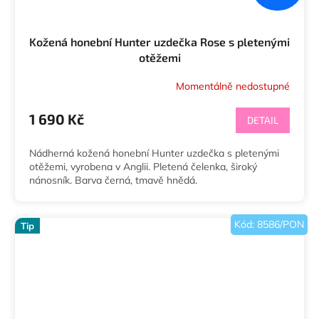
Kožená honební Hunter uzdečka Rose s pletenými
otěžemi
Momentálně nedostupné
1 690 Kč
DETAIL
Nádherná kožená honební Hunter uzdečka s pletenými
otěžemi, vyrobena v Anglii. Pletená čelenka, široký
nánosník. Barva černá, tmavě hnědá.
Kód:
8586/PON
Tip