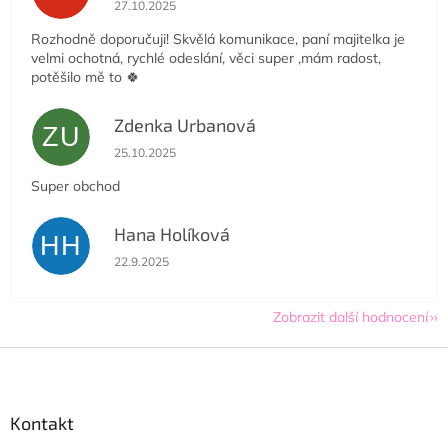
27.10.2025
Rozhodně doporučuji! Skvělá komunikace, paní majitelka je
velmi ochotná, rychlé odeslání, věci super ,mám radost,
potěšilo mě to 🍀
Zdenka Urbanová
ZU
Hodnocení obchodu je 5 z 5 hvězdiček.
25.10.2025
Super obchod
Hana Holíková
HH
Hodnocení obchodu je 5 z 5 hvězdiček.
22.9.2025
Zobrazit další hodnocení
Z
á
p
a
Kontakt
t