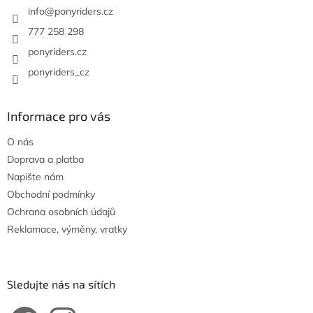
í
info
@
ponyriders.cz
777 258 298
ponyriders.cz
ponyriders_cz
Informace pro vás
O nás
Doprava a platba
Napište nám
Obchodní podmínky
Ochrana osobních údajů
Reklamace, výměny, vratky
Sledujte nás na sítích