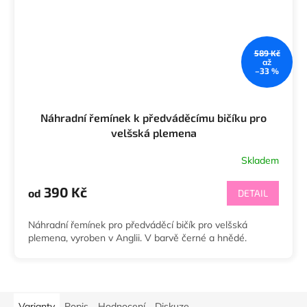
589 Kč
až
–33 %
Náhradní řemínek k předváděcímu bičíku pro
velšská plemena
Skladem
390 Kč
od
DETAIL
Náhradní řemínek pro předváděcí bičík pro velšská
plemena, vyroben v Anglii. V barvě černé a hnědé.
Varianty
Popis
Hodnocení
Diskuze