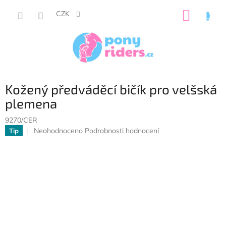
Přejít
NÁKUP
na
CZK
obsah
KOŠÍK
Kožený předváděcí bičík pro velšská
plemena
9270/CER
Průměrné
Neohodnoceno
Podrobnosti hodnocení
Tip
hodnocení
produktu
je
0,0
z
5
hvězdiček.