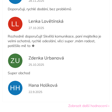
28.11.2025
Doporučuji, rychlé dodání, bez problémů
Lenka Lovětínská
LL
Hodnocení obchodu je 5 z 5 hvězdiček.
27.10.2025
Rozhodně doporučuji! Skvělá komunikace, paní majitelka je
velmi ochotná, rychlé odeslání, věci super ,mám radost,
potěšilo mě to 🍀
Zdenka Urbanová
ZU
Hodnocení obchodu je 5 z 5 hvězdiček.
25.10.2025
Super obchod
Hana Holíková
HH
Hodnocení obchodu je 5 z 5 hvězdiček.
22.9.2025
Zobrazit další hodnocení