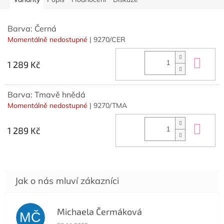
Barva: Černá
Momentálně nedostupné
| 9270/CER
Do 
1 289 Kč
Barva: Tmavě hnědá
Momentálně nedostupné
| 9270/TMA
Do 
1 289 Kč
Michaela Čermáková
MČ
Hodnocení obchodu je 5 z 5 hvězdiček.