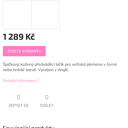
1 289 Kč
Měrná
ZVOLTE VARIANTU
cena:
Špičkový, kožený předváděcí bičík pro velšská plemena v černé
nebo hnědé barvě. Vyroben v Anglii.
Detailní informace
ZEPTAT SE
SDÍLET
Související produkty