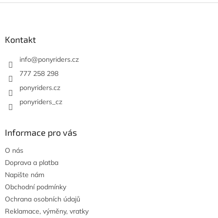
Z
á
p
a
Kontakt
t
í
info
@
ponyriders.cz
777 258 298
ponyriders.cz
ponyriders_cz
Informace pro vás
O nás
Doprava a platba
Napište nám
Obchodní podmínky
Ochrana osobních údajů
Reklamace, výměny, vratky