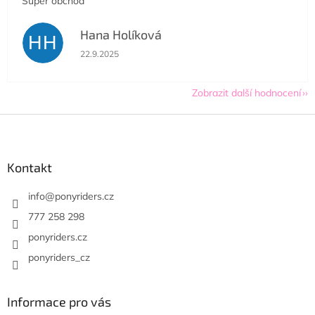
Super obchod
Hana Holíková
HH
Hodnocení obchodu je 5 z 5 hvězdiček.
22.9.2025
Zobrazit další hodnocení
Z
á
p
a
Kontakt
t
í
info
@
ponyriders.cz
777 258 298
ponyriders.cz
ponyriders_cz
Informace pro vás