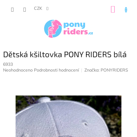
Přejít
NÁKUP
na
CZK
obsah
KOŠÍK
Dětská kšiltovka PONY RIDERS bílá
6933
Průměrné
Neohodnoceno
Podrobnosti hodnocení
Značka:
PONYRIDERS
hodnocení
produktu
je
0,0
z
5
hvězdiček.