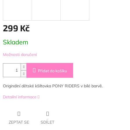
299 Kč
Měrná
Skladem
cena:
Možnosti doručení
Přidat do košíku
Originální dětské kšiltovka PONY RIDERS v bílé barvě.
Detailní informace
ZEPTAT SE
SDÍLET