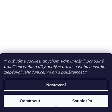
"Používáme cookies, abychom Vám umožnili pohodlné
prohlížení webu a díky analýze provozu webu neustále
zlepšovali jeho funkce, výkon a použitelnost."
Nastavení
Vytvořil Shoptet
Odmítnout
Souhlasím
Copyright 2026
PONY RIDERS
. Všechna práva vyhrazena.