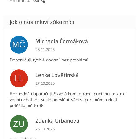
Hmotnost
:
0.3 kg
Michaela Čermáková
MČ
Hodnocení obchodu je 5 z 5 hvězdiček.
28.11.2025
Doporučuji, rychlé dodání, bez problémů
Lenka Lovětínská
LL
Hodnocení obchodu je 5 z 5 hvězdiček.
27.10.2025
Rozhodně doporučuji! Skvělá komunikace, paní majitelka je
velmi ochotná, rychlé odeslání, věci super ,mám radost,
potěšilo mě to 🍀
Zdenka Urbanová
ZU
Hodnocení obchodu je 5 z 5 hvězdiček.
25.10.2025