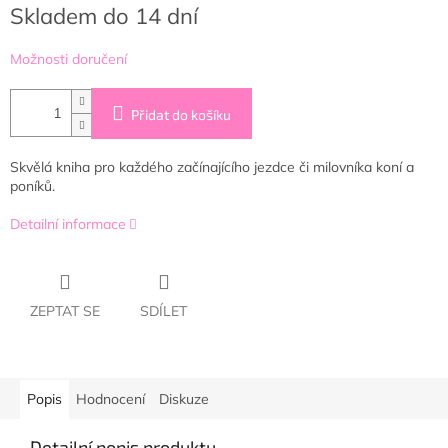
Měrná
Skladem do 14 dní
cena:
Možnosti doručení
Přidat do košíku
Skvělá kniha pro každého začínajícího jezdce či milovníka koní a
poníků.
Detailní informace
ZEPTAT SE
SDÍLET
Popis
Hodnocení
Diskuze
Detailní popis produktu