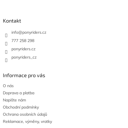
Z
á
p
a
Kontakt
t
í
info
@
ponyriders.cz
777 258 298
ponyriders.cz
ponyriders_cz
Informace pro vás
O nás
Doprava a platba
Napište nám
Obchodní podmínky
Ochrana osobních údajů
Reklamace, výměny, vratky