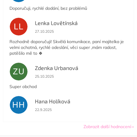
Doporučuji, rychlé dodání, bez problémů
Lenka Lovětínská
LL
Hodnocení obchodu je 5 z 5 hvězdiček.
27.10.2025
Rozhodně doporučuji! Skvělá komunikace, paní majitelka je
velmi ochotná, rychlé odeslání, věci super ,mám radost,
potěšilo mě to 🍀
Zdenka Urbanová
ZU
Hodnocení obchodu je 5 z 5 hvězdiček.
25.10.2025
Super obchod
Hana Holíková
HH
Hodnocení obchodu je 5 z 5 hvězdiček.
22.9.2025
Zobrazit další hodnocení