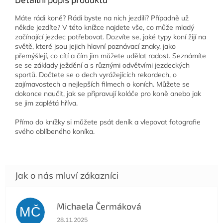
Máte rádi koně? Rádi byste na nich jezdili? Případně už
někde jezdíte? V této knížce najdete vše, co může mladý
začínající jezdec potřebovat. Dozvíte se, jaké typy koní žijí na
světě, které jsou jejich hlavní poznávací znaky, jako
přemýšlejí, co cítí a čím jim můžete udělat radost. Seznámíte
se se základy ježdění a s různými odvětvími jezdeckých
sportů. Dočtete se o dech vyrážejících rekordech, o
zajímavostech a nejlepších filmech o koních. Můžete se
dokonce naučit, jak se připravují koláče pro koně anebo jak
se jim zaplétá hříva.
Přímo do knížky si můžete psát deník a vlepovat fotografie
svého oblíbeného koníka.
Michaela Čermáková
MČ
Hodnocení obchodu je 5 z 5 hvězdiček.
28.11.2025