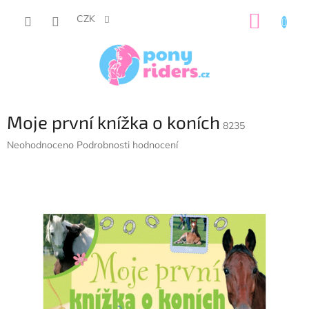
Přejít
NÁKUP
na
CZK
obsah
KOŠÍK
Moje první knížka o koních
8235
Průměrné
Neohodnoceno
Podrobnosti hodnocení
hodnocení
produktu
je
0,0
z
5
hvězdiček.