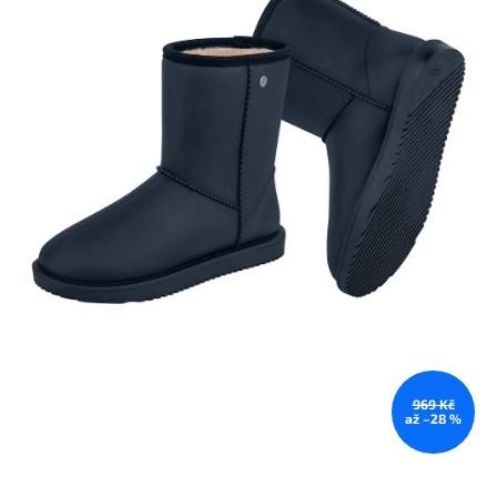
969 Kč
až –28 %