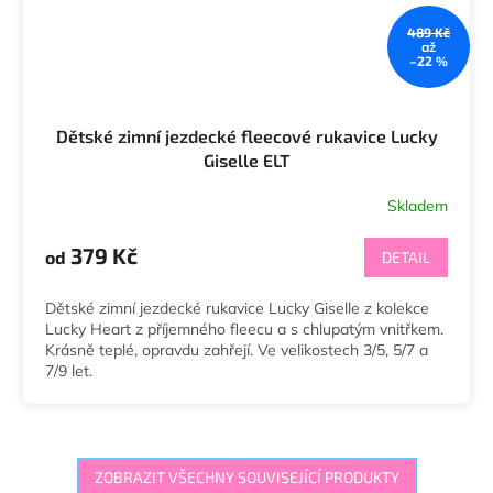
489 Kč
až
–22 %
Dětské zimní jezdecké fleecové rukavice Lucky
Giselle ELT
Skladem
379 Kč
od
DETAIL
Dětské zimní jezdecké rukavice Lucky Giselle z kolekce
Lucky Heart z příjemného fleecu a s chlupatým vnitřkem.
Krásně teplé, opravdu zahřejí. Ve velikostech 3/5, 5/7 a
7/9 let.
ZOBRAZIT VŠECHNY SOUVISEJÍCÍ PRODUKTY