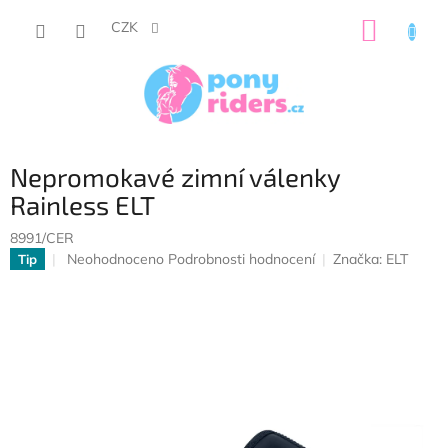
Přejít
NÁKUP
na
CZK
obsah
KOŠÍK
Nepromokavé zimní válenky
Rainless ELT
8991/CER
Průměrné
Neohodnoceno
Podrobnosti hodnocení
Značka:
ELT
Tip
hodnocení
produktu
je
0,0
z
5
hvězdiček.