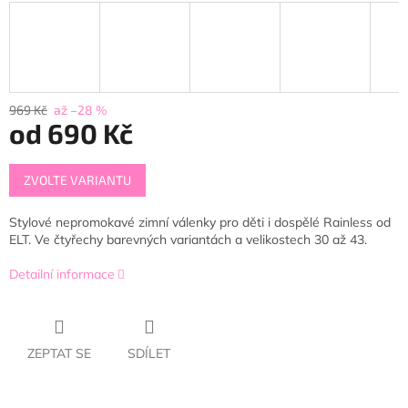
969 Kč
až –28 %
od
690 Kč
Měrná
ZVOLTE VARIANTU
cena:
Stylové nepromokavé zimní válenky pro děti i dospělé Rainless od
ELT. Ve čtyřechy barevných variantách a velikostech 30 až 43.
Detailní informace
ZEPTAT SE
SDÍLET