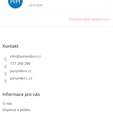
HH
Hodnocení obchodu je 5 z 5 hvězdiček.
22.9.2025
Zobrazit další hodnocení
Z
á
p
a
Kontakt
t
í
info
@
ponyriders.cz
777 258 298
ponyriders.cz
ponyriders_cz
Informace pro vás
O nás
Doprava a platba