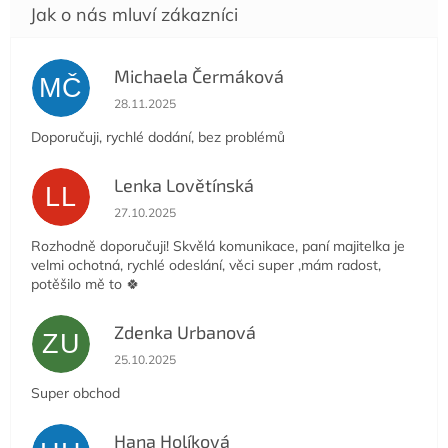
Michaela Čermáková
MČ
Hodnocení obchodu je 5 z 5 hvězdiček.
28.11.2025
Doporučuji, rychlé dodání, bez problémů
Lenka Lovětínská
LL
Hodnocení obchodu je 5 z 5 hvězdiček.
27.10.2025
Rozhodně doporučuji! Skvělá komunikace, paní majitelka je
velmi ochotná, rychlé odeslání, věci super ,mám radost,
potěšilo mě to 🍀
Zdenka Urbanová
ZU
Hodnocení obchodu je 5 z 5 hvězdiček.
25.10.2025
Super obchod
Hana Holíková