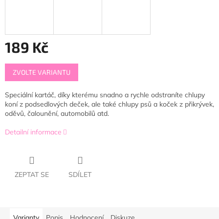
189 Kč
Měrná
ZVOLTE VARIANTU
cena:
Speciální kartáč, díky kterému snadno a rychle odstraníte chlupy
koní z podsedlových deček, ale také chlupy psů a koček z přikrývek,
oděvů, čalounění, automobilů atd.
Detailní informace
ZEPTAT SE
SDÍLET
Varianty
Popis
Hodnocení
Diskuze