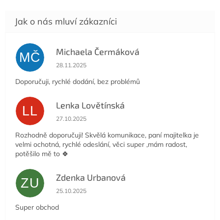
Michaela Čermáková
MČ
Hodnocení obchodu je 5 z 5 hvězdiček.
28.11.2025
Doporučuji, rychlé dodání, bez problémů
Lenka Lovětínská
LL
Hodnocení obchodu je 5 z 5 hvězdiček.
27.10.2025
Rozhodně doporučuji! Skvělá komunikace, paní majitelka je
velmi ochotná, rychlé odeslání, věci super ,mám radost,
potěšilo mě to 🍀
Zdenka Urbanová
ZU
Hodnocení obchodu je 5 z 5 hvězdiček.
25.10.2025
Super obchod