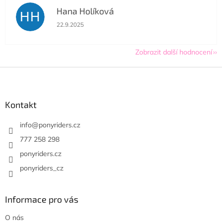
Hana Holíková
HH
Hodnocení obchodu je 5 z 5 hvězdiček.
22.9.2025
Zobrazit další hodnocení
Z
á
p
a
Kontakt
t
í
info
@
ponyriders.cz
777 258 298
ponyriders.cz
ponyriders_cz
Informace pro vás
O nás