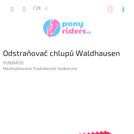
Přejít
NÁKUP
na
CZK
obsah
KOŠÍK
Odstraňovač chlupů Waldhausen
9190/MOD
Průměrné
Neohodnoceno
Podrobnosti hodnocení
hodnocení
produktu
je
0,0
z
5
hvězdiček.