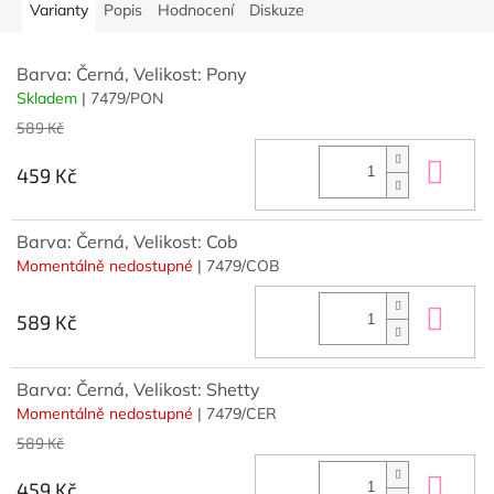
Varianty
Popis
Hodnocení
Diskuze
Barva: Černá, Velikost: Pony
Skladem
| 7479/PON
589 Kč
Do 
459 Kč
Barva: Černá, Velikost: Cob
Momentálně nedostupné
| 7479/COB
Do 
589 Kč
Barva: Černá, Velikost: Shetty
Momentálně nedostupné
| 7479/CER
589 Kč
Do 
459 Kč