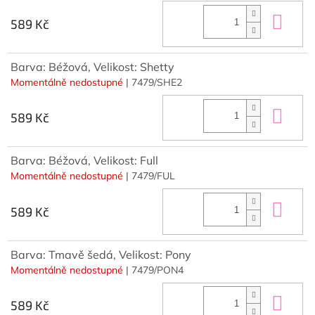
Do 
589 Kč
Barva: Béžová, Velikost: Shetty
Momentálně nedostupné
| 7479/SHE2
Do 
589 Kč
Barva: Béžová, Velikost: Full
Momentálně nedostupné
| 7479/FUL
Do 
589 Kč
Barva: Tmavě šedá, Velikost: Pony
Momentálně nedostupné
| 7479/PON4
Do 
589 Kč