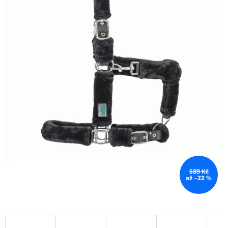
589 Kč
až –22 %