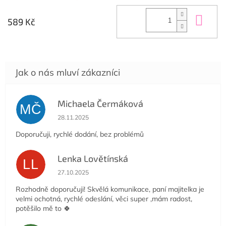
Do 
589 Kč
Michaela Čermáková
MČ
Hodnocení obchodu je 5 z 5 hvězdiček.
28.11.2025
Doporučuji, rychlé dodání, bez problémů
Lenka Lovětínská
LL
Hodnocení obchodu je 5 z 5 hvězdiček.
27.10.2025
Rozhodně doporučuji! Skvělá komunikace, paní majitelka je
velmi ochotná, rychlé odeslání, věci super ,mám radost,
potěšilo mě to 🍀