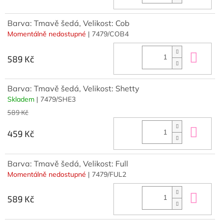
Barva: Tmavě šedá, Velikost: Cob
Momentálně nedostupné
| 7479/COB4
Do 
589 Kč
Barva: Tmavě šedá, Velikost: Shetty
Skladem
| 7479/SHE3
589 Kč
Do 
459 Kč
Barva: Tmavě šedá, Velikost: Full
Momentálně nedostupné
| 7479/FUL2
Do 
589 Kč