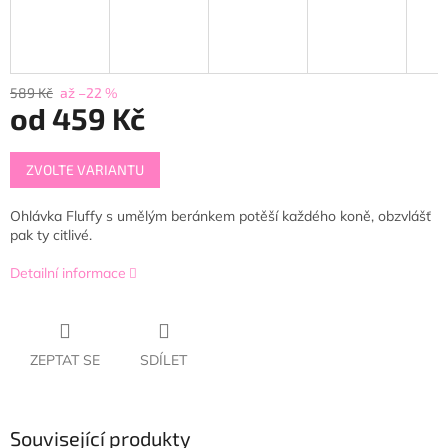
589 Kč
až –22 %
od
459 Kč
Měrná
ZVOLTE VARIANTU
cena:
Ohlávka Fluffy s umělým beránkem potěší každého koně, obzvlášť
pak ty citlivé.
Detailní informace
ZEPTAT SE
SDÍLET
Související produkty