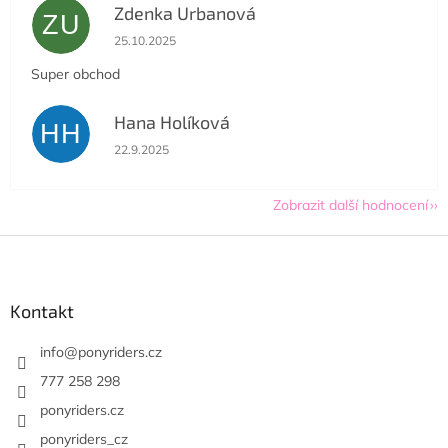
Zdenka Urbanová
ZU
Hodnocení obchodu je 5 z 5 hvězdiček.
25.10.2025
Super obchod
Hana Holíková
HH
Hodnocení obchodu je 5 z 5 hvězdiček.
22.9.2025
Zobrazit další hodnocení
Z
á
p
a
Kontakt
t
í
info
@
ponyriders.cz
777 258 298
ponyriders.cz
ponyriders_cz