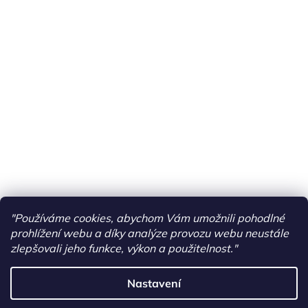
"Používáme cookies, abychom Vám umožnili pohodlné
prohlížení webu a díky analýze provozu webu neustále
zlepšovali jeho funkce, výkon a použitelnost."
Nastavení
Vytvořil Shoptet