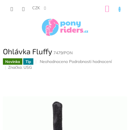
Přejít
NÁKUP
na
CZK
obsah
KOŠÍK
Ohlávka Fluffy
7479/PON
Průměrné
Neohodnoceno
Podrobnosti hodnocení
Novinka
Tip
hodnocení
Značka:
USG
produktu
je
0,0
z
5
hvězdiček.