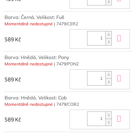
Barva: Černá, Velikost: Full
Momentálně nedostupné
| 7479/CER2
Do 
589 Kč
Barva: Hnědá, Velikost: Pony
Momentálně nedostupné
| 7479/PON2
Do 
589 Kč
Barva: Hnědá, Velikost: Cob
Momentálně nedostupné
| 7479/COB2
Do 
589 Kč