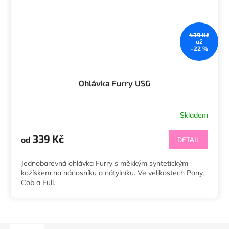
439 Kč
až
–22 %
Ohlávka Furry USG
Skladem
339 Kč
od
DETAIL
Jednobarevná ohlávka Furry s měkkým syntetickým
kožíškem na nánosníku a nátylníku. Ve velikostech Pony,
Cob a Full.