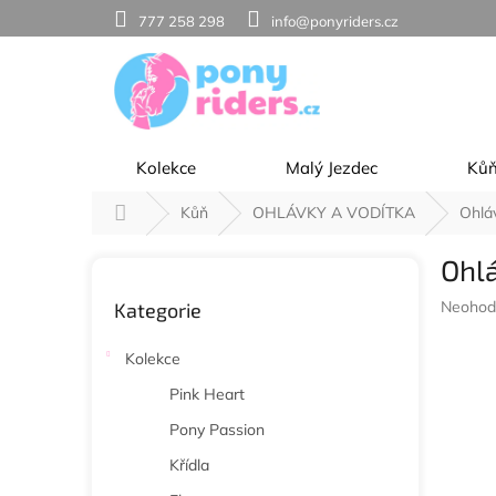
Přejít
777 258 298
info@ponyriders.cz
na
obsah
Kolekce
Malý Jezdec
Ků
Domů
Kůň
OHLÁVKY A VODÍTKA
Ohlá
P
Ohl
o
Přeskočit
s
Průměr
Neohod
Kategorie
kategorie
t
hodnoc
r
produkt
Kolekce
a
je
n
0,0
Pink Heart
z
n
Pony Passion
5
í
hvězdič
p
Křídla
a