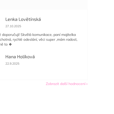
Lenka Lovětínská
Hodnocení obchodu je 5 z 5 hvězdiček.
27.10.2025
doporučuji! Skvělá komunikace, paní majitelka
ochotná, rychlé odeslání, věci super ,mám radost,
mě to 🍀
Hana Holíková
Hodnocení obchodu je 5 z 5 hvězdiček.
22.9.2025
Zobrazit další hodnocení