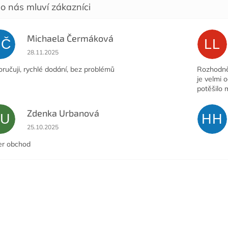
Michaela Čermáková
MČ
LL
Hodnocení obchodu je 5 z 5 hvězdiček.
28.11.2025
ručuji, rychlé dodání, bez problémů
Rozhodně 
je velmi 
potěšilo 
Zdenka Urbanová
ZU
HH
Hodnocení obchodu je 5 z 5 hvězdiček.
25.10.2025
er obchod