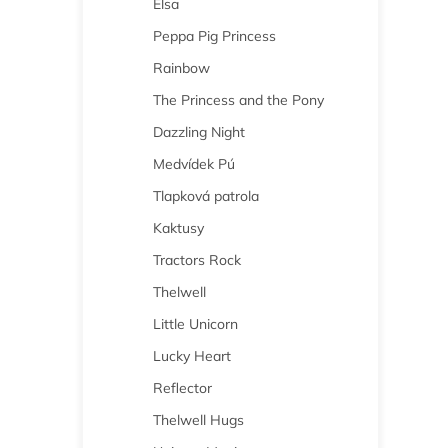
Elsa
n
e
Peppa Pig Princess
l
Rainbow
The Princess and the Pony
Dazzling Night
Medvídek Pú
Tlapková patrola
Kaktusy
Tractors Rock
Thelwell
Little Unicorn
Lucky Heart
Reflector
Thelwell Hugs