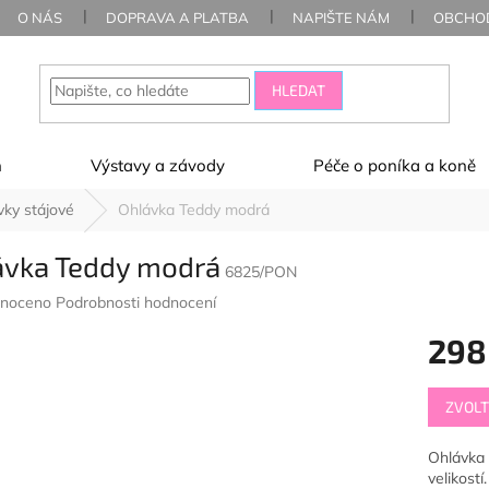
O NÁS
DOPRAVA A PLATBA
NAPIŠTE NÁM
OBCHOD
HLEDAT
ň
Výstavy a závody
Péče o poníka a koně
vky stájové
Ohlávka Teddy modrá
ávka Teddy modrá
6825/PON
né
noceno
Podrobnosti hodnocení
ení
298
u
Měrná
ZVOLT
cena:
ek.
Ohlávka 
velikostí.