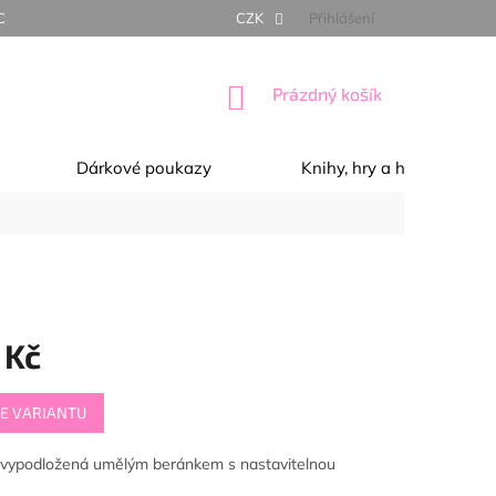
NÍ PODMÍNKY
OCHRANA OSOBNÍCH ÚDAJŮ
CZK
Přihlášení
REKLAMACE, 
NÁKUPNÍ
Prázdný košík
KOŠÍK
Dárkové poukazy
Knihy, hry a hračky
 Kč
E VARIANTU
vypodložená umělým beránkem s nastavitelnou