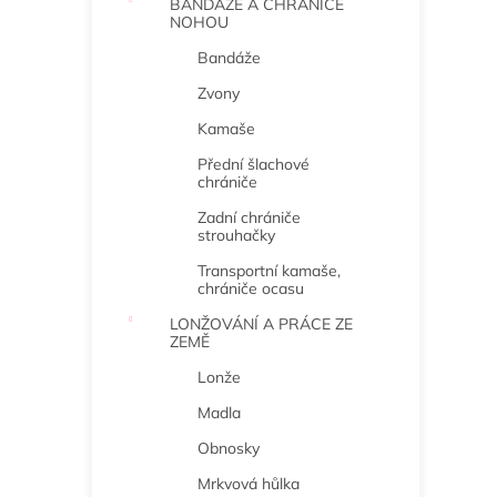
BANDÁŽE A CHRÁNIČE
NOHOU
Bandáže
Zvony
Kamaše
Přední šlachové
chrániče
Zadní chrániče
strouhačky
Transportní kamaše,
chrániče ocasu
LONŽOVÁNÍ A PRÁCE ZE
ZEMĚ
Lonže
Madla
Obnosky
Mrkvová hůlka