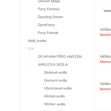
Unicorn Magic
Pony Fantasy
Vari
Dazzling Dream
DynaForce
Veliko
Pony Friends
Momen
Malý Jezdec
Kůň
Veliko
OCHRANA PŘED HMYZEM
Momen
ANGLICKÁ SEDLA
Skoková sedla
Drezurní sedla
Veliko
Všestranná sedla
Momen
Dětská sedla
Wintec sedla