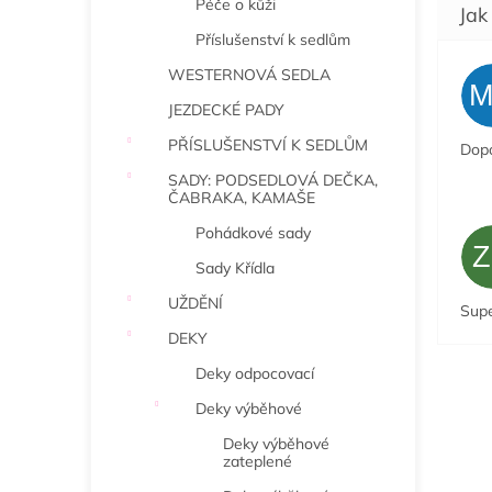
Péče o kůži
Příslušenství k sedlům
WESTERNOVÁ SEDLA
JEZDECKÉ PADY
PŘÍSLUŠENSTVÍ K SEDLŮM
Dopo
SADY: PODSEDLOVÁ DEČKA,
ČABRAKA, KAMAŠE
Pohádkové sady
Sady Křídla
UŽDĚNÍ
Sup
DEKY
Deky odpocovací
Deky výběhové
Deky výběhové
zateplené