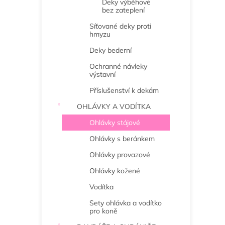
Deky výběhové
bez zateplení
Síťované deky proti
hmyzu
Deky bederní
Ochranné návleky
výstavní
Příslušenství k dekám
OHLÁVKY A VODÍTKA
Ohlávky stájové
Ohlávky s beránkem
Ohlávky provazové
Ohlávky kožené
Vodítka
Sety ohlávka a vodítko
pro koně