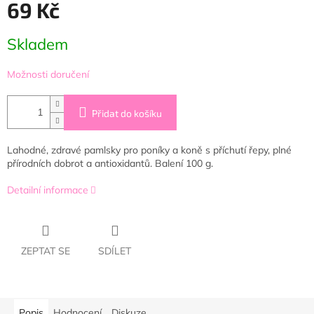
69 Kč
Měrná
Skladem
cena:
Možnosti doručení
Přidat do košíku
Lahodné, zdravé pamlsky pro poníky a koně s příchutí řepy, plné
přírodních dobrot a antioxidantů. Balení 100 g.
Detailní informace
ZEPTAT SE
SDÍLET
Popis
Hodnocení
Diskuze