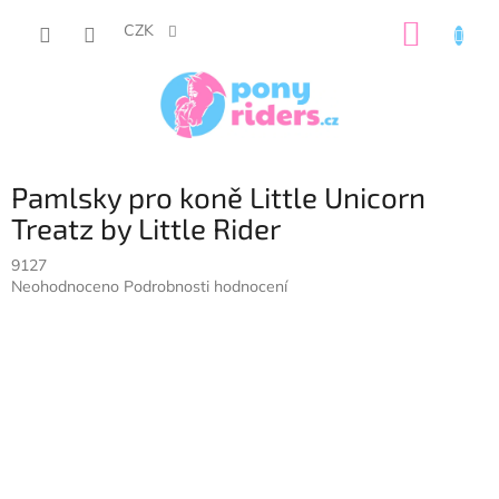
Přejít
NÁKUP
na
CZK
obsah
KOŠÍK
Pamlsky pro koně Little Unicorn
Treatz by Little Rider
9127
Průměrné
Neohodnoceno
Podrobnosti hodnocení
hodnocení
produktu
je
0,0
z
5
hvězdiček.