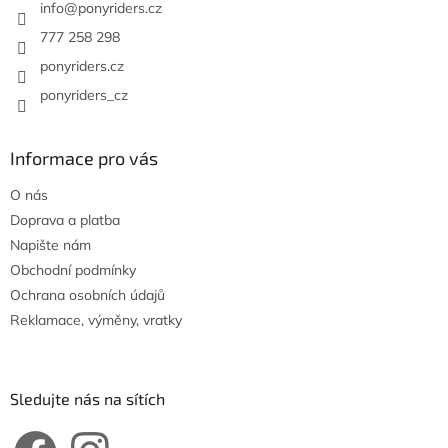
í
info
@
ponyriders.cz
777 258 298
ponyriders.cz
ponyriders_cz
Informace pro vás
O nás
Doprava a platba
Napište nám
Obchodní podmínky
Ochrana osobních údajů
Reklamace, výměny, vratky
Sledujte nás na sítích