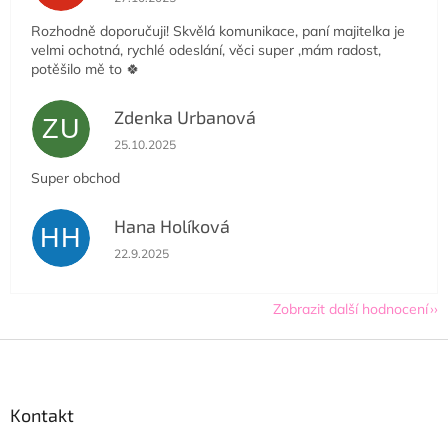
Rozhodně doporučuji! Skvělá komunikace, paní majitelka je
velmi ochotná, rychlé odeslání, věci super ,mám radost,
potěšilo mě to 🍀
Zdenka Urbanová
ZU
Hodnocení obchodu je 5 z 5 hvězdiček.
25.10.2025
Super obchod
Hana Holíková
HH
Hodnocení obchodu je 5 z 5 hvězdiček.
22.9.2025
Zobrazit další hodnocení
Z
á
p
a
Kontakt
t