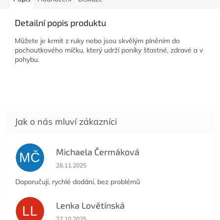
Detailní popis produktu
Můžete je krmit z ruky nebo jsou skvělým plněním do
pochoutkového míčku, který udrží poníky šťastné, zdravé a v
pohybu.
Michaela Čermáková
MČ
Hodnocení obchodu je 5 z 5 hvězdiček.
28.11.2025
Doporučuji, rychlé dodání, bez problémů
Lenka Lovětínská
LL
Hodnocení obchodu je 5 z 5 hvězdiček.
27.10.2025