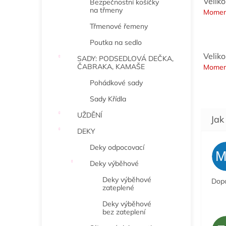
Veliko
Bezpečnostní košíčky
na třmeny
Momen
Třmenové řemeny
Poutka na sedlo
Velik
SADY: PODSEDLOVÁ DEČKA,
ČABRAKA, KAMAŠE
Momen
Pohádkové sady
Sady Křídla
UŽDĚNÍ
DEKY
Deky odpocovací
Deky výběhové
Deky výběhové
Dopo
zateplené
Deky výběhové
bez zateplení