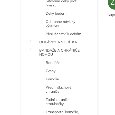
Síťované deky proti
hmyzu
Deky bederní
Sup
Ochranné návleky
výstavní
Příslušenství k dekám
OHLÁVKY A VODÍTKA
BANDÁŽE A CHRÁNIČE
NOHOU
Bandáže
Zvony
Kamaše
Přední šlachové
chrániče
Zadní chrániče
strouhačky
Transportní kamaše,