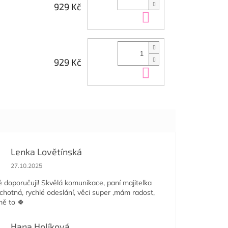
929 Kč
Do košíku
929 Kč
Do košíku
Lenka Lovětínská
Hodnocení obchodu je 5 z 5 hvězdiček.
27.10.2025
doporučuji! Skvělá komunikace, paní majitelka
ochotná, rychlé odeslání, věci super ,mám radost,
mě to 🍀
Hana Holíková