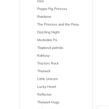
Elsa
n
e
Peppa Pig Princess
l
Rainbow
The Princess and the Pony
Dazzling Night
Medvídek Pú
Tlapková patrola
Kaktusy
Tractors Rock
Thelwell
Little Unicorn
Lucky Heart
Reflector
Thelwell Hugs