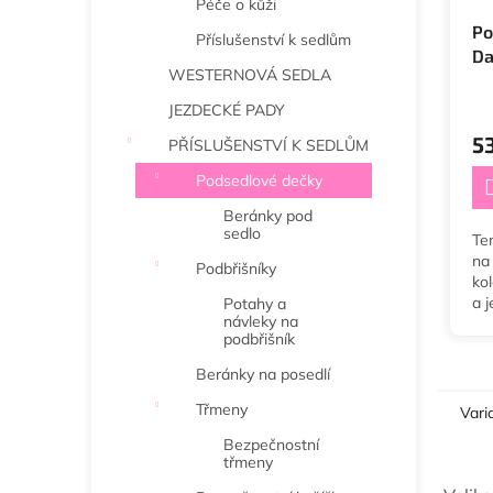
Péče o kůži
Po
Příslušenství k sedlům
Da
WESTERNOVÁ SEDLA
JEZDECKÉ PADY
5
PŘÍSLUŠENSTVÍ K SEDLŮM
Podsedlové dečky
Beránky pod
sedlo
Te
na
Podbřišníky
ko
a j
Potahy a
návleky na
vš
podbřišník
pon
vyč
Beránky na posedlí
Třmeny
Vari
Bezpečnostní
třmeny