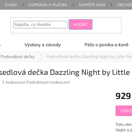
O NÁS
DOPRAVA A PLATBA
NAPIŠTE NÁM
OBCHOD
HLEDAT
ň
Výstavy a závody
Péče o poníka a koně
Podsedlové dečky
Podsedlová dečka Dazzling Night by Little Ri
edlová dečka Dazzling Night by Little
Průměrné
1 hodnocení
Podrobnosti hodnocení
hodnocení
929
produktu
je
5,0
Měrná
z
ZVOLT
cena:
5
hvězdiček.
Tato oko
Night a 