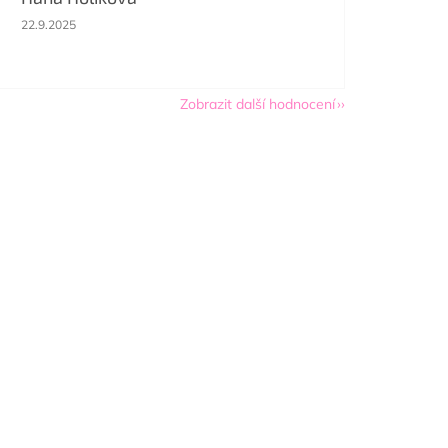
Hodnocení obchodu je 5 z 5 hvězdiček.
22.9.2025
Zobrazit další hodnocení