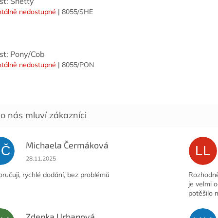
st: Shetty
tálně nedostupné
| 8055/SHE
ost: Pony/Cob
tálně nedostupné
| 8055/PON
Michaela Čermáková
MČ
LL
Hodnocení obchodu je 5 z 5 hvězdiček.
28.11.2025
ručuji, rychlé dodání, bez problémů
Rozhodně 
je velmi 
potěšilo 
Zdenka Urbanová