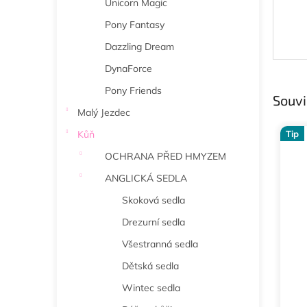
Unicorn Magic
Pony Fantasy
Dazzling Dream
DynaForce
Pony Friends
Souvi
Malý Jezdec
Kůň
Tip
OCHRANA PŘED HMYZEM
ANGLICKÁ SEDLA
Skoková sedla
Drezurní sedla
Všestranná sedla
Dětská sedla
Wintec sedla