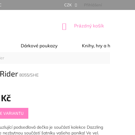
NÍ PODMÍNKY
OCHRANA OSOBNÍCH ÚDAJŮ
CZK
Přihlášení
REKLAMACE, 
NÁKUPNÍ
Prázdný košík
KOŠÍK
Dárkové poukazy
Knihy, hry a hračky
der
 Rider
8055/SHE
 Kč
E VARIANTU
uzlující podsedlová dečka je součástí kolekce Dazzling
je nezbytnou součástí šatníku vašeho poníka! Ve vel.