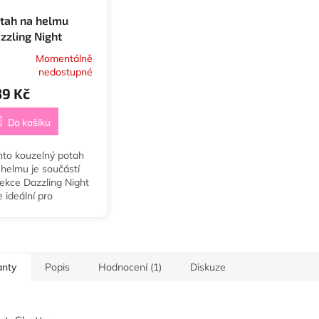
tah na helmu
zzling Night
Momentálně
nedostupné
39 Kč
Do košíku
nto kouzelný potah
 helmu je součástí
lekce Dazzling Night
e ideální pro
echny milovníky
íků a koní, kteří rádi
nívají z davu.
anty
Popis
Hodnocení (1)
Diskuze