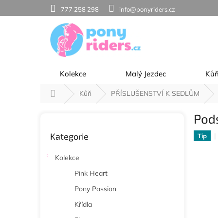
Přejít
777 258 298
info@ponyriders.cz
na
obsah
Kolekce
Malý Jezdec
Ků
Domů
Kůň
PŘÍSLUŠENSTVÍ K SEDLŮM
P
Pods
o
Přeskočit
s
Kategorie
kategorie
Tip
t
r
Kolekce
a
n
Pink Heart
n
Pony Passion
í
p
Křídla
a