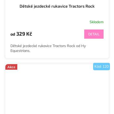
Dětské jezdecké rukavice Tractors Rock
Skladem
Průměrné
hodnocení
produktu
329 Kč
od
DETAIL
je
5,0
Dětské jezdecké rukavice Tractors Rock od Hy
z
Equestrians.
5
hvězdiček.
Kód:
120
Akce