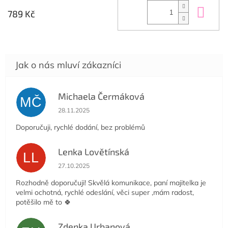
Do 
789 Kč
Michaela Čermáková
MČ
Hodnocení obchodu je 5 z 5 hvězdiček.
28.11.2025
Doporučuji, rychlé dodání, bez problémů
Lenka Lovětínská
LL
Hodnocení obchodu je 5 z 5 hvězdiček.
27.10.2025
Rozhodně doporučuji! Skvělá komunikace, paní majitelka je
velmi ochotná, rychlé odeslání, věci super ,mám radost,
potěšilo mě to 🍀
Zdenka Urbanová