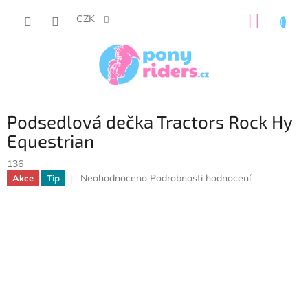
Přejít
NÁKUP
na
CZK
obsah
KOŠÍK
Podsedlová dečka Tractors Rock Hy
Equestrian
136
Průměrné
Neohodnoceno
Podrobnosti hodnocení
Akce
Tip
hodnocení
produktu
je
0,0
z
5
hvězdiček.