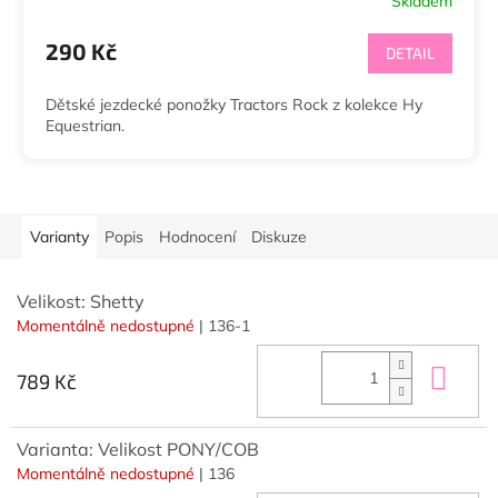
Skladem
290 Kč
DETAIL
Dětské jezdecké ponožky Tractors Rock z kolekce Hy
Equestrian.
Varianty
Popis
Hodnocení
Diskuze
Velikost: Shetty
Momentálně nedostupné
| 136-1
Do 
789 Kč
Varianta: Velikost PONY/COB
Momentálně nedostupné
| 136