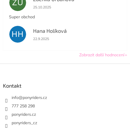
ZU
Hodnocení obchodu je 5 z 5 hvězdiček.
25.10.2025
Super obchod
Hana Holíková
HH
Hodnocení obchodu je 5 z 5 hvězdiček.
22.9.2025
Zobrazit další hodnocení
Z
á
p
a
Kontakt
t
í
info
@
ponyriders.cz
777 258 298
ponyriders.cz
ponyriders_cz