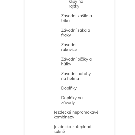
klipy na
rajtky
Závodní košile a
trika
Závodní saka a
fraky
Závodní
rukavice
Závodní bičíky a
hůlky
Závodní potahy
na helmu
Doplňky
Doplňky na
závody
Jezdecké nepromokavé
kombinézy
Jezdecká zateplená
sukně