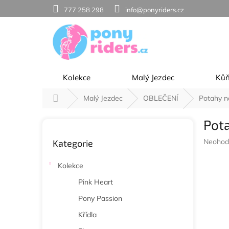
Přejít
777 258 298
info@ponyriders.cz
na
obsah
Kolekce
Malý Jezdec
Ků
Domů
Malý Jezdec
OBLEČENÍ
Potahy n
P
Pot
o
Přeskočit
s
Průměr
Neohod
Kategorie
kategorie
t
hodnoc
r
produkt
Kolekce
a
je
n
0,0
Pink Heart
z
n
Pony Passion
5
í
hvězdič
p
Křídla
a