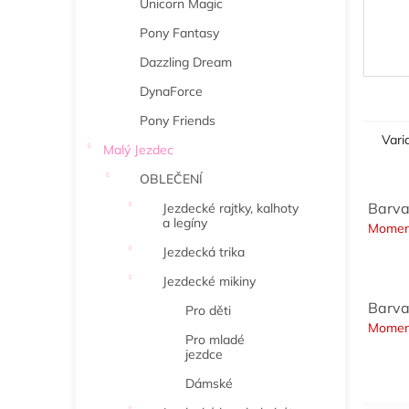
Unicorn Magic
Pony Fantasy
Dazzling Dream
DynaForce
Pony Friends
Vari
Malý Jezdec
OBLEČENÍ
Barva
Jezdecké rajtky, kalhoty
a legíny
Momen
Jezdecká trika
Jezdecké mikiny
Barva
Pro děti
Momen
Pro mladé
jezdce
Dámské