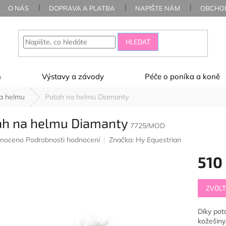
O NÁS
DOPRAVA A PLATBA
NAPIŠTE NÁM
OBCHOD
HLEDAT
ň
Výstavy a závody
Péče o poníka a koně
a helmu
Potah na helmu Diamanty
ah na helmu Diamanty
7725/MOD
né
noceno
Podrobnosti hodnocení
Značka:
Hy Equestrian
ení
510
u
Měrná
ZVOLT
cena:
ek.
Díky pot
kožešiny