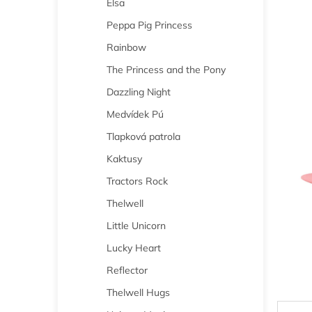
Elsa
n
e
Peppa Pig Princess
l
Rainbow
The Princess and the Pony
Dazzling Night
Medvídek Pú
Tlapková patrola
Kaktusy
Tractors Rock
Thelwell
Little Unicorn
Lucky Heart
Reflector
Thelwell Hugs