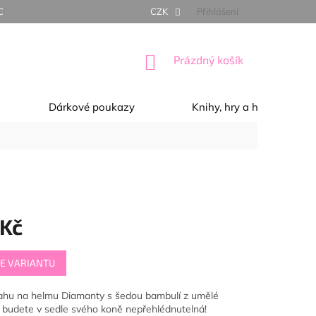
NÍ PODMÍNKY
OCHRANA OSOBNÍCH ÚDAJŮ
CZK
Přihlášení
REKLAMACE, 
NÁKUPNÍ
Prázdný košík
KOŠÍK
Dárkové poukazy
Knihy, hry a hračky
 Kč
E VARIANTU
ahu na helmu Diamanty s šedou bambulí z umělé
 budete v sedle svého koně nepřehlédnutelná!