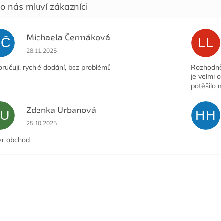
Michaela Čermáková
MČ
LL
Hodnocení obchodu je 5 z 5 hvězdiček.
28.11.2025
ručuji, rychlé dodání, bez problémů
Rozhodně 
je velmi 
potěšilo 
Zdenka Urbanová
ZU
HH
Hodnocení obchodu je 5 z 5 hvězdiček.
25.10.2025
er obchod