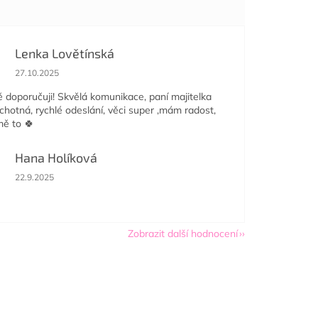
Lenka Lovětínská
Hodnocení obchodu je 5 z 5 hvězdiček.
27.10.2025
doporučuji! Skvělá komunikace, paní majitelka
ochotná, rychlé odeslání, věci super ,mám radost,
mě to 🍀
Hana Holíková
Hodnocení obchodu je 5 z 5 hvězdiček.
22.9.2025
Zobrazit další hodnocení