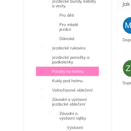
Jezdecké bundy, kabáty
a vesty
Pro děti
Pro mladé
jezdce
Dámské
Dopo
Jezdecké rukavice
Jezdecké ponožky a
podkolenky
Potahy na helmu
Kukly pod helmu
Sup
Volnočasové oblečení
Závodní a výstavní
jezdecké oblečení
Závodní a
výstavní rajtky
Výstavní