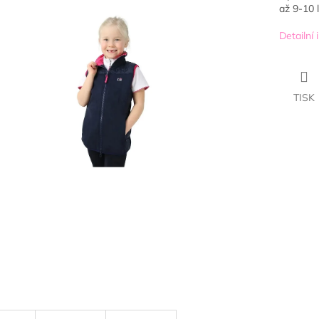
až 9-10 l
Detailní
TISK