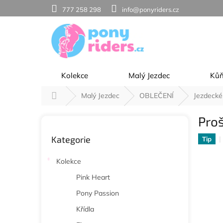
Přejít
777 258 298
info@ponyriders.cz
na
obsah
Kolekce
Malý Jezdec
Ků
Domů
Malý Jezdec
OBLEČENÍ
Jezdecké
P
Proš
o
Přeskočit
s
Kategorie
kategorie
Tip
t
r
Kolekce
a
n
Pink Heart
n
Pony Passion
í
p
Křídla
a