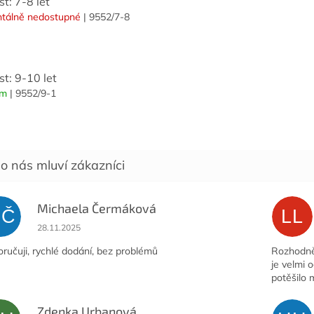
st: 7-8 let
tálně nedostupné
| 9552/7-8
st: 9-10 let
em
| 9552/9-1
Michaela Čermáková
MČ
LL
Hodnocení obchodu je 5 z 5 hvězdiček.
28.11.2025
ručuji, rychlé dodání, bez problémů
Rozhodně 
je velmi 
potěšilo 
Zdenka Urbanová