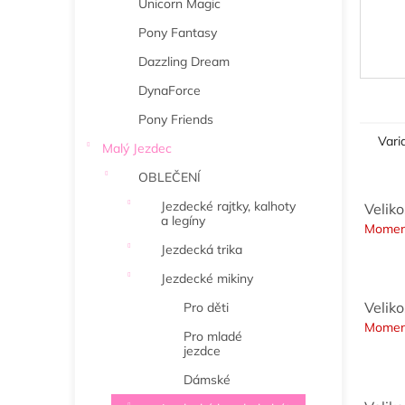
Unicorn Magic
Pony Fantasy
Dazzling Dream
DynaForce
Pony Friends
Vari
Malý Jezdec
OBLEČENÍ
Jezdecké rajtky, kalhoty
Veliko
a legíny
Momen
Jezdecká trika
Jezdecké mikiny
Veliko
Pro děti
Momen
Pro mladé
jezdce
Dámské