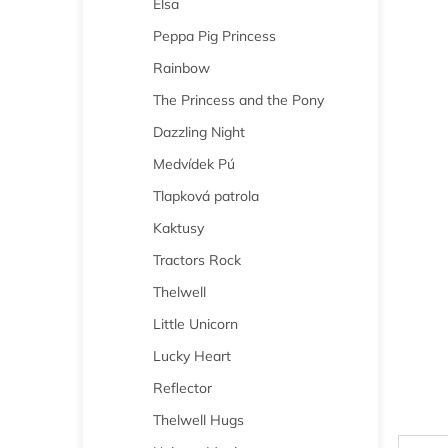
Elsa
n
e
Peppa Pig Princess
l
Rainbow
The Princess and the Pony
Dazzling Night
Medvídek Pú
Tlapková patrola
Kaktusy
Tractors Rock
Thelwell
Little Unicorn
Lucky Heart
Reflector
Thelwell Hugs