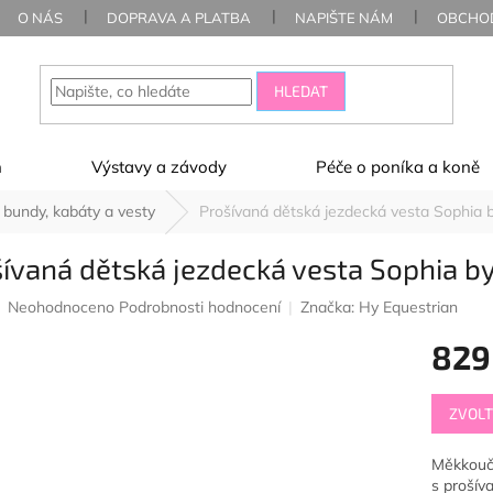
O NÁS
DOPRAVA A PLATBA
NAPIŠTE NÁM
OBCHOD
HLEDAT
ň
Výstavy a závody
Péče o poníka a koně
 bundy, kabáty a vesty
Prošívaná dětská jezdecká vesta Sophia by
ívaná dětská jezdecká vesta Sophia by 
Průměrné
Neohodnoceno
Podrobnosti hodnocení
Značka:
Hy Equestrian
hodnocení
829
produktu
je
0,0
Měrná
z
ZVOLT
cena:
5
hvězdiček.
Měkkoučk
s prošív