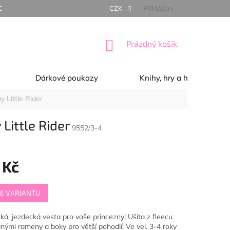
NÍ PODMÍNKY
OCHRANA OSOBNÍCH ÚDAJŮ
CZK
Přihlášení
REKLAMACE, 
NÁKUPNÍ
Prázdný košík
KOŠÍK
Dárkové poukazy
Knihy, hry a hračky
 Little Rider
Little Rider
9552/3-4
 Kč
E VARIANTU
á, jezdecká vesta pro vaše princezny! Ušita z fleecu
anými rameny a boky pro větší pohodlí! Ve vel. 3-4 roky