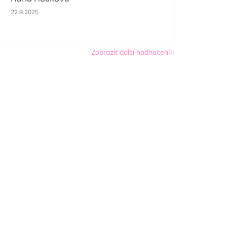
Hodnocení obchodu je 5 z 5 hvězdiček.
22.9.2025
Zobrazit další hodnocení