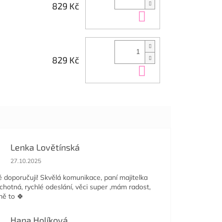
829 Kč
Do košíku
829 Kč
Do košíku
Lenka Lovětínská
Hodnocení obchodu je 5 z 5 hvězdiček.
27.10.2025
doporučuji! Skvělá komunikace, paní majitelka
ochotná, rychlé odeslání, věci super ,mám radost,
mě to 🍀
Hana Holíková