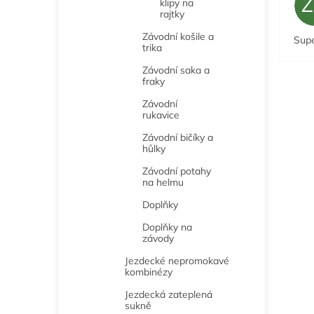
klipy na
rajtky
Závodní košile a
Sup
trika
Závodní saka a
fraky
Závodní
rukavice
Závodní bičíky a
hůlky
Závodní potahy
na helmu
Doplňky
Doplňky na
závody
Jezdecké nepromokavé
kombinézy
Jezdecká zateplená
sukně