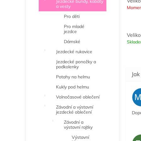
Veliko
Jezdecké bundy, kabáty
a vesty
Momen
Pro děti
Pro mladé
jezdce
Veliko
Dámské
Sklad
Jezdecké rukavice
Jezdecké ponožky a
podkolenky
Potahy na helmu
Kukly pod helmu
Volnočasové oblečení
Závodní a výstavní
jezdecké oblečení
Dopo
Závodní a
výstavní rajtky
Výstavní