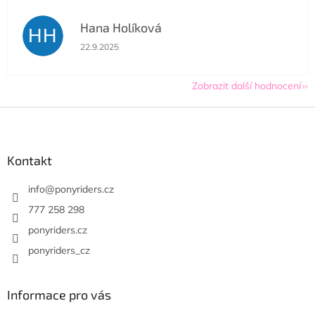
Hana Holíková
HH
Hodnocení obchodu je 5 z 5 hvězdiček.
22.9.2025
Zobrazit další hodnocení
Z
á
p
a
Kontakt
t
í
info
@
ponyriders.cz
777 258 298
ponyriders.cz
ponyriders_cz
Informace pro vás