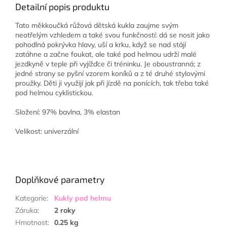
Detailní popis produktu
Tato měkkoučká růžová dětská kukla zaujme svým
neotřelým vzhledem a také svou funkčností: dá se nosit jako
pohodlná pokrývka hlavy, uší a krku, když se nad stájí
zatáhne a začne foukat, ale také pod helmou udrží malé
jezdkyně v teple při vyjížďce či tréninku. Je oboustranná; z
jedné strany se pyšní vzorem koníků a z té druhé stylovými
proužky. Děti ji využijí jak při jízdě na ponících, tak třeba také
pod helmou cyklistickou.
Složení: 97% bavlna, 3% elastan
Velikost: univerzální
Doplňkové parametry
Kategorie
:
Kukly pod helmu
Záruka
:
2 roky
Hmotnost
:
0.25 kg