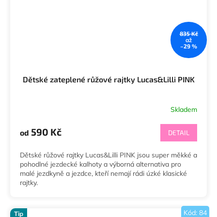
835 Kč
až
–29 %
Dětské zateplené růžové rajtky Lucas&Lilli PINK
Skladem
Průměrné
hodnocení
produktu
590 Kč
od
DETAIL
je
5,0
Dětské růžové rajtky Lucas&Lilli PINK jsou super měkké a
z
pohodlné jezdecké kalhoty a výborná alternativa pro
5
malé jezdkyně a jezdce, kteří nemají rádi úzké klasické
hvězdiček.
rajtky.
Kód:
84
Tip