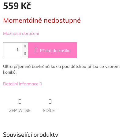
559 Kč
Měrná
Momentálně nedostupné
cena:
Možnosti doručení
Přidat do košíku
Ultra příjemná bavlněná kukla pod dětskou přilbu se vzorem
koníků.
Detailní informace
ZEPTAT SE
SDÍLET
Související produkty