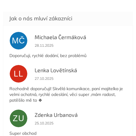
Michaela Čermáková
MČ
Hodnocení obchodu je 5 z 5 hvězdiček.
28.11.2025
Doporučuji, rychlé dodání, bez problémů
Lenka Lovětínská
LL
Hodnocení obchodu je 5 z 5 hvězdiček.
27.10.2025
Rozhodně doporučuji! Skvělá komunikace, paní majitelka je
velmi ochotná, rychlé odeslání, věci super ,mám radost,
potěšilo mě to 🍀
Zdenka Urbanová
ZU
Hodnocení obchodu je 5 z 5 hvězdiček.
25.10.2025
Super obchod