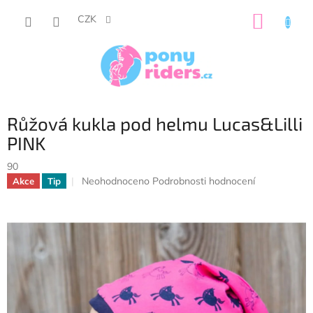
Přejít
NÁKUP
na
CZK
obsah
KOŠÍK
Růžová kukla pod helmu Lucas&Lilli
PINK
90
Průměrné
Neohodnoceno
Podrobnosti hodnocení
Akce
Tip
hodnocení
produktu
je
0,0
z
5
hvězdiček.