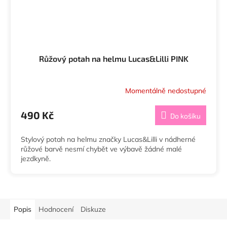
Růžový potah na helmu Lucas&Lilli PINK
Momentálně nedostupné
Průměrné
hodnocení
produktu
490 Kč
Do košíku
je
5,0
Stylový potah na helmu značky Lucas&Lilli v nádherné
z
růžové barvě nesmí chybět ve výbavě žádné malé
5
jezdkyně.
hvězdiček.
Popis
Hodnocení
Diskuze