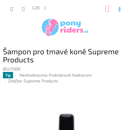
Přejít
NÁKUP
na
CZK
obsah
KOŠÍK
Šampon pro tmavé koně Supreme
Products
8517/500
Průměrné
Neohodnoceno
Podrobnosti hodnocení
Tip
hodnocení
Značka:
Supreme Products
produktu
je
0,0
z
5
hvězdiček.