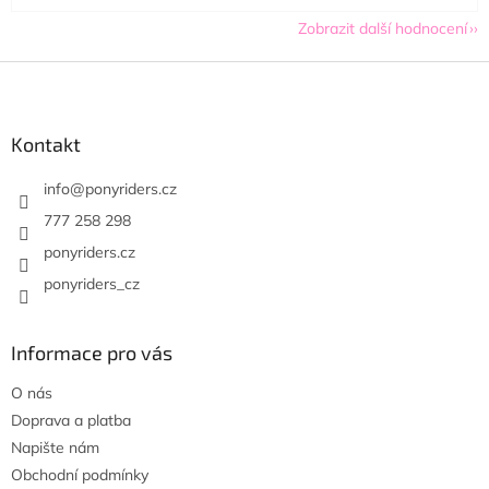
Zobrazit další hodnocení
Z
á
p
a
Kontakt
t
í
info
@
ponyriders.cz
777 258 298
ponyriders.cz
ponyriders_cz
Informace pro vás
O nás
Doprava a platba
Napište nám
Obchodní podmínky