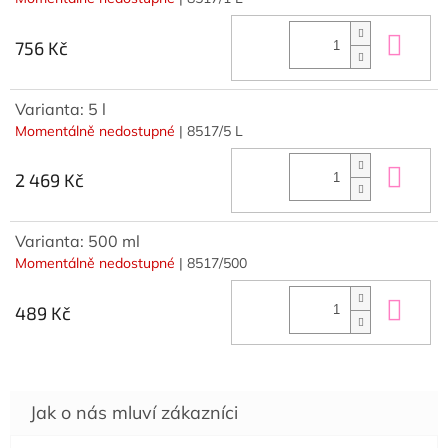
Do 
756 Kč
Varianta: 5 l
Momentálně nedostupné
| 8517/5 L
Do 
2 469 Kč
Varianta: 500 ml
Momentálně nedostupné
| 8517/500
Do 
489 Kč