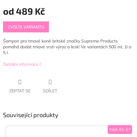
od
489 Kč
Měrná
ZVOLTE VARIANTU
cena:
Šampon pro tmavé koně britské značky Supreme Products
pomáhá dodat tmavé srsti výraz a lesk! Ve variantách 500 ml, 1l a
5 l.
Detailní informace
ZEPTAT SE
SDÍLET
Související produkty
Kód:
81-17