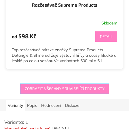
Rozčesávač Supreme Products
Skladem
Průměrné
hodnocení
produktu
598 Kč
od
DETAIL
je
5,0
Top rozčesávač britské značky Supreme Products
z
Detangle & Shine udržuje výstavní hřívy a ocasy hladké a
5
lesklé po celou sezónu.Ve variantách 500 ml a 5 l.
hvězdiček.
ZOBRAZIT VŠECHNY SOUVISEJÍCÍ PRODUKTY
Varianty
Popis
Hodnocení
Diskuze
Varianta: 1 l
Momentálně nedostupné
| 8517/1 L