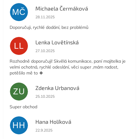
Michaela Čermáková
MČ
Hodnocení obchodu je 5 z 5 hvězdiček.
28.11.2025
Doporučuji, rychlé dodání, bez problémů
Lenka Lovětínská
LL
Hodnocení obchodu je 5 z 5 hvězdiček.
27.10.2025
Rozhodně doporučuji! Skvělá komunikace, paní majitelka je
velmi ochotná, rychlé odeslání, věci super ,mám radost,
potěšilo mě to 🍀
Zdenka Urbanová
ZU
Hodnocení obchodu je 5 z 5 hvězdiček.
25.10.2025
Super obchod
Hana Holíková
HH
Hodnocení obchodu je 5 z 5 hvězdiček.
22.9.2025