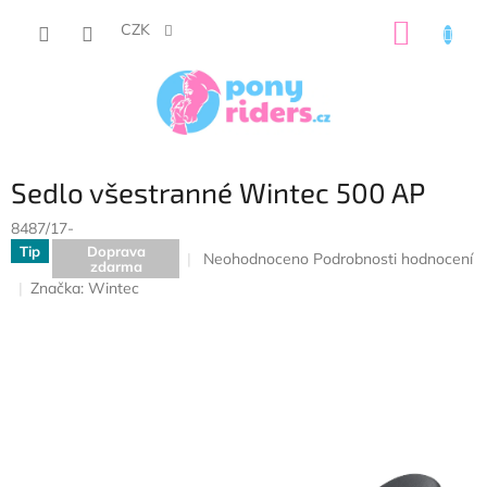
Přejít
NÁKUP
na
CZK
obsah
KOŠÍK
Sedlo všestranné Wintec 500 AP
8487/17-
Tip
Doprava
Průměrné
Neohodnoceno
Podrobnosti hodnocení
zdarma
hodnocení
Značka:
Wintec
produktu
je
0,0
z
5
hvězdiček.