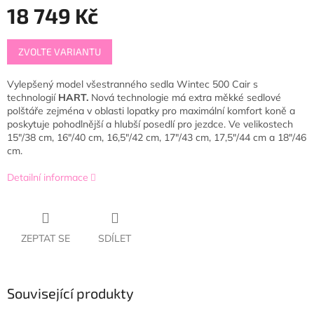
18 749 Kč
Měrná
ZVOLTE VARIANTU
cena:
Vylepšený model všestranného sedla Wintec 500 Cair
s
technologií
HART.
Nová technologie má extra měkké sedlové
polštáře zejména v oblasti lopatky pro maximální komfort koně a
poskytuje pohodlnější a hlubší posedlí pro jezdce.
Ve velikostech
15"/38 cm, 16"/40 cm, 16,5"/42 cm, 17"/43 cm, 17,5"/44 cm a 18"/46
cm.
Detailní informace
ZEPTAT SE
SDÍLET
Související produkty