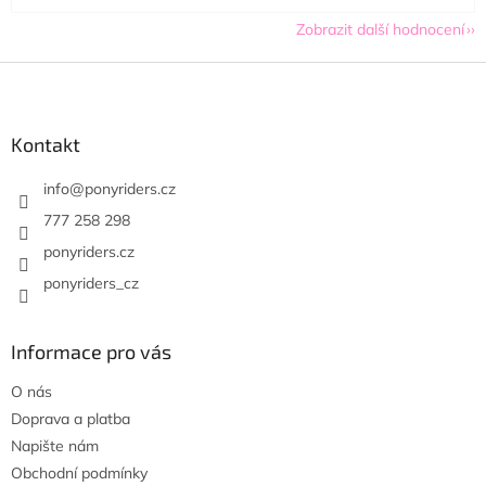
Zobrazit další hodnocení
Z
á
p
a
Kontakt
t
í
info
@
ponyriders.cz
777 258 298
ponyriders.cz
ponyriders_cz
Informace pro vás
O nás
Doprava a platba
Napište nám
Obchodní podmínky