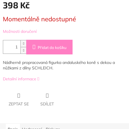
398 Kč
Měrná
Momentálně nedostupné
cena:
Možnosti doručení
Přidat do košíku
Nádherně propracovaná figurka andaluského koně s dekou a
nůžkami z dílny SCHLEICH.
Detailní informace
ZEPTAT SE
SDÍLET