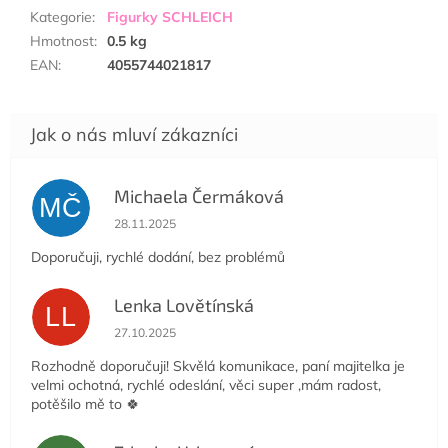
Kategorie
:
Figurky SCHLEICH
Hmotnost
:
0.5 kg
EAN
:
4055744021817
Michaela Čermáková
MČ
Hodnocení obchodu je 5 z 5 hvězdiček.
28.11.2025
Doporučuji, rychlé dodání, bez problémů
Lenka Lovětínská
LL
Hodnocení obchodu je 5 z 5 hvězdiček.
27.10.2025
Rozhodně doporučuji! Skvělá komunikace, paní majitelka je
velmi ochotná, rychlé odeslání, věci super ,mám radost,
potěšilo mě to 🍀