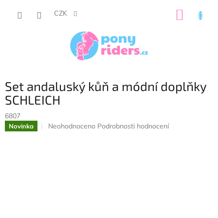
Přejít
NÁKUP
na
CZK
obsah
KOŠÍK
Set andaluský kůň a módní doplňky
SCHLEICH
6807
Průměrné
Neohodnoceno
Podrobnosti hodnocení
Novinka
hodnocení
produktu
je
0,0
z
5
hvězdiček.