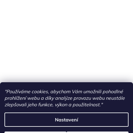
"Používáme cookies, abychom Vám umožnili pohodlné
prohlížení webu a díky analýze provozu webu neustále
zlepšovali jeho funkce, výkon a použitelnost."
Nastavení
Vytvořil Shoptet