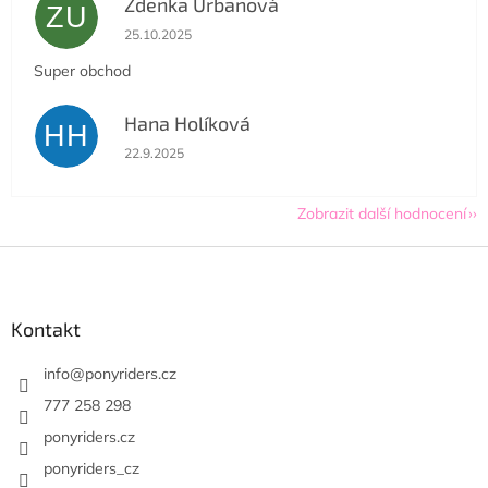
Zdenka Urbanová
ZU
Hodnocení obchodu je 5 z 5 hvězdiček.
25.10.2025
Super obchod
Hana Holíková
HH
Hodnocení obchodu je 5 z 5 hvězdiček.
22.9.2025
Zobrazit další hodnocení
Z
á
p
a
Kontakt
t
í
info
@
ponyriders.cz
777 258 298
ponyriders.cz
ponyriders_cz