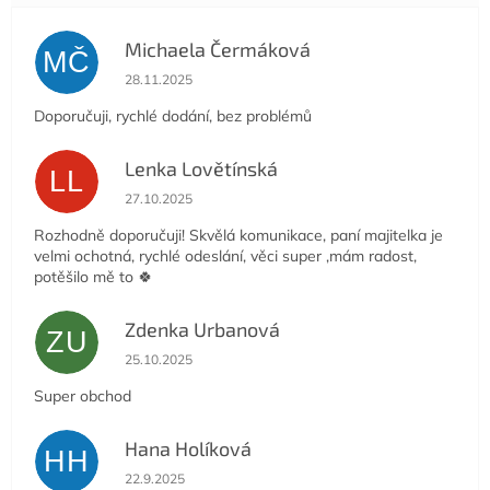
Michaela Čermáková
MČ
Hodnocení obchodu je 5 z 5 hvězdiček.
28.11.2025
Doporučuji, rychlé dodání, bez problémů
Lenka Lovětínská
LL
Hodnocení obchodu je 5 z 5 hvězdiček.
27.10.2025
Rozhodně doporučuji! Skvělá komunikace, paní majitelka je
velmi ochotná, rychlé odeslání, věci super ,mám radost,
potěšilo mě to 🍀
Zdenka Urbanová
ZU
Hodnocení obchodu je 5 z 5 hvězdiček.
25.10.2025
Super obchod
Hana Holíková
HH
Hodnocení obchodu je 5 z 5 hvězdiček.
22.9.2025