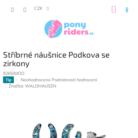
Přejít
NÁKUP
na
CZK
obsah
KOŠÍK
Stříbrné náušnice Podkova se
zirkony
8265/MOD
Průměrné
Neohodnoceno
Podrobnosti hodnocení
Tip
hodnocení
Značka:
WALDHAUSEN
produktu
je
0,0
z
5
hvězdiček.