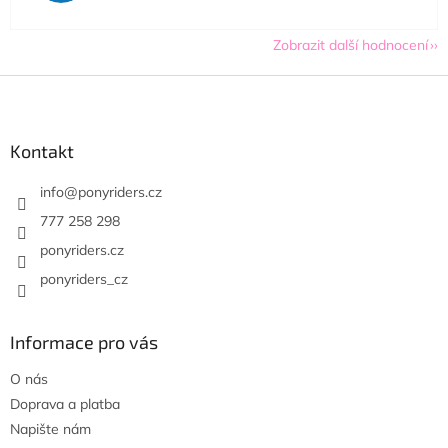
Zobrazit další hodnocení
Z
á
p
a
Kontakt
t
í
info
@
ponyriders.cz
777 258 298
ponyriders.cz
ponyriders_cz
Informace pro vás
O nás
Doprava a platba
Napište nám