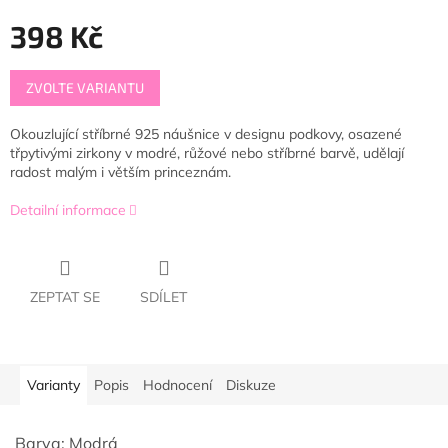
398 Kč
Měrná
ZVOLTE VARIANTU
cena:
Okouzlující stříbrné 925 náušnice v designu podkovy, osazené
třpytivými zirkony v modré, růžové nebo stříbrné barvě, udělají
radost malým i větším princeznám.
Detailní informace
ZEPTAT SE
SDÍLET
Varianty
Popis
Hodnocení
Diskuze
Barva: Modrá