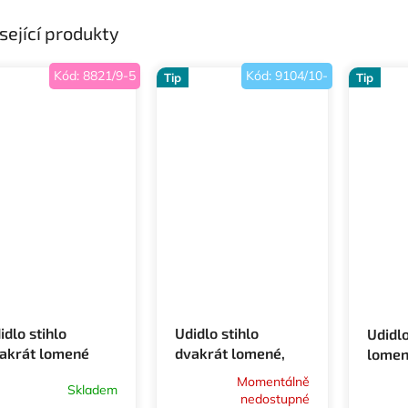
sející produkty
Kód:
8821/9-5
Kód:
9104/10-
Tip
Tip
idlo stihlo
Udidlo stihlo
Udidlo
akrát lomené
dvakrát lomené,
lomen
gumové
Momentálně
Skladem
nedostupné