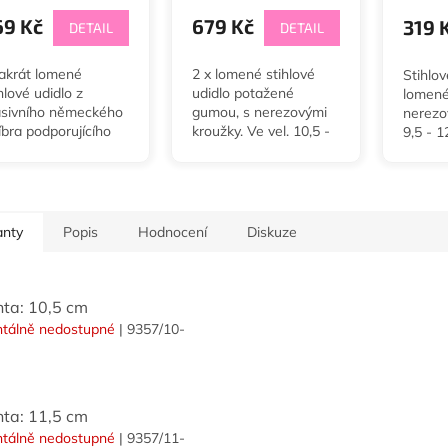
69 Kč
679 Kč
319 
DETAIL
DETAIL
akrát lomené
2 x lomené stihlové
Stihlov
hlové udidlo z
udidlo potažené
lomené,
sivního německého
gumou, s nerezovými
nerezov
íbra podporujícího
kroužky. Ve vel. 10,5 -
9,5 - 1
kání a slinění. V
14,5 cm.
tloušť
lkách 9,5 - 12,5 cm
tloušťce 18 mm.
anty
Popis
Hodnocení
Diskuze
nta: 10,5 cm
tálně nedostupné
| 9357/10-
nta: 11,5 cm
tálně nedostupné
| 9357/11-