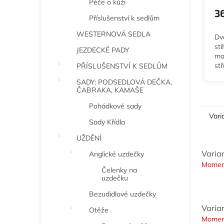
Péče o kůži
3
Příslušenství k sedlům
WESTERNOVÁ SEDLA
Dv
sti
JEZDECKÉ PADY
ma
stř
PŘÍSLUŠENSTVÍ K SEDLŮM
žvý
SADY: PODSEDLOVÁ DEČKA,
dé
ČABRAKA, KAMAŠE
a 
Pohádkové sady
Vari
Sady Křídla
UŽDĚNÍ
Varia
Anglické uzdečky
Momen
Čelenky na
uzdečku
Bezudidlové uzdečky
Varia
Otěže
Momen