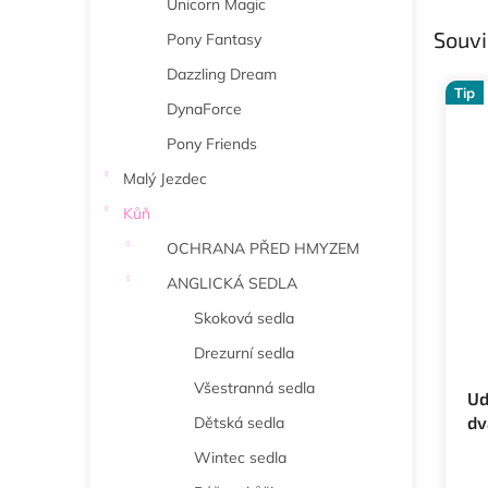
Unicorn Magic
Souvi
Pony Fantasy
Dazzling Dream
Tip
DynaForce
Pony Friends
Malý Jezdec
Kůň
OCHRANA PŘED HMYZEM
ANGLICKÁ SEDLA
Skoková sedla
Drezurní sedla
Všestranná sedla
Ud
dv
Dětská sedla
Wintec sedla