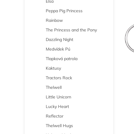
Elsa
n
e
Peppa Pig Princess
l
Rainbow
The Princess and the Pony
Dazzling Night
Medvídek Pú
Tlapková patrola
Kaktusy
Tractors Rock
Thelwell
Little Unicorn
Lucky Heart
Reflector
Thelwell Hugs