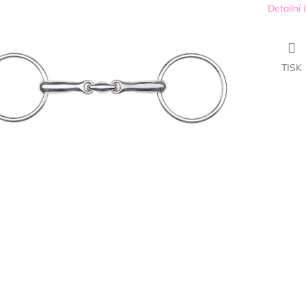
Detailní
TISK