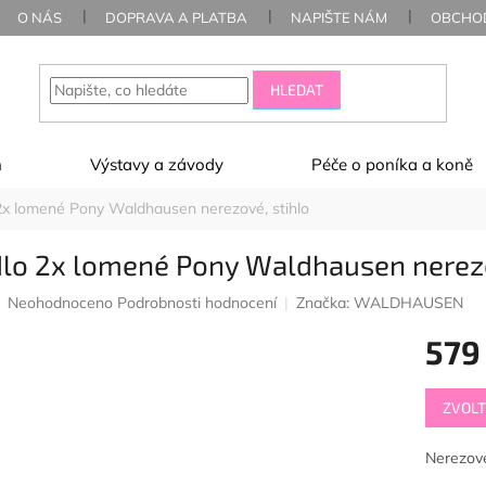
O NÁS
DOPRAVA A PLATBA
NAPIŠTE NÁM
OBCHOD
HLEDAT
ň
Výstavy a závody
Péče o poníka a koně
2x lomené Pony Waldhausen nerezové, stihlo
dlo 2x lomené Pony Waldhausen nerezo
Průměrné
Neohodnoceno
Podrobnosti hodnocení
Značka:
WALDHAUSEN
hodnocení
579
produktu
je
0,0
Měrná
z
ZVOLT
cena:
5
hvězdiček.
Nerezové