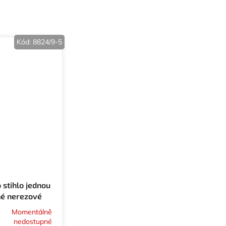
Kód:
8824/9-5
 stihlo jednou
é nerezové
Momentálně
nedostupné