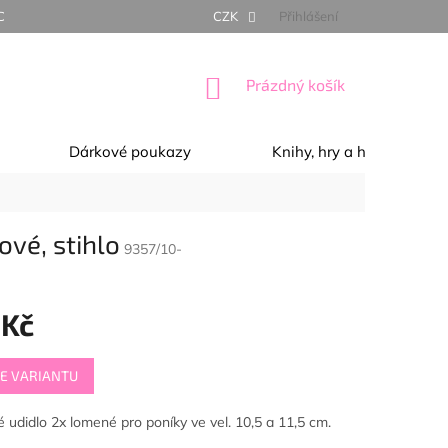
NÍ PODMÍNKY
OCHRANA OSOBNÍCH ÚDAJŮ
CZK
Přihlášení
REKLAMACE, 
NÁKUPNÍ
Prázdný košík
KOŠÍK
Dárkové poukazy
Knihy, hry a hračky
vé, stihlo
9357/10-
 Kč
E VARIANTU
 udidlo 2x lomené pro poníky ve vel. 10,5 a 11,5 cm.