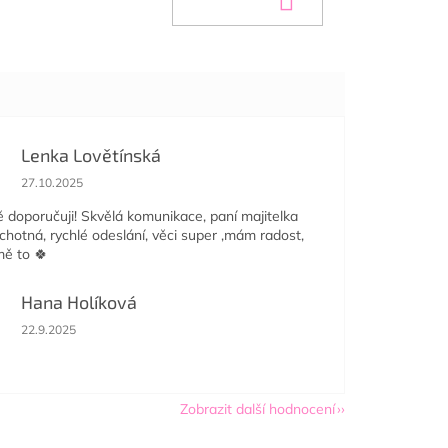
Lenka Lovětínská
Hodnocení obchodu je 5 z 5 hvězdiček.
27.10.2025
doporučuji! Skvělá komunikace, paní majitelka
ochotná, rychlé odeslání, věci super ,mám radost,
mě to 🍀
Hana Holíková
Hodnocení obchodu je 5 z 5 hvězdiček.
22.9.2025
Zobrazit další hodnocení