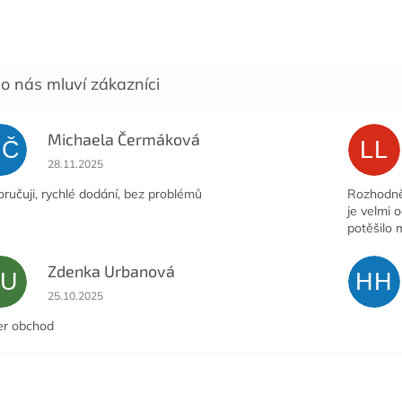
Michaela Čermáková
MČ
LL
Hodnocení obchodu je 5 z 5 hvězdiček.
28.11.2025
ručuji, rychlé dodání, bez problémů
Rozhodně 
je velmi 
potěšilo 
Zdenka Urbanová
ZU
HH
Hodnocení obchodu je 5 z 5 hvězdiček.
25.10.2025
er obchod