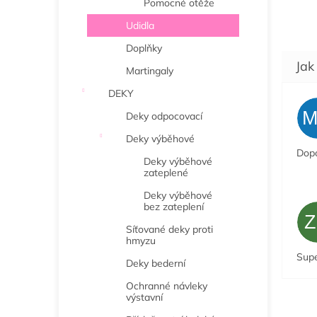
Pomocné otěže
Udidla
Doplňky
Martingaly
DEKY
Deky odpocovací
Deky výběhové
Dopo
Deky výběhové
zateplené
Deky výběhové
bez zateplení
Síťované deky proti
hmyzu
Sup
Deky bederní
Ochranné návleky
výstavní