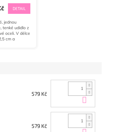
Kč
DETAIL
é, jednou
 tenké udidlo z
é oceli. V délce
2,5 cm a
ce 14 cmm.
579 Kč
Do košíku
579 Kč
Do košíku