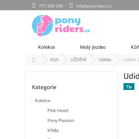
Přejít
777 258 298
info@ponyriders.cz
na
obsah
Kolekce
Malý Jezdec
Ků
Domů
Kůň
UŽDĚNÍ
Udidla
Udidlo 
P
Udi
o
Přeskočit
s
Kategorie
kategorie
Tip
t
r
Kolekce
a
n
Pink Heart
n
Pony Passion
í
p
Křídla
a