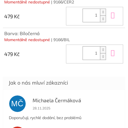
Momentálně nedostupné
| 9166/CER2
Do 
479 Kč
Barva: Bíločerná
Momentálně nedostupné
| 9166/BIL
Do 
479 Kč
Michaela Čermáková
MČ
Hodnocení obchodu je 5 z 5 hvězdiček.
28.11.2025
Doporučuji, rychlé dodání, bez problémů