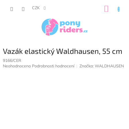
Přejít
NÁKUP
na
CZK
obsah
KOŠÍK
Vazák elastický Waldhausen, 55 cm
9166/CER
Průměrné
Neohodnoceno
Podrobnosti hodnocení
Značka:
WALDHAUSEN
hodnocení
produktu
je
0,0
z
5
hvězdiček.