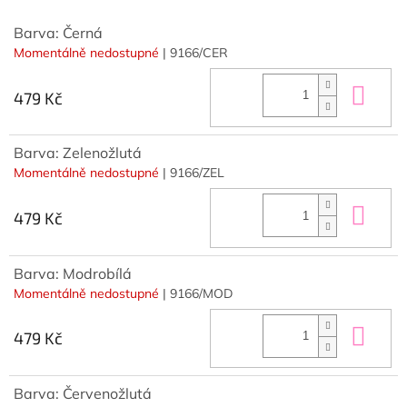
Barva: Černá
Momentálně nedostupné
| 9166/CER
Do 
479 Kč
Barva: Zelenožlutá
Momentálně nedostupné
| 9166/ZEL
Do 
479 Kč
Barva: Modrobílá
Momentálně nedostupné
| 9166/MOD
Do 
479 Kč
Barva: Červenožlutá