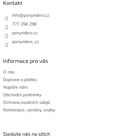
a
Kontakt
t
í
info
@
ponyriders.cz
777 258 298
ponyriders.cz
ponyriders_cz
Informace pro vás
O nás
Doprava a platba
Napište nám
Obchodní podmínky
Ochrana osobních údajů
Reklamace, výměny, vratky
Sledujte nás na sítích