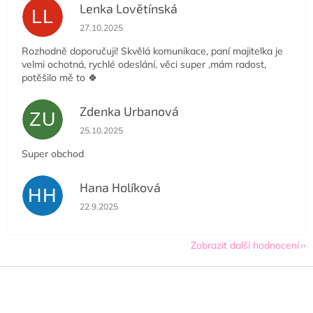
Lenka Lovětínská
LL
Hodnocení obchodu je 5 z 5 hvězdiček.
27.10.2025
Rozhodně doporučuji! Skvělá komunikace, paní majitelka je
velmi ochotná, rychlé odeslání, věci super ,mám radost,
potěšilo mě to 🍀
Zdenka Urbanová
ZU
Hodnocení obchodu je 5 z 5 hvězdiček.
25.10.2025
Super obchod
Hana Holíková
HH
Hodnocení obchodu je 5 z 5 hvězdiček.
22.9.2025
Zobrazit další hodnocení
Z
á
p