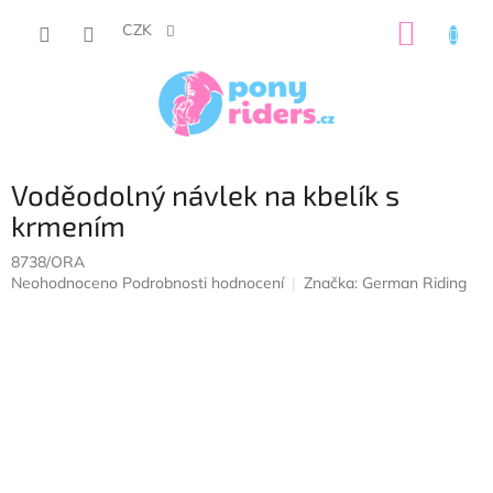
Přejít
NÁKUP
na
CZK
obsah
KOŠÍK
Voděodolný návlek na kbelík s
krmením
8738/ORA
Průměrné
Neohodnoceno
Podrobnosti hodnocení
Značka:
German Riding
hodnocení
produktu
je
0,0
z
5
hvězdiček.