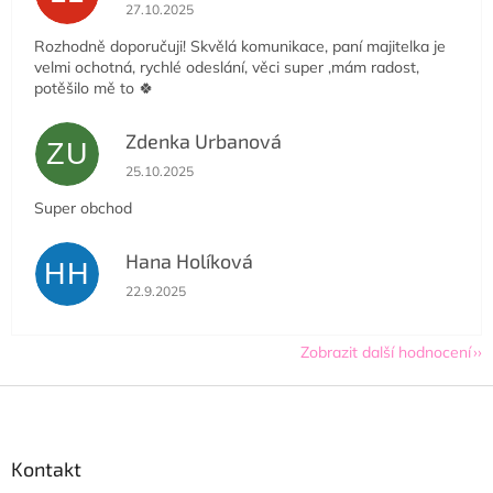
Hodnocení obchodu je 5 z 5 hvězdiček.
27.10.2025
Rozhodně doporučuji! Skvělá komunikace, paní majitelka je
velmi ochotná, rychlé odeslání, věci super ,mám radost,
potěšilo mě to 🍀
Zdenka Urbanová
ZU
Hodnocení obchodu je 5 z 5 hvězdiček.
25.10.2025
Super obchod
Hana Holíková
HH
Hodnocení obchodu je 5 z 5 hvězdiček.
22.9.2025
Zobrazit další hodnocení
Z
á
p
a
Kontakt
t