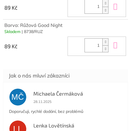
Do 
89 Kč
Barva: Růžová Good Night
Skladem
| 8738/RUZ
Do 
89 Kč
Michaela Čermáková
MČ
Hodnocení obchodu je 5 z 5 hvězdiček.
28.11.2025
Doporučuji, rychlé dodání, bez problémů
Lenka Lovětínská
LL