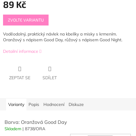
89 Kč
Měrná
ZVOLTE VARIANTU
cena:
Voděodolný, praktický návlek na kbelíky a misky s krmením.
Oranžový s nápisem Good Day, růžový s nápisem Good Night.
Detailní informace
ZEPTAT SE
SDÍLET
Varianty
Popis
Hodnocení
Diskuze
Barva: Oranžová Good Day
Skladem
| 8738/ORA