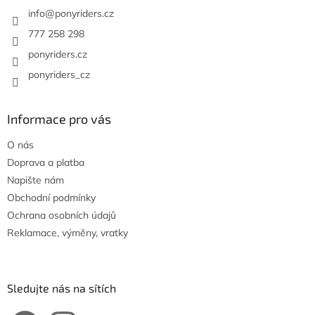
í
info
@
ponyriders.cz
777 258 298
ponyriders.cz
ponyriders_cz
Informace pro vás
O nás
Doprava a platba
Napište nám
Obchodní podmínky
Ochrana osobních údajů
Reklamace, výměny, vratky
Sledujte nás na sítích