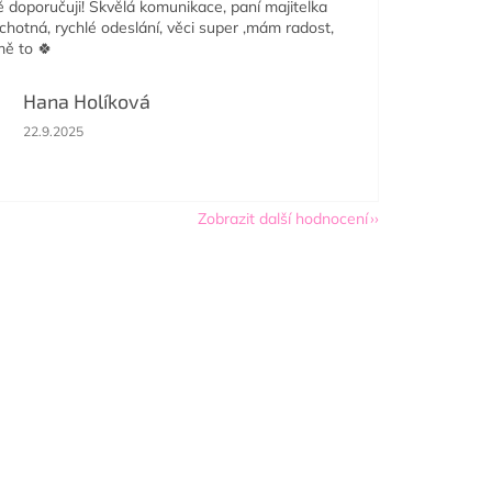
doporučuji! Skvělá komunikace, paní majitelka
ochotná, rychlé odeslání, věci super ,mám radost,
mě to 🍀
Hana Holíková
Hodnocení obchodu je 5 z 5 hvězdiček.
22.9.2025
Zobrazit další hodnocení