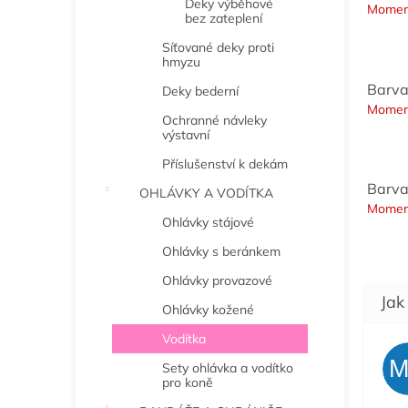
Deky výběhové
Momen
bez zateplení
Síťované deky proti
hmyzu
Barva
Deky bederní
Momen
Ochranné návleky
výstavní
Příslušenství k dekám
Barva
OHLÁVKY A VODÍTKA
Momen
Ohlávky stájové
Ohlávky s beránkem
Ohlávky provazové
Ohlávky kožené
Vodítka
Sety ohlávka a vodítko
pro koně