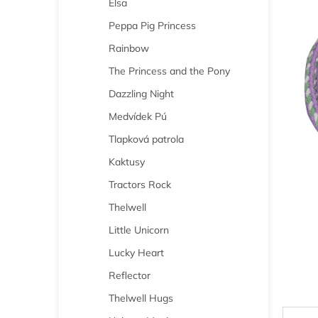
Elsa
n
e
Peppa Pig Princess
l
Rainbow
The Princess and the Pony
Dazzling Night
Medvídek Pú
Tlapková patrola
Kaktusy
Tractors Rock
Thelwell
Little Unicorn
Lucky Heart
Reflector
Thelwell Hugs