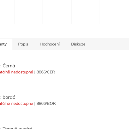
anty
Popis
Hodnocení
Diskuze
: Černá
tálně nedostupné
| 8866/CER
: bordó
tálně nedostupné
| 8866/BOR
: Tmavě modrá