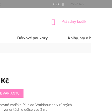
NÍ PODMÍNKY
OCHRANA OSOBNÍCH ÚDAJŮ
CZK
Přihlášení
REKLAMACE, 
NÁKUPNÍ
Prázdný košík
KOŠÍK
Dárkové poukazy
Knihy, hry a hračky
 Kč
E VARIANTU
, pevné vodítko Plus od Waldhausen v různých
h variantách a délce cca 2 m.