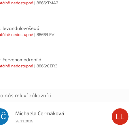
tálně nedostupné
| 8866/TMA2
: levandulovošedá
tálně nedostupné
| 8866/LEV
: červenomodrobílá
tálně nedostupné
| 8866/CER3
Michaela Čermáková
MČ
LL
Hodnocení obchodu je 5 z 5 hvězdiček.
28.11.2025