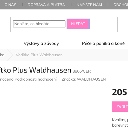
O NÁS
DOPRAVA A PLATBA
NAPIŠTE NÁM
OBCHOD
HLEDAT
ň
Výstavy a závody
Péče o poníka a koně
tka
Vodítko Plus Waldhausen
ítko Plus Waldhausen
8866/CER
né
noceno
Podrobnosti hodnocení
Značka:
WALDHAUSEN
ení
205
u
Měrná
ZVOLT
cena:
ek.
Kvalitní
barevnýc