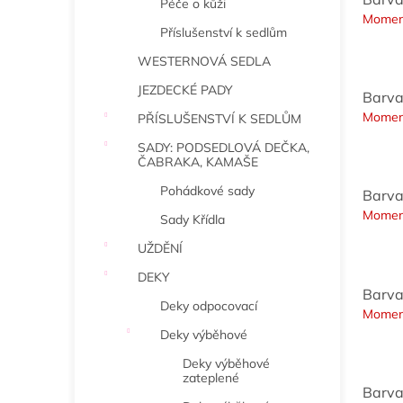
Péče o kůži
Momen
Příslušenství k sedlům
WESTERNOVÁ SEDLA
JEZDECKÉ PADY
Barva
Momen
PŘÍSLUŠENSTVÍ K SEDLŮM
SADY: PODSEDLOVÁ DEČKA,
ČABRAKA, KAMAŠE
Pohádkové sady
Barva
Momen
Sady Křídla
UŽDĚNÍ
DEKY
Barva
Deky odpocovací
Momen
Deky výběhové
Deky výběhové
zateplené
Barva