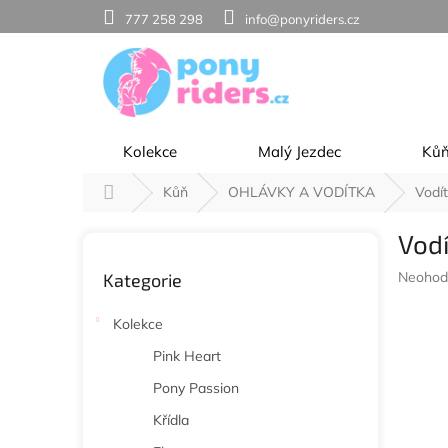
Přejít
777 258 298
info@ponyriders.cz
na
obsah
Kolekce
Malý Jezdec
Ků
Domů
Kůň
OHLÁVKY A VODÍTKA
Vodí
P
Vod
o
Přeskočit
s
Průměr
Neohod
Kategorie
kategorie
t
hodnoc
r
produkt
Kolekce
a
je
n
0,0
Pink Heart
z
n
Pony Passion
5
í
hvězdič
p
Křídla
a