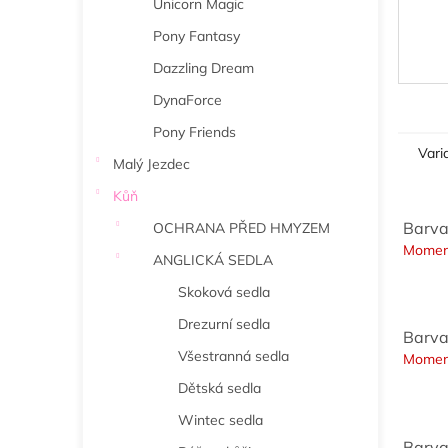
Unicorn Magic
Pony Fantasy
Dazzling Dream
DynaForce
Pony Friends
Vari
Malý Jezdec
Kůň
Barva
OCHRANA PŘED HMYZEM
Momen
ANGLICKÁ SEDLA
Skoková sedla
Drezurní sedla
Barva
Všestranná sedla
Momen
Dětská sedla
Wintec sedla
Barva