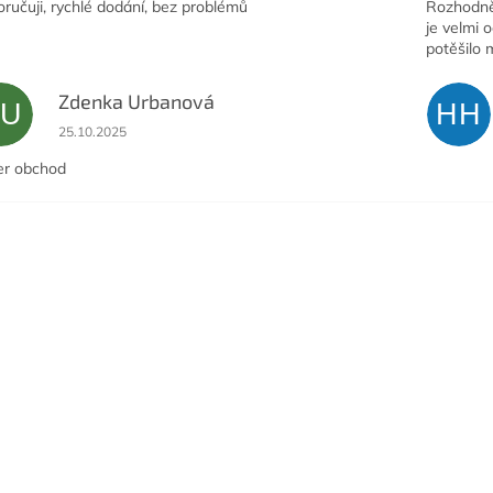
ručuji, rychlé dodání, bez problémů
Rozhodně 
je velmi 
potěšilo 
Zdenka Urbanová
ZU
HH
Hodnocení obchodu je 5 z 5 hvězdiček.
25.10.2025
er obchod