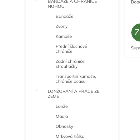
BANDÁŽE A CHRÁNIČE
Dopo
NOHOU
Bandáže
Zvony
Kamaše
Přední šlachové
Sup
chrániče
Zadní chrániče
strouhačky
Transportní kamaše,
chrániče ocasu
LONŽOVÁNÍ A PRÁCE ZE
ZEMĚ
Lonže
Madla
Obnosky
Mrkvová hůlka